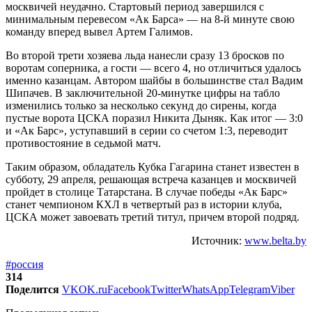
москвичей неудачно. Стартовый период завершился с
минимальным перевесом «Ак Барса» — на 8-й минуте свою
команду вперед вывел Артем Галимов.
Во второй трети хозяева льда нанесли сразу 13 бросков по
воротам соперника, а гости — всего 4, но отличиться удалось
именно казанцам. Автором шайбы в большинстве стал Вадим
Шипачев. В заключительной 20-минутке цифры на табло
изменились только за несколько секунд до сирены, когда
пустые ворота ЦСКА поразил Никита Дыняк. Как итог — 3:0
и «Ак Барс», уступавший в серии со счетом 1:3, переводит
противостояние в седьмой матч.
Таким образом, обладатель Кубка Гагарина станет известен в
субботу, 29 апреля, решающая встреча казанцев и москвичей
пройдет в столице Татарстана. В случае победы «Ак Барс»
станет чемпионом КХЛ в четвертый раз в истории клуба,
ЦСКА может завоевать третий титул, причем второй подряд.
Источник:
www.belta.by
#россия
314
Поделится
VK
OK.ru
Facebook
Twitter
WhatsApp
Telegram
Viber