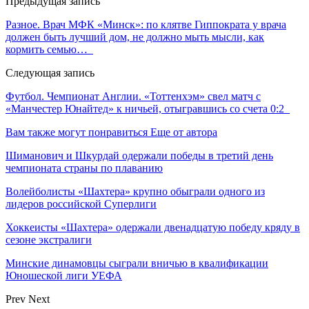
Предыдущая запись
Разное. Врач МФК «Минск»: по клятве Гиппократа у врача
должен быть лучший дом, не должно мыть мысли, как
кормить семью…
Следующая запись
Футбол. Чемпионат Англии. «Тоттенхэм» свел матч с
«Манчестер Юнайтед» к ничьей, отыгравшись со счета 0:2
Вам также могут понравиться
Еще от автора
Шиманович и Шкурдай одержали победы в третий день
чемпионата страны по плаванию
Волейболисты «Шахтера» крупно обыграли одного из
лидеров российской Суперлиги
Хоккеисты «Шахтера» одержали двенадцатую победу кряду в
сезоне экстралиги
Минские динамовцы сыграли вничью в квалификации
Юношеской лиги УЕФА
Prev
Next