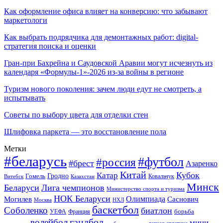
Как оформление офиса влияет на конверсию: что забывают
маркетологи
Как выбрать подрядчика для демонтажных работ: digital-
стратегия поиска и оценки
Гран-при Бахрейна и Саудовской Аравии могут исчезнуть из
календаря «Формулы-1»-2026 из-за войны в регионе
Туризм нового поколения: зачем люди едут не смотреть, а
испытывать
Советы по выбору цвета для отделки стен
Шлифовка паркета — это восстановление пола
Метки
#беларусь
#футбол
#россия
#брест
Азаренко
Китай
Кубок
Катар
Гомель
Гродно
Казахстан
Ковальчук
Витебск
Минск
Беларуси
Лига чемпионов
Министерство спорта и туризма
НОК Беларуси
Олимпиада
Могилев
Саснович
Москва
НХЛ
баскетбол
Соболенко
биатлон
борьба
УЕФА
Франция
гандбол
волейбол
мини-