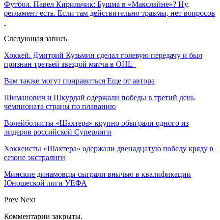
Футбол. Павел Кирильчик: Бушма в «Макслайне»? Ну,
регламент есть. Если там действительно травмы, нет вопросов
Следующая запись
Хоккей. Дмитрий Кузьмин сделал голевую передачу и был
признан третьей звездой матча в OHL
Вам также могут понравиться
Еще от автора
Шиманович и Шкурдай одержали победы в третий день
чемпионата страны по плаванию
Волейболисты «Шахтера» крупно обыграли одного из
лидеров российской Суперлиги
Хоккеисты «Шахтера» одержали двенадцатую победу кряду в
сезоне экстралиги
Минские динамовцы сыграли вничью в квалификации
Юношеской лиги УЕФА
Prev
Next
Комментарии закрыты.