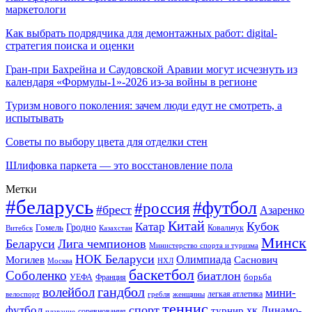
маркетологи
Как выбрать подрядчика для демонтажных работ: digital-
стратегия поиска и оценки
Гран-при Бахрейна и Саудовской Аравии могут исчезнуть из
календаря «Формулы-1»-2026 из-за войны в регионе
Туризм нового поколения: зачем люди едут не смотреть, а
испытывать
Советы по выбору цвета для отделки стен
Шлифовка паркета — это восстановление пола
Метки
#беларусь
#футбол
#россия
#брест
Азаренко
Китай
Кубок
Катар
Гомель
Гродно
Казахстан
Ковальчук
Витебск
Минск
Беларуси
Лига чемпионов
Министерство спорта и туризма
НОК Беларуси
Олимпиада
Могилев
Саснович
Москва
НХЛ
баскетбол
Соболенко
биатлон
борьба
УЕФА
Франция
гандбол
волейбол
мини-
легкая атлетика
гребля
женщины
велоспорт
теннис
спорт
футбол
хк Динамо-
турнир
соревнования
плавание