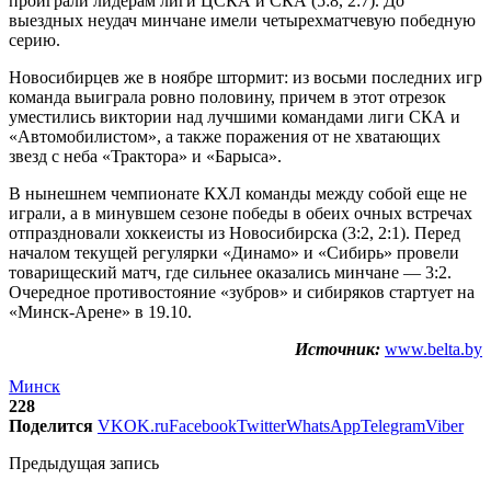
проиграли лидерам лиги ЦСКА и СКА (5:8, 2:7). До
выездных неудач минчане имели четырехматчевую победную
серию.
Новосибирцев же в ноябре штормит: из восьми последних игр
команда выиграла ровно половину, причем в этот отрезок
уместились виктории над лучшими командами лиги СКА и
«Автомобилистом», а также поражения от не хватающих
звезд с неба «Трактора» и «Барыса».
В нынешнем чемпионате КХЛ команды между собой еще не
играли, а в минувшем сезоне победы в обеих очных встречах
отпраздновали хоккеисты из Новосибирска (3:2, 2:1). Перед
началом текущей регулярки «Динамо» и «Сибирь» провели
товарищеский матч, где сильнее оказались минчане — 3:2.
Очередное противостояние «зубров» и сибиряков стартует на
«Минск-Арене» в 19.10.
Источник:
www.belta.by
Минск
228
Поделится
VK
OK.ru
Facebook
Twitter
WhatsApp
Telegram
Viber
Предыдущая запись