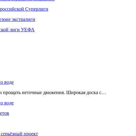
 российской Суперлиги
езоне экстралиги
ской лиги УЕФА
по воде
ен прощать неточные движения. Широкая доска с…
по воде
етов
 серьёзный проект