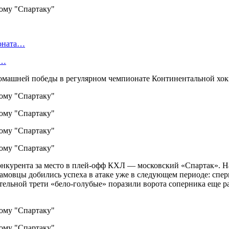
ионата…
в…
омашней победы в регулярном чемпионате Континентальной хок
курента за место в плей-офф КХЛ — московский «Спартак». Нач
амовцы добились успеха в атаке уже в следующем периоде: сперв
ельной трети «бело-голубые» поразили ворота соперника еще раз