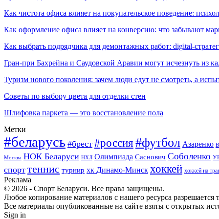
Как чистота офиса влияет на покупательское поведение: псих
Как оформление офиса влияет на конверсию: что забывают мар
Как выбрать подрядчика для демонтажных работ: digital-страте
Гран-при Бахрейна и Саудовской Аравии могут исчезнуть из к
Туризм нового поколения: зачем люди едут не смотреть, а испы
Советы по выбору цвета для отделки стен
Шлифовка паркета — это восстановление пола
Метки
#беларусь
#футбол
#россия
#брест
Азаренко
В
Соболенко
НОК Беларуси
Олимпиада
Саснович
У
Москва
НХЛ
хоккей
теннис
спорт
хк Динамо-Минск
турнир
хоккей на тра
Реклама
© 2026 - Спорт Беларуси. Все права защищены.
Любое копирование материалов с нашего ресурса разрешается т
Все материалы опубликованные на сайте взяты с открытых исто
Sign in