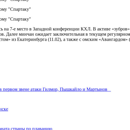
ь на 7-е место в Западной конференции КХЛ. В активе «зубров»
ллов. Далее минчан ожидает заключительная в текущем регулярно
ом» из Екатеринбурга (11.02), а также с омским «Авангардом» (
 в первом звене атаки Гилмор, Пышкайло и Мартынов
нске
ната страны по плаванию