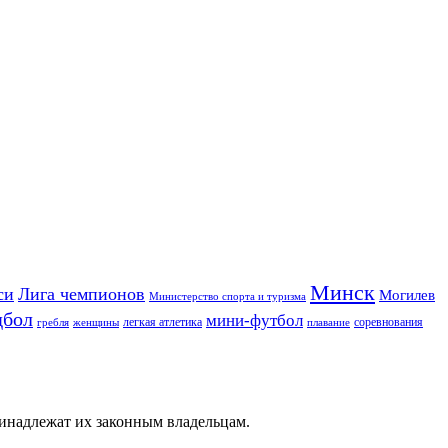
Минск
си
Лига чемпионов
Могилев
Министерство спорта и туризма
дбол
мини-футбол
легкая атлетика
соревнования
гребля
женщины
плавание
ринадлежат их законным владельцам.