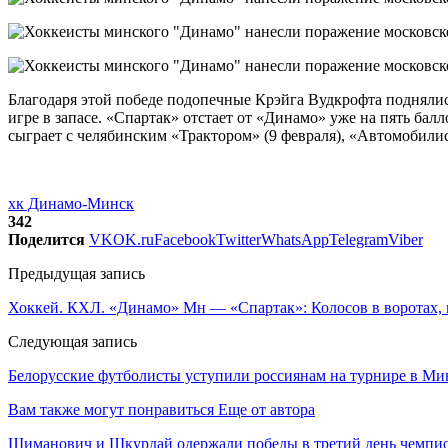
Благодаря этой победе подопечные Крэйга Вудкрофта поднялис
игре в запасе. «Спартак» отстает от «Динамо» уже на пять ба
сыграет с челябинским «Трактором» (9 февраля), «Автомобилист
хк Динамо-Минск
342
Поделится
VK
OK.ru
Facebook
Twitter
WhatsApp
Telegram
Viber
Предыдущая запись
Хоккей. КХЛ. «Динамо» Мн — «Спартак»: Колосов в воротах,
Следующая запись
Белорусские футболисты уступили россиянам на турнире в Ми
Вам также могут понравиться
Еще от автора
Шиманович и Шкурдай одержали победы в третий день чемпио