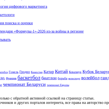
ология цифрового маркетинга
кетологи
гия поиска и оценки
алендаря «Формулы-1»-2026 из-за войны в регионе
тывать
Китай
Кубок Белару
Катар
Гомель
Гродно
Казахстан
Ковальчук
итебск
баскетбол
ган
волейбол
биатлон
борьба
ЕФА
Франция
велоспорт
чемпионат Беларуси
ве
чемпионат Европы
олько с обратной активной ссылкой на страницу статьи.
чников и других порталов интернета, все права на авторство п