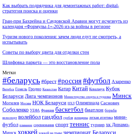
Как выбрать подрядчика для демонтажных работ: digital-
стратегия поиска и оценки
Гран-при Бахрейна и Саудовской Аравии могут исчезнуть из
календаря «Формулы-1»-2026 из-за войны в регионе
Туризм нового поколения: зачем люди едут не смотреть, а
испытывать
Советы по выбору цвета для отделки стен
Шлифовка паркета — это восстановление пола
Метки
#беларусь
#футбол
#россия
#брест
Азаренко
Китай
Кубок
Катар
Гомель
Гродно
Казахстан
Ковальчук
Витебск
Минск
Беларуси
Лига чемпионов
Министерство спорта и туризма
НОК Беларуси
Олимпиада
Могилев
Саснович
Москва
НХЛ
баскетбол
Соболенко
биатлон
борьба
УЕФА
Франция
гандбол
волейбол
мини-
легкая атлетика
гребля
женщины
велоспорт
теннис
спорт
футбол
хк Динамо-
турнир
соревнования
плавание
хоккей
чемпионат Беларуси
Минск
хоккей на траве