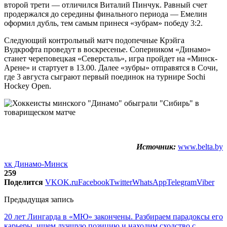
второй трети — отличился Виталий Пинчук. Равный счет
продержался до середины финального периода — Емелин
оформил дубль, тем самым принеся «зубрам» победу 3:2.
Следующий контрольный матч подопечные Крэйга
Вудкрофта проведут в воскресенье. Соперником «Динамо»
станет череповецкая «Северсталь», игра пройдет на «Минск-
Арене» и стартует в 13.00. Далее «зубры» отправятся в Сочи,
где 3 августа сыграют первый поединок на турнире Sochi
Hockey Open.
Источник:
www.belta.by
хк Динамо-Минск
259
Поделится
VK
OK.ru
Facebook
Twitter
WhatsApp
Telegram
Viber
Предыдущая запись
20 лет Лингарда в «МЮ» закончены. Разбираем парадоксы его
карьеры, ищем лучшую позицию и находим сходство с