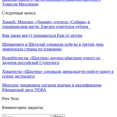
Томасом Мюллером
Следующая запись
Хоккей. Минское «Динамо» одолело «Сибирь» в
товарищеском матче. Емелин отметился дублем
Вам также могут понравиться
Еще от автора
Шиманович и Шкурдай одержали победы в третий день
чемпионата страны по плаванию
Волейболисты «Шахтера» крупно обыграли одного из
лидеров российской Суперлиги
Хоккеисты «Шахтера» одержали двенадцатую победу кряду в
сезоне экстралиги
Минские динамовцы сыграли вничью в квалификации
Юношеской лиги УЕФА
Prev
Next
Комментарии закрыты.