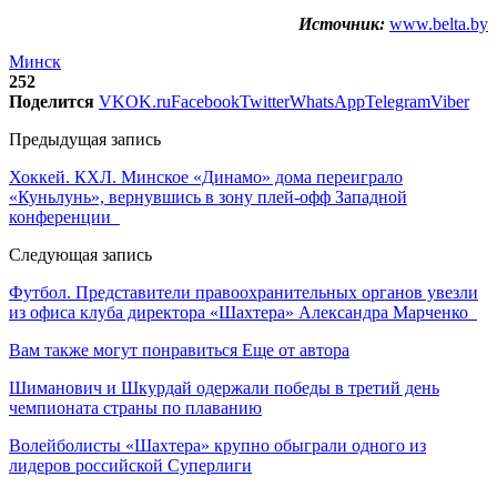
Источник:
www.belta.by
Минск
252
Поделится
VK
OK.ru
Facebook
Twitter
WhatsApp
Telegram
Viber
Предыдущая запись
Хоккей. КХЛ. Минское «Динамо» дома переиграло
«Куньлунь», вернувшись в зону плей-офф Западной
конференции
Следующая запись
Футбол. Представители правоохранительных органов увезли
из офиса клуба директора «Шахтера» Александра Марченко
Вам также могут понравиться
Еще от автора
Шиманович и Шкурдай одержали победы в третий день
чемпионата страны по плаванию
Волейболисты «Шахтера» крупно обыграли одного из
лидеров российской Суперлиги