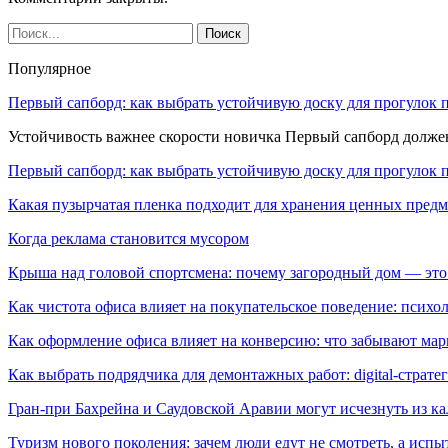
Популярное
Первый сапборд: как выбрать устойчивую доску для прогулок 
Устойчивость важнее скорости новичка Первый сапборд долж
Первый сапборд: как выбрать устойчивую доску для прогулок 
Какая пузырчатая пленка подходит для хранения ценных предм
Когда реклама становится мусором
Крыша над головой спортсмена: почему загородный дом — это
Как чистота офиса влияет на покупательское поведение: псих
Как оформление офиса влияет на конверсию: что забывают мар
Как выбрать подрядчика для демонтажных работ: digital-страте
Гран-при Бахрейна и Саудовской Аравии могут исчезнуть из к
Туризм нового поколения: зачем люди едут не смотреть, а испы