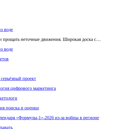
по воде
ен прощать неточные движения. Широкая доска с…
по воде
етов
 серьёзный проект
ология цифрового маркетинга
кетологи
гия поиска и оценки
алендаря «Формулы-1»-2026 из-за войны в регионе
тывать