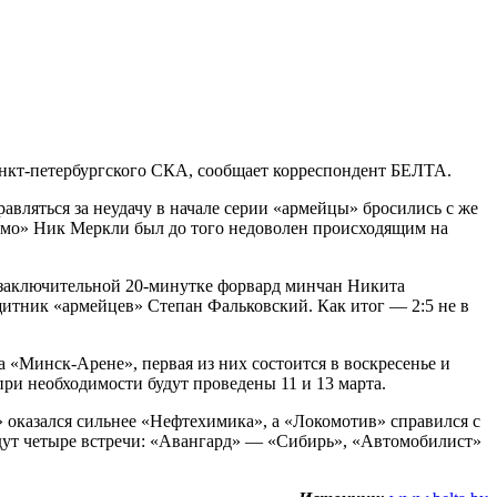
анкт-петербургского СКА, сообщает корреспондент БЕЛТА.
авляться за неудачу в начале серии «армейцы» бросились с же
амо» Ник Меркли был до того недоволен происходящим на
 В заключительной 20-минутке форвард минчан Никита
итник «армейцев» Степан Фальковский. Как итог — 2:5 не в
 «Минск-Арене», первая из них состоится в воскресенье и
 при необходимости будут проведены 11 и 13 марта.
 оказался сильнее «Нефтехимика», а «Локомотив» справился с
ойдут четыре встречи: «Авангард» — «Сибирь», «Автомобилист»