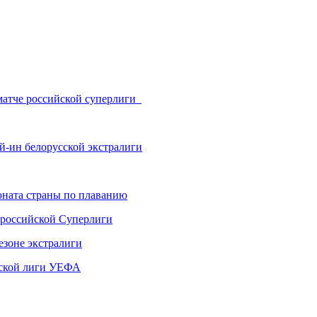
матче российской суперлиги
й-ин белорусской экстралиги
ната страны по плаванию
 российской Суперлиги
езоне экстралиги
ской лиги УЕФА