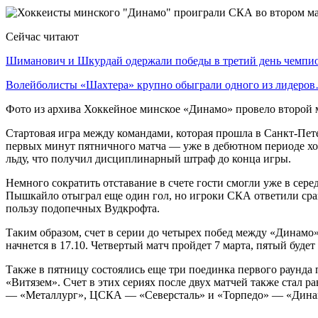
Сейчас читают
Шиманович и Шкурдай одержали победы в третий день чемп
Волейболисты «Шахтера» крупно обыграли одного из лидеро
Фото из архива Хоккейное минское «Динамо» провело второй м
Стартовая игра между командами, которая прошла в Санкт-Петер
первых минут пятничного матча — уже в дебютном периоде хо
льду, что получил дисциплинарный штраф до конца игры.
Немного сократить отставание в счете гости смогли уже в сер
Пышкайло отыграл еще один гол, но игроки СКА ответили сраз
пользу подопечных Вудкрофта.
Таким образом, счет в серии до четырех побед между «Динамо»
начнется в 17.10. Четвертый матч пройдет 7 марта, пятый буде
Также в пятницу состоялись еще три поединка первого раунда
«Витязем». Счет в этих сериях после двух матчей также стал 
— «Металлург», ЦСКА — «Северсталь» и «Торпедо» — «Дина