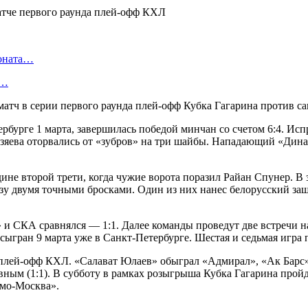
ионата…
в…
атч в серии первого раунда плей-офф Кубка Гагарина против с
бурге 1 марта, завершилась победой минчан со счетом 6:4. Испр
зяева оторвались от «зубров» на три шайбы. Нападающий «Дин
едине второй трети, когда чужие ворота поразил Райан Спунер.
у двумя точными бросками. Один из них нанес белорусский защ
 и СКА сравнялся — 1:1. Далее команды проведут две встречи на
т сыгран 9 марта уже в Санкт-Петербурге. Шестая и седьмая игра
 плей-офф КХЛ. «Салават Юлаев» обыграл «Адмирал», «Ак Барс»
равным (1:1). В субботу в рамках розыгрыша Кубка Гагарина пр
мо-Москва».