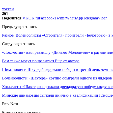
хоккей
261
Поделится
VK
OK.ru
Facebook
Twitter
WhatsApp
Telegram
Viber
Предыдущая запись
Разное. Волейболисты «Строителя» проиграли «Белогорью» в 
Следующая запись
«Локомотив» взял реванш у «Динамо-Молодечно» в раунде пле
Вам также могут понравиться
Еще от автора
Шиманович и Шкурдай одержали победы в третий день чемпио
Волейболисты «Шахтера» крупно обыграли одного из лидеров
Хоккеисты «Шахтера» одержали двенадцатую победу кряду в с
Минские динамовцы сыграли вничью в квалификации Юноше
Prev
Next
Комментарии закрыты.