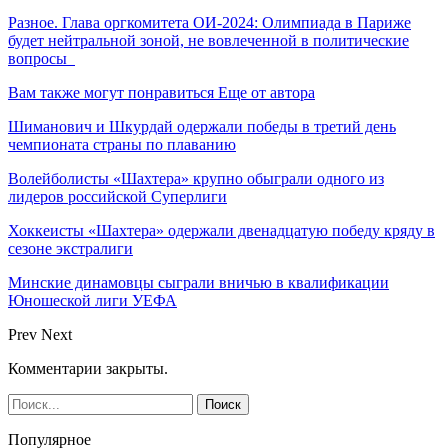
Разное. Глава оргкомитета ОИ-2024: Олимпиада в Париже
будет нейтральной зоной, не вовлеченной в политические
вопросы
Вам также могут понравиться
Еще от автора
Шиманович и Шкурдай одержали победы в третий день
чемпионата страны по плаванию
Волейболисты «Шахтера» крупно обыграли одного из
лидеров российской Суперлиги
Хоккеисты «Шахтера» одержали двенадцатую победу кряду в
сезоне экстралиги
Минские динамовцы сыграли вничью в квалификации
Юношеской лиги УЕФА
Prev
Next
Комментарии закрыты.
Популярное