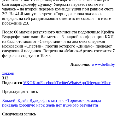
благодаря Джозефу Душаку. Удержать перевес гостям не
удалось – на второй перерыв команды ушли при равном счете
2:2. На 41-й минуте встречи «Торпедо» снова оказалось
впереди, на сей раз динамовцы ответить не смогли – в итоге
поражение 2:3.
После 60 матчей регулярного чемпионата подопечные Крэйга
Вудкрофта занимают 8-е место в Западной конференции КХЛ,
на балл отставая от «Северстали» и на два очка опережая
московский «Спартак», против которого «Динамо» проведет
следующий поединок. Встреча на «Минск-Арене» состоится 7
февраля и стартует в 19.30.
Источник:
www.belta.by
хоккей
312
Поделится
VK
OK.ru
Facebook
Twitter
WhatsApp
Telegram
Viber
Предыдущая запись
Хоккей. Крэйг Вудкрофт о матче с «Торпедо»: команда
показала хорошую игру, жаль нет нужного результата
Следующая запись