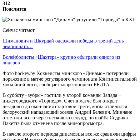
312
Поделится
Сейчас читают
Шиманович и Шкурдай одержали победы в третий день
чемпионата…
Волейболисты «Шахтера» крупно обыграли одного из
лидеров…
Фото hockey.by Хоккеисты минского «Динамо» потерпели
поражение в матче регулярного чемпионата Континентальной
хоккейной лиги, сообщает корреспондент БЕЛТА.
В субботу «зубры» гостили у второй команды Запада –
нижегородского «Торпедо». Счет в матче был открыт
незадолго до окончания стартовой трети, когда отличился
белорусский нападающий хозяев Андрей Белевич. Минчане
ответили всего через несколько секунд, но шайба Седрика
Пакетта была отменена после видеопросмотра.
В начале второго периода динамовцы все же сравняли цифры
усилиями Никиты Зоркина, а вскоре и вовсе вышли вперед