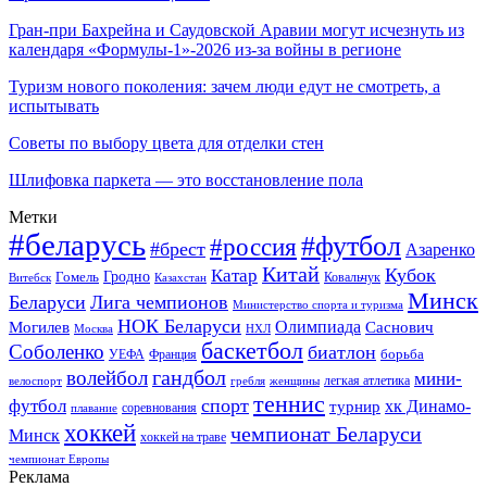
Гран-при Бахрейна и Саудовской Аравии могут исчезнуть из
календаря «Формулы-1»-2026 из-за войны в регионе
Туризм нового поколения: зачем люди едут не смотреть, а
испытывать
Советы по выбору цвета для отделки стен
Шлифовка паркета — это восстановление пола
Метки
#беларусь
#футбол
#россия
#брест
Азаренко
Китай
Кубок
Катар
Гомель
Гродно
Казахстан
Ковальчук
Витебск
Минск
Беларуси
Лига чемпионов
Министерство спорта и туризма
НОК Беларуси
Олимпиада
Могилев
Саснович
Москва
НХЛ
баскетбол
Соболенко
биатлон
борьба
УЕФА
Франция
гандбол
волейбол
мини-
легкая атлетика
гребля
женщины
велоспорт
теннис
спорт
футбол
хк Динамо-
турнир
соревнования
плавание
хоккей
чемпионат Беларуси
Минск
хоккей на траве
чемпионат Европы
Реклама