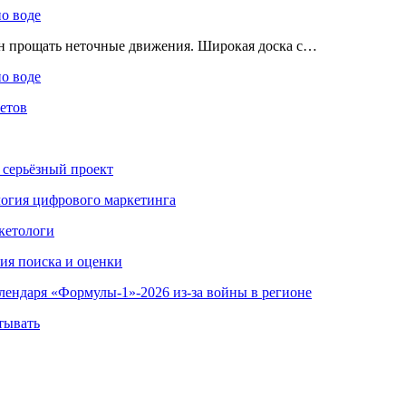
по воде
ен прощать неточные движения. Широкая доска с…
по воде
етов
 серьёзный проект
ология цифрового маркетинга
кетологи
гия поиска и оценки
алендаря «Формулы-1»-2026 из-за войны в регионе
тывать