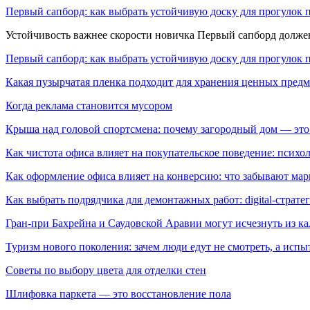
Первый сапборд: как выбрать устойчивую доску для прогулок 
Устойчивость важнее скорости новичка Первый сапборд долж
Первый сапборд: как выбрать устойчивую доску для прогулок 
Какая пузырчатая пленка подходит для хранения ценных предм
Когда реклама становится мусором
Крыша над головой спортсмена: почему загородный дом — это
Как чистота офиса влияет на покупательское поведение: псих
Как оформление офиса влияет на конверсию: что забывают мар
Как выбрать подрядчика для демонтажных работ: digital-страте
Гран-при Бахрейна и Саудовской Аравии могут исчезнуть из к
Туризм нового поколения: зачем люди едут не смотреть, а испы
Советы по выбору цвета для отделки стен
Шлифовка паркета — это восстановление пола