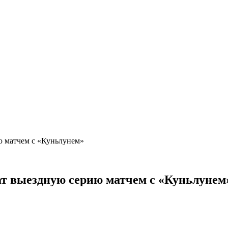
ю матчем с «Куньлунем»
т выездную серию матчем с «Куньлунем