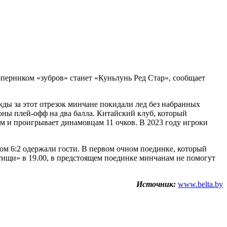
ерником «зубров» станет «Куньлунь Ред Стар», сообщает
ды за этот отрезок минчане покидали лед без набранных
оны плей-офф на два балла. Китайский клуб, который
м и проигрывает динамовцам 11 очков. В 2023 году игроки
ом 6:2 одержали гости. В первом очном поединке, который
тищи» в 19.00, в предстоящем поединке минчанам не помогут
Источник:
www.belta.by