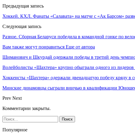
Предыдущая запись
Хоккей. КХЛ. Фанаты «Салавата» на матче с «Ак Барсом» разв
Следующая запись
Разное. Сборная Беларуси победила в командной гонке по вел
Вам также могут понравиться
Еще от автора
Шиманович и Шкурдай одержали победы в третий день чемпио
Волейболисты «Шахтера» крупно обыграли одного из лидеров
Хоккеисты «Шахтера» одержали двенадцатую победу кряду в с
Минские динамовцы сыграли вничью в квалификации Юноше
Prev
Next
Комментарии закрыты.
Популярное