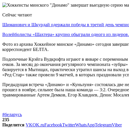
Сейчас читают
Шиманович и Шкурдай одержали победы в третий день чемп
Волейболисты «Шахтера» крупно обыграли одного из лидеро
Фото из архива Хоккейное минское «Динамо» сегодня заверши
корреспондент БЕЛТА.
Подопечные Крэйга Вудкрофта играют в январе с переменным у
очков. За месяц до окончания регулярного чемпионата «зубры»
базируется в Мытищах, практически утратил шансы на выход в
«Ред Стар» также провели 9 матчей, в которых праздновали ус
Предыдущая встреча «Динамо» и «Куньлуня» состоялась две не
прошел в ноябре, сильнее была наша команда — 3:2. Очередно
травмированные Артем Демков, Егор Клавдиев, Денис Мосале
#беларусь
235
Поделится
VK
OK.ru
Facebook
Twitter
WhatsApp
Telegram
Viber