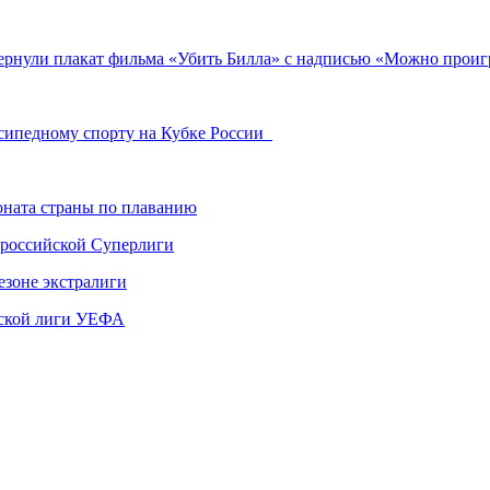
ернули плакат фильма «Убить Билла» с надписью «Можно проигр
осипедному спорту на Кубке России
ната страны по плаванию
 российской Суперлиги
езоне экстралиги
ской лиги УЕФА