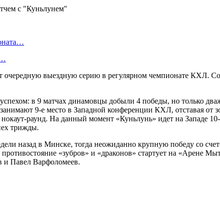
ионата…
в…
т очередную выездную серию в регулярном чемпионате КХЛ. Соп
спехом: в 9 матчах динамовцы добыли 4 победы, но только дваж
 занимают 9-е место в Западной конференции КХЛ, отставая от з
 нокаут-раунд. На данный момент «Куньлунь» идет на Западе 10-
пех трижды.
дели назад в Минске, тогда неожиданно крупную победу со счет
е противостояние «зубров» и «драконов» стартует на «Арене Мы
в и Павел Варфоломеев.