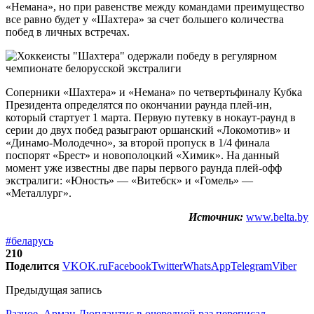
«Немана», но при равенстве между командами преимущество
все равно будет у «Шахтера» за счет большего количества
побед в личных встречах.
Соперники «Шахтера» и «Немана» по четвертьфиналу Кубка
Президента определятся по окончании раунда плей-ин,
который стартует 1 марта. Первую путевку в нокаут-раунд в
серии до двух побед разыграют оршанский «Локомотив» и
«Динамо-Молодечно», за второй пропуск в 1/4 финала
поспорят «Брест» и новополоцкий «Химик». На данный
момент уже известны две пары первого раунда плей-офф
экстралиги: «Юность» — «Витебск» и «Гомель» —
«Металлург».
Источник:
www.belta.by
#беларусь
210
Поделится
VK
OK.ru
Facebook
Twitter
WhatsApp
Telegram
Viber
Предыдущая запись
Разное. Арман Дюплантис в очередной раз переписал