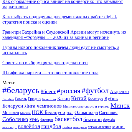
Как оформление офиса влияет на конверсию: что забывают
маркетологи
Как выбрать подрядчика для демонтажных работ: digital-
стратегия поиска и оценки
Гран-при Бахрейна и Саудовской Аравии могут исчезнуть из
календаря «Формулы-1»-2026 из-за войны в регионе
Туризм нового поколения: зачем люди едут не смотреть, а
испытывать
Советы по выбору цвета для отделки стен
Шлифовка паркета — это восстановление пола
Метки
#беларусь
#футбол
#россия
#брест
Азаренко
Китай
Кубок
Катар
Гомель
Гродно
Казахстан
Ковальчук
Витебск
Минск
Беларуси
Лига чемпионов
Министерство спорта и туризма
НОК Беларуси
Олимпиада
Могилев
Саснович
Москва
НХЛ
баскетбол
Соболенко
биатлон
борьба
УЕФА
Франция
гандбол
волейбол
мини-
легкая атлетика
гребля
женщины
велоспорт