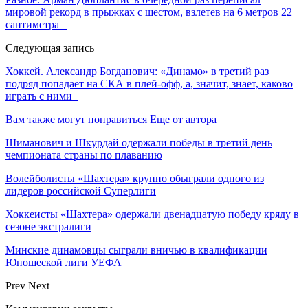
мировой рекорд в прыжках с шестом, взлетев на 6 метров 22
сантиметра
Следующая запись
Хоккей. Александр Богданович: «Динамо» в третий раз
подряд попадает на СКА в плей-офф, а, значит, знает, каково
играть с ними
Вам также могут понравиться
Еще от автора
Шиманович и Шкурдай одержали победы в третий день
чемпионата страны по плаванию
Волейболисты «Шахтера» крупно обыграли одного из
лидеров российской Суперлиги
Хоккеисты «Шахтера» одержали двенадцатую победу кряду в
сезоне экстралиги
Минские динамовцы сыграли вничью в квалификации
Юношеской лиги УЕФА
Prev
Next