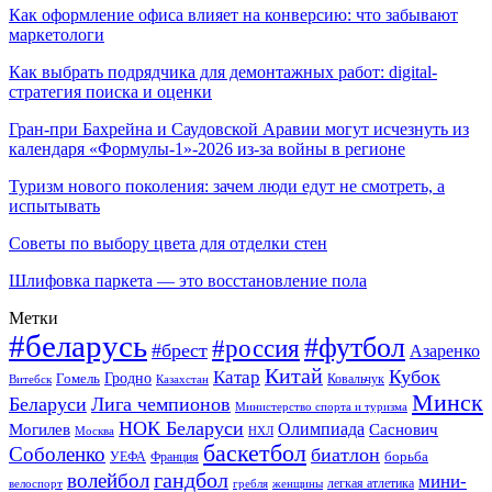
Как оформление офиса влияет на конверсию: что забывают
маркетологи
Как выбрать подрядчика для демонтажных работ: digital-
стратегия поиска и оценки
Гран-при Бахрейна и Саудовской Аравии могут исчезнуть из
календаря «Формулы-1»-2026 из-за войны в регионе
Туризм нового поколения: зачем люди едут не смотреть, а
испытывать
Советы по выбору цвета для отделки стен
Шлифовка паркета — это восстановление пола
Метки
#беларусь
#футбол
#россия
#брест
Азаренко
Китай
Кубок
Катар
Гомель
Гродно
Казахстан
Ковальчук
Витебск
Минск
Беларуси
Лига чемпионов
Министерство спорта и туризма
НОК Беларуси
Олимпиада
Могилев
Саснович
Москва
НХЛ
баскетбол
Соболенко
биатлон
борьба
УЕФА
Франция
гандбол
волейбол
мини-
легкая атлетика
гребля
женщины
велоспорт