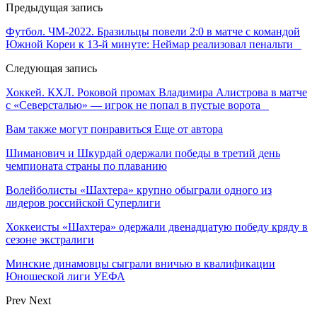
Предыдущая запись
Футбол. ЧМ-2022. Бразильцы повели 2:0 в матче с командой
Южной Кореи к 13-й минуте: Неймар реализовал пенальти
Следующая запись
Хоккей. КХЛ. Роковой промах Владимира Алистрова в матче
с «Северсталью» — игрок не попал в пустые ворота
Вам также могут понравиться
Еще от автора
Шиманович и Шкурдай одержали победы в третий день
чемпионата страны по плаванию
Волейболисты «Шахтера» крупно обыграли одного из
лидеров российской Суперлиги
Хоккеисты «Шахтера» одержали двенадцатую победу кряду в
сезоне экстралиги
Минские динамовцы сыграли вничью в квалификации
Юношеской лиги УЕФА
Prev
Next