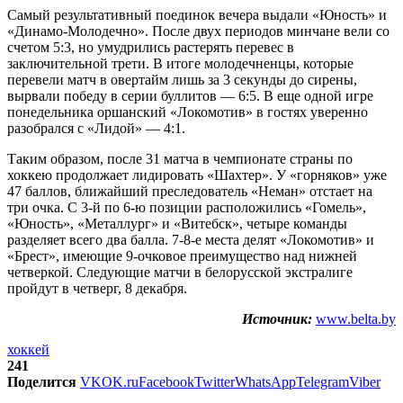
Самый результативный поединок вечера выдали «Юность» и
«Динамо-Молодечно». После двух периодов минчане вели со
счетом 5:3, но умудрились растерять перевес в
заключительной трети. В итоге молодечненцы, которые
перевели матч в овертайм лишь за 3 секунды до сирены,
вырвали победу в серии буллитов — 6:5. В еще одной игре
понедельника оршанский «Локомотив» в гостях уверенно
разобрался с «Лидой» — 4:1.
Таким образом, после 31 матча в чемпионате страны по
хоккею продолжает лидировать «Шахтер». У «горняков» уже
47 баллов, ближайший преследователь «Неман» отстает на
три очка. С 3-й по 6-ю позиции расположились «Гомель»,
«Юность», «Металлург» и «Витебск», четыре команды
разделяет всего два балла. 7-8-е места делят «Локомотив» и
«Брест», имеющие 9-очковое преимущество над нижней
четверкой. Следующие матчи в белорусской экстралиге
пройдут в четверг, 8 декабря.
Источник:
www.belta.by
хоккей
241
Поделится
VK
OK.ru
Facebook
Twitter
WhatsApp
Telegram
Viber