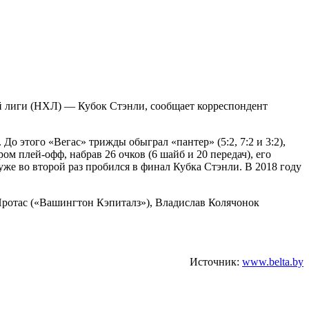
й лиги (НХЛ) — Кубок Стэнли, сообщает корреспондент
До этого «Вегас» трижды обыграл «пантер» (5:2, 7:2 и 3:2),
 плей-офф, набрав 26 очков (6 шайб и 20 передач), его
уже во второй раз пробился в финал Кубка Стэнли. В 2018 году
ротас («Вашингтон Кэпиталз»), Владислав Колячонок
Источник:
www.belta.by