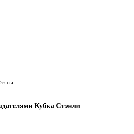
Стэнли
адателями Кубка Стэнли