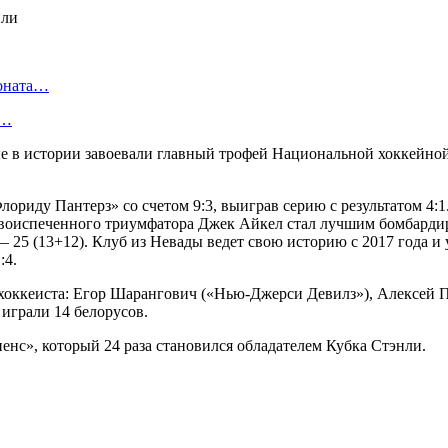
ионата…
в…
ые в истории завоевали главный трофей Национальной хоккейно
риду Пантерз» со счетом 9:3, выиграв серию с результатом 4:1. 
воиспеченного триумфатора Джек Айкел стал лучшим бомбардиром
25 (13+12). Клуб из Невады ведет свою историю с 2017 года и 
:4.
оккеиста: Егор Шарангович («Нью-Джерси Девилз»), Алексей П
играли 14 белорусов.
с», который 24 раза становился обладателем Кубка Стэнли.