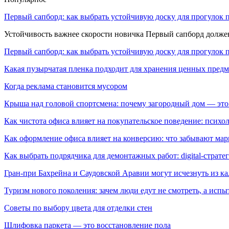
Первый сапборд: как выбрать устойчивую доску для прогулок 
Устойчивость важнее скорости новичка Первый сапборд долж
Первый сапборд: как выбрать устойчивую доску для прогулок 
Какая пузырчатая пленка подходит для хранения ценных предм
Когда реклама становится мусором
Крыша над головой спортсмена: почему загородный дом — это
Как чистота офиса влияет на покупательское поведение: псих
Как оформление офиса влияет на конверсию: что забывают мар
Как выбрать подрядчика для демонтажных работ: digital-страте
Гран-при Бахрейна и Саудовской Аравии могут исчезнуть из к
Туризм нового поколения: зачем люди едут не смотреть, а испы
Советы по выбору цвета для отделки стен
Шлифовка паркета — это восстановление пола