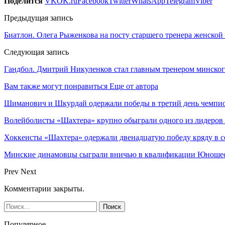
Поделится
VK
OK.ru
Facebook
Twitter
WhatsApp
Telegram
Viber
Предыдущая запись
Биатлон. Олега Рыженкова на посту старшего тренера женско
Следующая запись
Гандбол. Дмитрий Никуленков стал главным тренером минск
Вам также могут понравиться
Еще от автора
Шиманович и Шкурдай одержали победы в третий день чемпио
Волейболисты «Шахтера» крупно обыграли одного из лидеров
Хоккеисты «Шахтера» одержали двенадцатую победу кряду в с
Минские динамовцы сыграли вничью в квалификации Юноше
Prev
Next
Комментарии закрыты.
Популярное