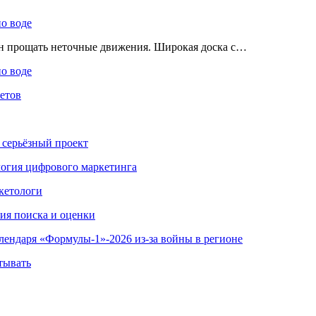
по воде
ен прощать неточные движения. Широкая доска с…
по воде
етов
 серьёзный проект
ология цифрового маркетинга
кетологи
гия поиска и оценки
алендаря «Формулы-1»-2026 из-за войны в регионе
тывать