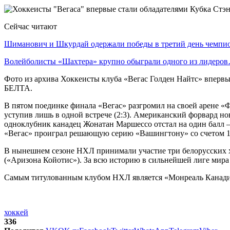
Сейчас читают
Шиманович и Шкурдай одержали победы в третий день чемп
Волейболисты «Шахтера» крупно обыграли одного из лидеро
Фото из архива Хоккеисты клуба «Вегас Голден Найтс» вперв
БЕЛТА.
В пятом поединке финала «Вегас» разгромил на своей арене «Фло
уступив лишь в одной встрече (2:3). Американский форвард но
одноклубник канадец Жонатан Маршессо отстал на один балл — 
«Вегас» проиграл решающую серию «Вашингтону» со счетом 1
В нынешнем сезоне НХЛ принимали участие три белорусских х
(«Аризона Койотис»). За всю историю в сильнейшей лиге мира 
Самым титулованным клубом НХЛ является «Монреаль Канадиен
хоккей
336