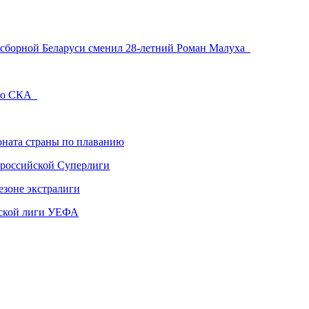
й сборной Беларуси сменил 28-летний Роман Малуха
ого СКА
ната страны по плаванию
 российской Суперлиги
езоне экстралиги
ской лиги УЕФА