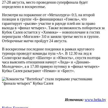
27-28 августа, место проведения суперфинала будет
определено в воскресенье.
Несмотря на поражение от «Металлурга» 0:3, на второй
позиции в группе «Б» финишировал «Гомель», что
гарантирует «рысям» участие в раунде плей-ин за право
выхода в «финал четырех». Также возможность побороться за
Кубок Салея остается у «Химика» – новополочане в гостях
переиграли «Могилев» 3:0 и заняли третье место в группе.
Отборочные матчи пройдут 24 августа.
В воскресенье последние поединки в рамках кругового
турнира проведут команды пула «А». В 12.30 на лед в
Солигорске выйдут «Шахтер» и «Юность», спустя полтора
часа выяснять отношения начнут «Лида» и «Динамо-
Молодечно», а в 17.00 прямую путевку в «финал четырех»
Кубка Салея разыграют «Неман» и «Брест».
Источник:
www.belta.by
Кубок Беларуси