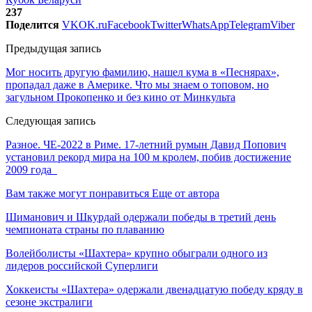
237
Поделится
VK
OK.ru
Facebook
Twitter
WhatsApp
Telegram
Viber
Предыдущая запись
Мог носить другую фамилию, нашел кума в «Песнярах»,
пропадал даже в Америке. Что мы знаем о топовом, но
загульном Прокопенко и без кино от Минкульта
Следующая запись
Разное. ЧЕ-2022 в Риме. 17-летний румын Давид Попович
установил рекорд мира на 100 м кролем, побив достижение
2009 года
Вам также могут понравиться
Еще от автора
Шиманович и Шкурдай одержали победы в третий день
чемпионата страны по плаванию
Волейболисты «Шахтера» крупно обыграли одного из
лидеров российской Суперлиги
Хоккеисты «Шахтера» одержали двенадцатую победу кряду в
сезоне экстралиги