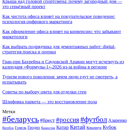
Крыша над головой спортсмена: почему загородный дом —
это серьёзный проект
Как чистота офиса влияет на покупательское поведение:
психология цифрового маркетинга
Как оформление офиса влияет на конверсию: что забывают
маркетологи
Как выбрать подрядчика для демонтажных работ: digital-
стратегия поиска и оценки
Гран-при Бахрейна и Саудовской Аравии могут исчезнуть из
календаря «Формулы-1»-2026 из-за войны в регионе
Туризм нового поколения: зачем люди едут не смотреть, а
испытывать
Советы по выбору цвета для отделки стен
Шлифовка паркета — это восстановление пола
Метки
#беларусь
#футбол
#россия
#брест
Азаренко
Китай
Кубок
Катар
Гомель
Гродно
Казахстан
Ковальчук
Витебск