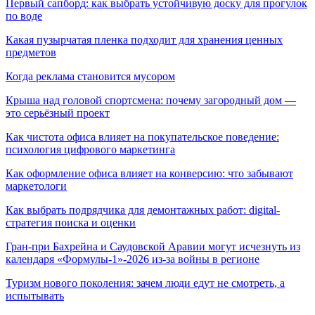
Первый сапборд: как выбрать устойчивую доску для прогулок
по воде
Какая пузырчатая пленка подходит для хранения ценных
предметов
Когда реклама становится мусором
Крыша над головой спортсмена: почему загородный дом —
это серьёзный проект
Как чистота офиса влияет на покупательское поведение:
психология цифрового маркетинга
Как оформление офиса влияет на конверсию: что забывают
маркетологи
Как выбрать подрядчика для демонтажных работ: digital-
стратегия поиска и оценки
Гран-при Бахрейна и Саудовской Аравии могут исчезнуть из
календаря «Формулы-1»-2026 из-за войны в регионе
Туризм нового поколения: зачем люди едут не смотреть, а
испытывать