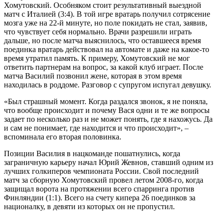
Хомутовский. Особняком стоит результативный выездной
матч с Италией (3:4). В той игре вратарь получил сотрясение
мозга уже на 22-й минуте, но поле покидать не стал, заявив,
что чувствует себя нормально. Врачи разрешили играть
дальше, но после матча выяснилось, что оставшееся время
поединка вратарь действовал на автомате и даже на какое-то
время утратил память. К примеру, Хомутовский не мог
ответить партнерам на вопрос, за какой клуб играет. После
матча Василий позвонил жене, которая в этом время
находилась в роддоме. Разговор с супругом испугал девушку.
«Был страшный момент. Когда раздался звонок, я не поняла,
что вообще происходит и почему Вася одни и те же вопросы
задает по несколько раз и не может понять, где я нахожусь. Да
и сам не понимает, где находится и что происходит», –
вспоминала его вторая половинка.
Позиции Василия в нацкоманде пошатнулись, когда
заграничную карьеру начал Юрий Жевнов, ставший одним из
лучших голкиперов чемпионата России. Свой последний
матч за сборную Хомутовский провел летом 2008-го, когда
защищал ворота на протяжении всего спарринга против
Финляндии (1:1). Всего на счету кипера 26 поединков за
националку, в девяти из которых он не пропустил.