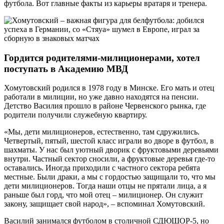
футбола. Вот главные факты из карьеры вратаря и тренера.
Гордится родителями-милиционерами, хотел
поступать в Академию МВД
Хомутовский родился в 1978 году в Минске. Его мать и отец
работали в милиции, но уже давно находятся на пенсии.
Детство Василия прошло в районе Червенского рынка, где
родители получили служебную квартиру.
«Мы, дети милиционеров, естественно, там сдружились.
Четвертый, пятый, шестой класс играли во дворе в футбол, в
шахматы. У нас был уютный дворик с фруктовыми деревьями
внутри. Частный сектор сносили, а фруктовые деревья где-то
оставались. Иногда приходили с частного сектора ребята
местные. Были драки, а мы с гордостью защищали то, что мы
дети милиционеров. Тогда наши отцы не прятали лица, а я
раньше был горд, что мой отец – милиционер. Он служит
закону, защищает свой народ», – вспоминал Хомутовский.
Василий занимался футболом в столичной СДЮШОР-5, но