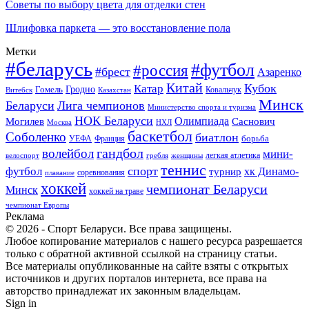
Советы по выбору цвета для отделки стен
Шлифовка паркета — это восстановление пола
Метки
#беларусь
#футбол
#россия
#брест
Азаренко
Китай
Кубок
Катар
Гомель
Гродно
Казахстан
Ковальчук
Витебск
Минск
Беларуси
Лига чемпионов
Министерство спорта и туризма
НОК Беларуси
Олимпиада
Могилев
Саснович
Москва
НХЛ
баскетбол
Соболенко
биатлон
борьба
УЕФА
Франция
гандбол
волейбол
мини-
легкая атлетика
гребля
женщины
велоспорт
теннис
спорт
футбол
хк Динамо-
турнир
соревнования
плавание
хоккей
чемпионат Беларуси
Минск
хоккей на траве
чемпионат Европы
Реклама
© 2026 - Спорт Беларуси. Все права защищены.
Любое копирование материалов с нашего ресурса разрешается
только с обратной активной ссылкой на страницу статьи.
Все материалы опубликованные на сайте взяты с открытых
источников и других порталов интернета, все права на
авторство принадлежат их законным владельцам.
Sign in