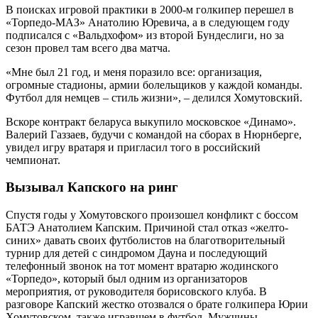
В поисках игровой практики в 2000-м голкипер перешел в
«Торпедо-МАЗ» Анатолию Юревича, а в следующем году
подписался с «Вальдхофом» из второй Бундеслиги, но за
сезон провел там всего два матча.
«Мне был 21 год, и меня поразило все: организация,
огромные стадионы, армии болельщиков у каждой команды.
Футбол для немцев – стиль жизни», – делился Хомутовский.
Вскоре контракт беларуса выкупило московское «Динамо».
Валерий Газзаев, будучи с командой на сборах в Нюрнберге,
увидел игру вратаря и пригласил того в российский
чемпионат.
Вызывал Капского на ринг
Спустя годы у Хомутовского произошел конфликт с боссом
БАТЭ Анатолием Капским. Причиной стал отказ «желто-
синих» давать своих футболистов на благотворительный
турнир для детей с синдромом Дауна и последующий
телефонный звонок на тот момент вратарю жодинского
«Торпедо», который был одним из организаторов
мероприятия, от руководителя борисовского клуба. В
разговоре Капский жестко отозвался о брате голкипера Юрии
Хомутовском, также игравшем в футбол. Мужчины