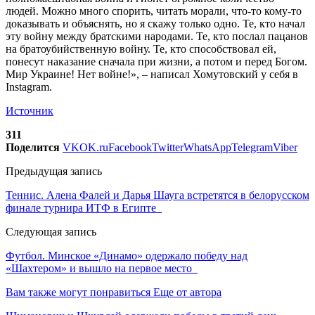
людей. Можно много спорить, читать морали, что-то кому-то
доказывать и объяснять, но я скажу только одно. Те, кто начал
эту войну между братскими народами. Те, кто послал пацанов
на братоубийственную войну. Те, кто способствовал ей,
понесут наказание сначала при жизни, а потом и перед Богом.
Мир Украине! Нет войне!», – написал Хомутовский у себя в
Instagram.
Источник
311
Поделится
VK
OK.ru
Facebook
Twitter
WhatsApp
Telegram
Viber
Предыдущая запись
Теннис. Алена Фалей и Дарья Шауга встретятся в белорусском
финале турнира ИТФ в Египте
Следующая запись
Футбол. Минское «Динамо» одержало победу над
«Шахтером» и вышло на первое место
Вам также могут понравиться
Еще от автора