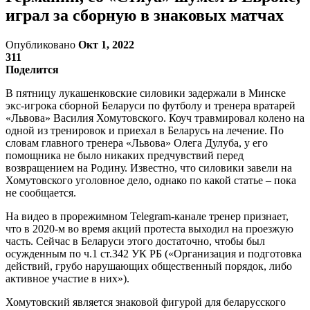
играл за сборную в знаковых матчах
Опубликовано
Окт 1, 2022
311
Поделится
В пятницу лукашенковские силовики задержали в Минске
экс-игрока сборной Беларуси по футболу и тренера вратарей
«Львова» Василия Хомутовского. Коуч травмировал колено на
одной из тренировок и приехал в Беларусь на лечение. По
словам главного тренера «Львова» Олега Дулуба, у его
помощника не было никаких предчувствий перед
возвращением на Родину. Известно, что силовики завели на
Хомутовского уголовное дело, однако по какой статье – пока
не сообщается.
На видео в прорежимном Telegram-канале тренер признает,
что в 2020-м во время акций протеста выходил на проезжую
часть. Сейчас в Беларуси этого достаточно, чтобы был
осужденным по ч.1 ст.342 УК РБ («Организация и подготовка
действий, грубо нарушающих общественный порядок, либо
активное участие в них»).
Хомутовский является знаковой фигурой для беларусского