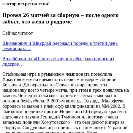
сектор встретил стоя!
Провел 26 матчей за сборную – после одного
забыл, что жена в роддоме
Сейчас читают
Шиманович и Шкурдай одержали победы в третий день
чемпионата…
Волейболисты «Шахтера» крупно обыграли одного из
лидеров…
Стабильная игра в румынском чемпионате позволила
Хомутовскому на время стать первым номером сборной
Беларуси. До перехода в «Стяуа» вратарь провел за
националку всего четыре матча, при этом в трех появляясь на
замену. Четвертый оказался одним из самых знаковых в
истории белфутбола. В 2001-м команда Эдуарда Малофеева
боролась за выход в плей-офф квалификации на ЧМ-2002. В
выездном поединке против Норвегии (1:0) прямую красную
карточку получил Геннадий Тумилович, поэтому с лавки
запасных подняли Хомутовского – это был дебют кипера за
сборную. Следующая игра пришлась на домашку с Украиной
– конкурента за второе место в квартете. Из-за