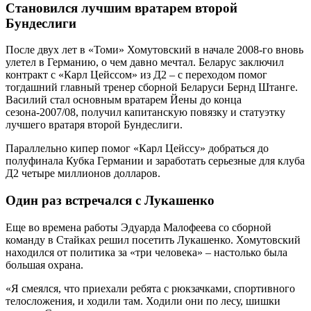
Становился лучшим вратарем второй
Бундеслиги
После двух лет в «Томи» Хомутовский в начале 2008-го вновь
улетел в Германию, о чем давно мечтал. Беларус заключил
контракт с «Карл Цейссом» из Д2 – с переходом помог
тогдашний главный тренер сборной Беларуси Бернд Штанге.
Василий стал основным вратарем Йены до конца
сезона-2007/08, получил капитанскую повязку и статуэтку
лучшего вратаря второй Бундеслиги.
Параллельно кипер помог «Карл Цейссу» добраться до
полуфинала Кубка Германии и заработать серьезные для клуба
Д2 четыре миллионов долларов.
Один раз встречался с Лукашенко
Еще во времена работы Эдуарда Малофеева со сборной
команду в Стайках решил посетить Лукашенко. Хомутовский
находился от политика за «три человека» – настолько была
большая охрана.
«Я смеялся, что приехали ребята с рюкзачками, спортивного
телосложения, и ходили там. Ходили они по лесу, шишки