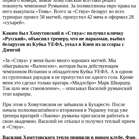
первого номера, зимой Хомутовский все-таки решил
покинуть чемпионат Румынии. За полмиллиона евро права на
него выкупила «Томь». Всего за «Стяуа» беларус во всех
турнирах провел 58 матчей, пропустил 42 мяча и оформил 28
«сухарей».
Каким был Хомутовский в «Стяуа»: получил кличку
«Русский», объяснял тренеру, что не наркоман, выбил
беларусов из Кубка УЕФА, уехал в Киев из-за ссоры с
Дзенгой
«За «Стяуа» у меня было много хороших матчей. Мы
обыгрывали «Валенсию», которая была действующим
чемпионом Испании и обладателем Кубка УЕФА. А в одном
из групповых раундов я не пропустил ни одного гола. Кроме
меня это сделал только вратарь «Мидлсбро» Марк Шварцер.
Так шло мое становление», – описывал Василий румынский
этап карьеры.
При этом о Хомутовском не забывали в Бухаресте. После
начала полномасштабного вторжения в Украину тогда уже
тренера вратарей «Львова» румыны пригласили работать в
свою академию. Василий не отказал и получил теплый прием
в «Стяуа».
Василия Хомутовского тепло приняли в новом клубе. Фан-