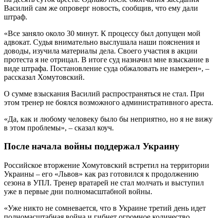
Василий сам же опроверг новость, сообщив, что ему дали
штраф.
«Все заняло около 30 минут. К процессу был допущен мой
адвокат. Судья внимательно выслушала наши пояснения и
доводы, изучила материалы дела. Своего участия в акции
протеста я не отрицал. В итоге суд назначил мне взыскание в
виде штрафа. Постановление суда обжаловать не намерен», –
рассказал Хомутовский.
О сумме взыскания Василий распространяться не стал. При
этом тренер не боялся возможного административного ареста.
«Да, как и любому человеку было бы неприятно, но я не вижу
в этом проблемы», – сказал коуч.
После начала войны поддержал Украину
Российское вторжение Хомутовский встретил на территории
Украины – его «Львов» как раз готовился к продолжению
сезона в УПЛ. Тренер вратарей не стал молчать и выступил
уже в первые дни полномасштабной войны.
«Уже никто не сомневается, что в Украине третий день идет
полномасштабная война и гибнет огромное количество