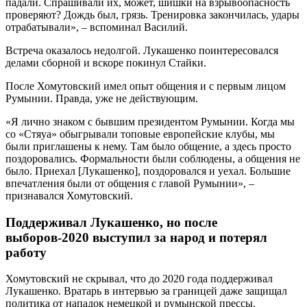
падали. Спрашивали их, может, шишки на взрывоопасность
проверяют? Дождь был, грязь. Тренировка закончилась, удары
отрабатывали», – вспоминал Василий.
Встреча оказалось недолгой. Лукашенко поинтересовался
делами сборной и вскоре покинул Стайки.
После Хомутовский имел опыт общения и с первым лицом
Румынии. Правда, уже не действующим.
«Я лично знаком с бывшим президентом Румынии. Когда мы
со «Стяуа» обыгрывали топовые европейские клубы, мы
были приглашены к нему. Там было общение, а здесь просто
поздоровались. Формальности были соблюдены, а общения не
было. Приехал [Лукашенко], поздоровался и уехал. Большие
впечатления были от общения с главой Румынии», –
признавался Хомутовский.
Поддерживал Лукашенко, но после
выборов-2020 выступил за народ и потерял
работу
Хомутовский не скрывал, что до 2020 года поддерживал
Лукашенко. Вратарь в интервью за границей даже защищал
политика от нападок немецкой и румынской прессы.