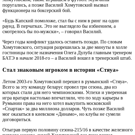
поругались, а позже Василий Хомутовский вызвал
функционера на боксерский бой.
«Будь Капский помоложе, стал бы с ним в ринг на один
раунд. В перчатках. Это не выглядело бы избиением, а
смотрелось бы по-мужски», – говорил Василий.
Через годы конфликт удалось оставить позади. По словам
Хомутовского, ситуация разрешилась за две минуты в холле
гостиницы после назначения Олега Дулуба главным тренером
БАТЭ в начале 2018-го – а Василий вошел в тренерский штаб.
Стал знаковым игроком в истории «Стяуа»
Летом 2003-го Хомутовский перешел в румынский «Стяуа».
Всего за эту команду беларус провел три сезона, два из
которых стали для него чемпионскими. Успехи и уверенная
игра вратаря настолько впечатляли, что по ходу карьеры в
Румынии права на него хотел выкупить московский
«Спартак» за два миллиона долларов. Чуть позже Василий
мог оказаться в киевском «Динамо», но клубы не сумели
договориться.
Отыграв первую половину сезона-215/16 в качестве железного