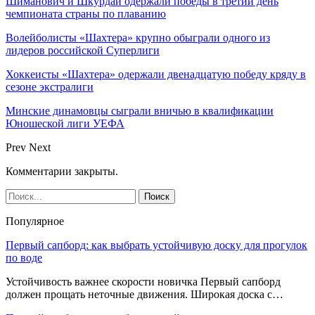
Шиманович и Шкурдай одержали победы в третий день
чемпионата страны по плаванию
Волейболисты «Шахтера» крупно обыграли одного из
лидеров российской Суперлиги
Хоккеисты «Шахтера» одержали двенадцатую победу кряду в
сезоне экстралиги
Минские динамовцы сыграли вничью в квалификации
Юношеской лиги УЕФА
Prev
Next
Комментарии закрыты.
Популярное
Первый сапборд: как выбрать устойчивую доску для прогулок
по воде
Устойчивость важнее скорости новичка Первый сапборд
должен прощать неточные движения. Широкая доска с…