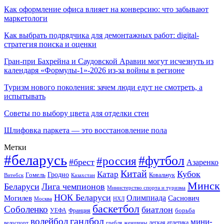
Как оформление офиса влияет на конверсию: что забывают
маркетологи
Как выбрать подрядчика для демонтажных работ: digital-
стратегия поиска и оценки
Гран-при Бахрейна и Саудовской Аравии могут исчезнуть из
календаря «Формулы-1»-2026 из-за войны в регионе
Туризм нового поколения: зачем люди едут не смотреть, а
испытывать
Советы по выбору цвета для отделки стен
Шлифовка паркета — это восстановление пола
Метки
#беларусь
#футбол
#россия
#брест
Азаренко
Китай
Кубок
Катар
Гомель
Гродно
Казахстан
Ковальчук
Витебск
Минск
Беларуси
Лига чемпионов
Министерство спорта и туризма
НОК Беларуси
Олимпиада
Могилев
Саснович
Москва
НХЛ
баскетбол
Соболенко
биатлон
борьба
УЕФА
Франция
гандбол
волейбол
мини-
легкая атлетика
гребля
женщины
велоспорт