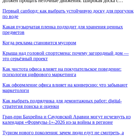
должен прощать неточные движения. Широкая доска с…
Первый сапборд: как выбрать устойчивую доску для прогулок
по воде
Какая пузырчатая пленка подходит для хранения ценных
предметов
Когда реклама становится мусором
Крыша над головой спортсмена: почему загородный дом —
это серьёзный проект
Как чистота офиса влияет на покупательское поведение:
психология цифрового маркетинга
Как оформление офиса влияет на конверсию: что забывают
маркетологи
Как выбрать подрядчика для демонтажных работ: digital-
стратегия поиска и оценки
Гран-при Бахрейна и Саудовской Аравии могут исчезнуть из
календаря «Формулы-1»-2026 из-за войны в регионе
Туризм нового поколения: зачем люди едут не смотреть, а