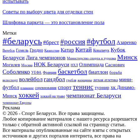
испытывать
Советы по выбору цвета для отделки стен
Шлифовка паркета — это восстановление пола
Метки
#беларусь
#футбол
#россия
#брест
Азаренко
Китай
Кубок
Катар
Гомель
Гродно
Казахстан
Ковальчук
Витебск
Минск
Беларуси
Лига чемпионов
Министерство спорта и туризма
НОК Беларуси
Олимпиада
Могилев
Саснович
Москва
НХЛ
баскетбол
Соболенко
биатлон
борьба
УЕФА
Франция
гандбол
волейбол
мини-
легкая атлетика
гребля
женщины
велоспорт
теннис
спорт
футбол
хк Динамо-
турнир
соревнования
плавание
хоккей
чемпионат Беларуси
Минск
хоккей на траве
чемпионат Европы
Реклама
© 2026 - Спорт Беларуси. Все права защищены.
Любое копирование материалов с нашего ресурса разрешается
только с обратной активной ссылкой на страницу статьи.
Все материалы опубликованные на сайте взяты с открытых
источников и других порталов интернета, все права на