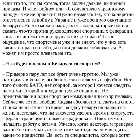
если это то, что ты хотела, тогда молчи дальше, выполняй
приказы. И «Нет войне» или «Я сочувствую украинскому
народу» уже не прокатит. Нужно называть тех, кто конкретно
ответственен за войну в Украине и уже военную оккупацию
Беларуси. Но что можно ожидать от людей, которые боятся
сказать что-то против руководителей спортивных федерации,
когда те систематично нарушают их же права? Такое
ощущение, что спортсмены уже и не знают, что у них есть
какие-то права и свободы и они должны соблюдаться. А,
может, им просто плевать на это.
– Что будет в целом в Беларуси со спортом?
– Примерно пару лет все будет очень грустно. Мы уже
находимся в упадке, особенно если взглянуть на футбол. Нет
того былого БАТЭ, нет сборной, за которой хочется следить,
на матчи которой приходили целые стадионы. Не
представляю ни один спорт без коммуникации со зрителями.
Сейчас же ее нет вообще. Людям абсолютно плевать на спорт.
И пока не наступит то время, когда у беларусов наладится
жизнь настолько, что им захочется уделять время и спорту, эта
сфера в стране будет только деградировать. Плюс нужно
наладить работу с детьми. Ужасно, когда некоторым тренерам
важнее не отступать от советских методичек, чем вводить
какие-то новшества. Да, есть те специалисты, которые хотят