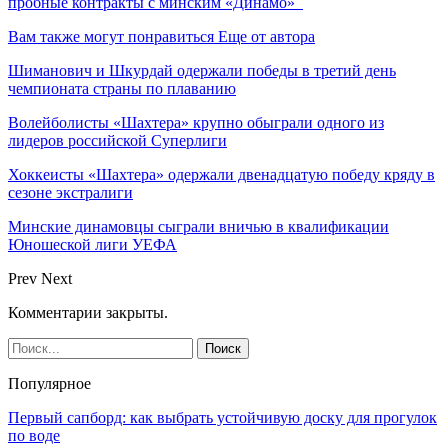
пробные контракты с минским «Динамо»
Вам также могут понравиться
Еще от автора
Шиманович и Шкурдай одержали победы в третий день
чемпионата страны по плаванию
Волейболисты «Шахтера» крупно обыграли одного из
лидеров российской Суперлиги
Хоккеисты «Шахтера» одержали двенадцатую победу кряду в
сезоне экстралиги
Минские динамовцы сыграли вничью в квалификации
Юношеской лиги УЕФА
Prev
Next
Комментарии закрыты.
Популярное
Первый сапборд: как выбрать устойчивую доску для прогулок
по воде