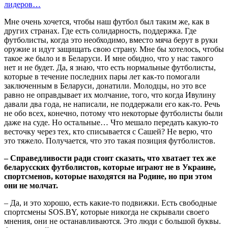
лидеров…
Мне очень хочется, чтобы наш футбол был таким же, как в
других странах. Где есть солидарность, поддержка. Где
футболисты, когда это необходимо, вместо мяча берут в руки
оружие и идут защищать свою страну. Мне бы хотелось, чтобы
такое же было и в Беларуси. И мне обидно, что у нас такого
нет и не будет. Да, я знаю, что есть нормальные футболисты,
которые в течение последних пары лет как-то помогали
заключенным в Беларуси, донатили. Молодцы, но это все
равно не оправдывает их молчание, того, что когда Ивулину
давали два года, не написали, не поддержали его как-то. Речь
не обо всех, конечно, потому что некоторые футболисты были
даже на суде. Но остальные… Что мешало передать какую-то
весточку через тех, кто списывается с Сашей? Не верю, что
это тяжело. Получается, что это такая позиция футболистов.
– Справедливости ради стоит сказать, что хватает тех же
беларусских футболистов, которые играют не в Украине,
спортсменов, которые находятся на Родине, но при этом
они не молчат.
– Да, и это хорошо, есть какие-то подвижки. Есть свободные
спортсмены SOS.BY, которые никогда не скрывали своего
мнения, они не останавливаются. Это люди с большой буквы.