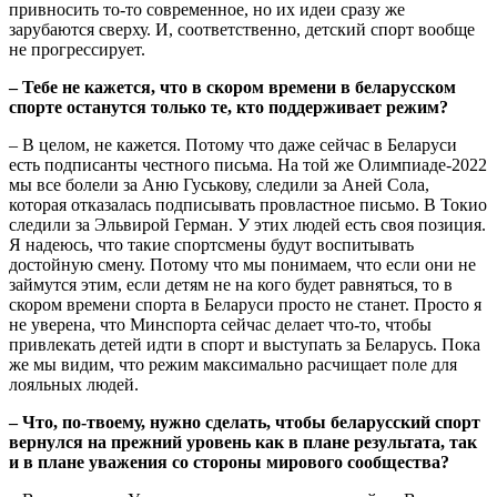
привносить то-то современное, но их идеи сразу же
зарубаются сверху. И, соответственно, детский спорт вообще
не прогрессирует.
– Тебе не кажется, что в скором времени в беларусском
спорте останутся только те, кто поддерживает режим?
– В целом, не кажется. Потому что даже сейчас в Беларуси
есть подписанты честного письма. На той же Олимпиаде-2022
мы все болели за Аню Гуськову, следили за Аней Сола,
которая отказалась подписывать провластное письмо. В Токио
следили за Эльвирой Герман. У этих людей есть своя позиция.
Я надеюсь, что такие спортсмены будут воспитывать
достойную смену. Потому что мы понимаем, что если они не
займутся этим, если детям не на кого будет равняться, то в
скором времени спорта в Беларуси просто не станет. Просто я
не уверена, что Минспорта сейчас делает что-то, чтобы
привлекать детей идти в спорт и выступать за Беларусь. Пока
же мы видим, что режим максимально расчищает поле для
лояльных людей.
– Что, по-твоему, нужно сделать, чтобы беларусский спорт
вернулся на прежний уровень как в плане результата, так
и в плане уважения со стороны мирового сообщества?