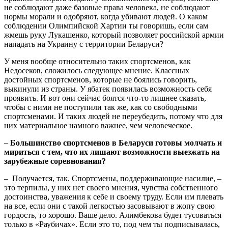
не соблюдают даже базовые права человека, не соблюдают
нормы морали и одобряют, когда убивают людей. О каком
соблюдении Олимпийской Хартии ты говоришь, если сам
жмешь руку Лукашенко, который позволяет российской армии
нападать на Украину с территории Беларуси?
У меня вообще относительно таких спортсменов, как
Недосеков, сложилось следующее мнение. Классных
достойных спортсменов, которые не боялись говорить,
выкинули из страны. У ябатек появилась возможность себя
проявить. И вот они сейчас боятся что-то лишнее сказать,
чтобы с ними не поступили так же, как со свободными
спортсменами. И таких людей не переубедить, потому что для
них материальное намного важнее, чем человеческое.
– Большинство спортсменов в Беларуси готовы молчать и
мириться с тем, что их лишают возможности выезжать на
зарубежные соревнования?
– Получается, так. Спортсмены, поддерживающие насилие, –
это терпилы, у них нет своего мнения, чувства собственного
достоинства, уважения к себе и своему труду. Если им плевать
на все, если они с такой легкостью засовывают в жопу свою
гордость, то хорошо. Ваше дело. Алимбекова будет тусоваться
только в «Раубичах». Если это то, под чем ты подписывалась,