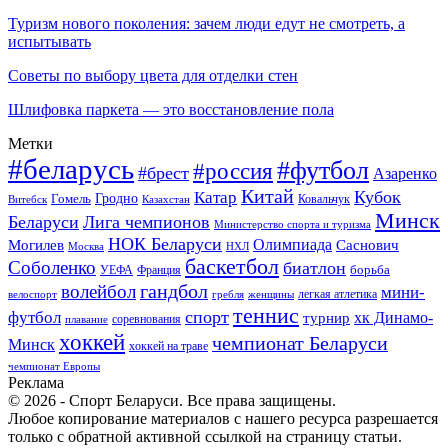
Туризм нового поколения: зачем люди едут не смотреть, а
испытывать
Советы по выбору цвета для отделки стен
Шлифовка паркета — это восстановление пола
Метки
#беларусь
#футбол
#россия
#брест
Азаренко
Китай
Кубок
Катар
Гомель
Гродно
Казахстан
Ковальчук
Витебск
Минск
Беларуси
Лига чемпионов
Министерство спорта и туризма
НОК Беларуси
Олимпиада
Могилев
Саснович
Москва
НХЛ
баскетбол
Соболенко
биатлон
борьба
УЕФА
Франция
гандбол
волейбол
мини-
легкая атлетика
гребля
женщины
велоспорт
теннис
спорт
футбол
хк Динамо-
турнир
соревнования
плавание
хоккей
чемпионат Беларуси
Минск
хоккей на траве
чемпионат Европы
Реклама
© 2026 - Спорт Беларуси. Все права защищены.
Любое копирование материалов с нашего ресурса разрешается
только с обратной активной ссылкой на страницу статьи.