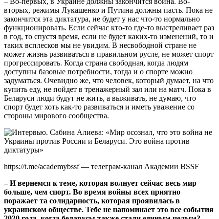
– Во-первых, в Украине должны закончится война. Во-
вторых, режимы Лукашенко и Путина должны пасть. Пока не
закончится эта диктатура, не будет у нас что-то нормально
функционировать. Если сейчас кто-то где-то выстреливает раз
в год, то спустя время, если не будет каких-то изменений, то и
таких всплесков мы не увидим. В несвободной стране не
может жизнь развиваться в правильном русле, не может спорт
прогрессировать. Когда страна свободная, когда людям
доступны базовые потребности, тогда и о спорте можно
задуматься. Очевидно же, что человек, который думает, на что
купить еду, не пойдет в тренажерный зал или на матч. Пока в
Беларуси люди будут не жить, а выживать, не думаю, что
спорт будет хоть как-то развиваться и иметь уважение со
стороны мирового сообщества.
https://t.me/academybssf — телеграм-канал Академии BSSF
– И вернемся к теме, которая волнует сейчас весь мир
больше, чем спорт. Во время войны всех приятно
поражает та солидарность, которая проявилась в
украинском обществе. Тебе не напоминает это все события
2020 года, когда беларусы также стали единым целым?