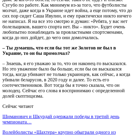
Сугубо по работе. Как минимум из-за того, что футболисты
молчат, даже когда в Украине идет война, а еще потому, что до
сих пор сидит Саша Ивулин, и ему практически никто ничего
не написал. Я на все это смотрю и думаю: «Ребята, у вас нет
болельщиков, вашего спорта нет. Вы – никто». Будет очень
любопытно понаблюдать за провластными спортсменами,
когда до них дойдет, до чего они домолчались.
– Ты думаешь, что если бы тот же Золотов не был в
Украине, то он бы промолчал?
– Знаешь, я его уважаю за то, что он наконец-то высказался.
Но это уважение было бы больше, если бы он высказался
тогда, когда убивают не только украинцев, как сейчас, а когда
убивали беларусов, в 2020 году и далее. То есть его
соотечественников. Вот тогда бы я точно сказала, что он
молодец. Сейчас его слова я воспринимаю с определенной
долей скептицизма.
Сейчас читают
Шиманович и Шкурдай одержали победы в третий день
чемпионата…
Волейболисты «Шахтера» крупно обыграли одного из