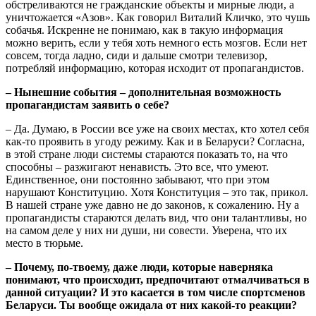
обстреливаются не гражданские объекты и мирные люди, а
уничтожается «Азов». Как говорил Виталий Кличко, это чушь
собачья. Искренне не понимаю, как в такую информация
можно верить, если у тебя хоть немного есть мозгов. Если нет
совсем, тогда ладно, сиди и дальше смотри телевизор,
потребляй информацию, которая исходит от пропагандистов.
– Нынешние события – дополнительная возможность
пропагандистам заявить о себе?
– Да. Думаю, в России все уже на своих местах, кто хотел себя
как-то проявить в угоду режиму. Как и в Беларуси? Согласна,
в этой стране люди системы стараются показать то, на что
способны – разжигают ненависть. Это все, что умеют.
Единственное, они постоянно забывают, что при этом
нарушают Конституцию. Хотя Конституция – это так, прикол.
В нашей стране уже давно не до законов, к сожалению. Ну а
пропагандисты стараются делать вид, что они талантливы, но
на самом деле у них ни души, ни совести. Уверена, что их
место в тюрьме.
– Почему, по-твоему, даже люди, которые наверняка
понимают, что происходит, предпочитают отмалчиваться в
данной ситуации? И это касается в том числе спортсменов
Беларуси. Ты вообще ожидала от них какой-то реакции?