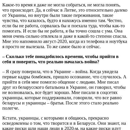
Какое-то время я даже не могла собраться, не могла понять,
что происходит. Да, я сейчас в Литве, это относительно далеко
от Украины, но внутри были такие переживания, такие
чувства, что казалось, будто я нахожусь именно там. Честно,
если бы не работа, сорвалась бы и поехала туда, чтобы как-то
помогать. И если бы не работа, я бы точно сошла с ума. Она
меня очень сильно отвлекла и даже в какой-то степени спасла.
Мне это напомнило август-2020, когда из телефона и ноутбука
я просто не вылезала. То же самое было и сейчас.
– Сколько тебе понадобилось времени, чтобы прийти в
себя и поверить, что реально началась война?
– Я сразу поверила, что в Украине – война. Когда увидела
первые кадры бомбежек, пришло осознание, что случилось. А
прийти в себя мне помогло общение с людьми. Мне писал
друг из беларусского батальона в Украине, он говорил, чтобы
не волновалась, все будет хорошо. Мне писали в соцсетях
украинцы, которые поддерживали, говорили, что все равно
беларусы и украинцы – братья. После этого стало реально
полегче.
Кстати, украинцы, с которыми я общаюсь, прекрасно
осведомлены о том, что творится и в Беларуси. Они знают, на
какие риски шли наши люди в 2020-м, на какие риски идут