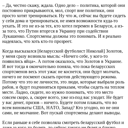
– Да, честно скажу, ждала. Одно дело – политика, которой они
постоянно прикрываются, мол, спорт вне политики, они
просто хотят тренироваться. Ну что ж, сейчас вы будете сидеть
у себя дома и тренироваться, не имея возможности куда-то
уехать. И это не из-за тех, кто хотел перемен в Беларуси, а из-
за того, что Путин вторгся в Украину при содействии
Лукашенко. Спортсмены должны это понимать. И я реально
надеялась, что хоть кто-то прозреет.
Когда высказался [беларусский футболист Николай] Золотов,
у меня сразу возникла мысль: «Ничего себе, у кого-то
появились яйца». А потом оказалось, что Золотов в Украине.
И вот тогда я окончательно поняла, что пока беларусских
спортсменов весь этот ужас не коснется, они будут молчать,
ничего не посмеют сказать против действующего режима.
Потому что это не личности, это люди, которые выбрали роль
рабов, и будут подчиняться приказам, чтобы сидеть на теплом
месте. Ладно, сидите, но нужно понимать, что это место
совсем скоро, а, скорее всего, уже из-под вас уходит. Не будет
у вас денег, призов – ничего. Будете потом плакать, что во
всем виноваты США, НАТО, Запад? Кто угодно, но не они
сами, не молчание. Вот пускай спортсмены делают выводы.
Если раньше я себе позволяла смотреть беларусский футбол и
даже за кого-то болеть, то сейчас такого не будет и близко.