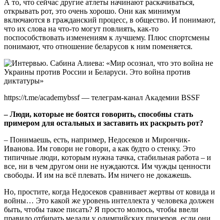
А то, что сейчас другие атлеты начинают раскачиваться,
открывать рот, это очень хорошо. Они как минимум
включаются в гражданский процесс, в общество. И понимают,
что их слова на что-то могут повлиять, как-то
поспособствовать изменениям к лучшему. Плюс спортсмены
понимают, что отношение беларусов к ним поменяется.
https://t.me/academybssf — телеграм-канал Академии BSSF
– Люди, которые не боятся говорить, способны стать
примером для остальных и заставить их раскрыть рот?
– Понимаешь, есть, например, Недосеков и Мирончик-
Иванова. Им говори не говори, а как будто о стенку. Это
типичные люди, которым нужна тачка, стабильная работа – и
все, ни в чем другом они не нуждаются. Им чужды ценности
свободы. И им на всё плевать. Им ничего не докажешь.
Но, простите, когда Недосеков сравнивает жертвы от ковида и
войны… Это какой же уровень интеллекта у человека должен
быть, чтобы такое писать? Я просто молюсь, чтобы ввели
правило отбирать медали у олимпийских призеров, если они