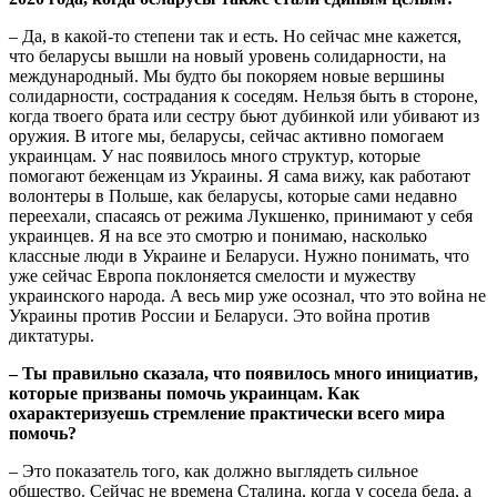
– Да, в какой-то степени так и есть. Но сейчас мне кажется,
что беларусы вышли на новый уровень солидарности, на
международный. Мы будто бы покоряем новые вершины
солидарности, сострадания к соседям. Нельзя быть в стороне,
когда твоего брата или сестру бьют дубинкой или убивают из
оружия. В итоге мы, беларусы, сейчас активно помогаем
украинцам. У нас появилось много структур, которые
помогают беженцам из Украины. Я сама вижу, как работают
волонтеры в Польше, как беларусы, которые сами недавно
переехали, спасаясь от режима Лукшенко, принимают у себя
украинцев. Я на все это смотрю и понимаю, насколько
классные люди в Украине и Беларуси. Нужно понимать, что
уже сейчас Европа поклоняется смелости и мужеству
украинского народа. А весь мир уже осознал, что это война не
Украины против России и Беларуси. Это война против
диктатуры.
– Ты правильно сказала, что появилось много инициатив,
которые призваны помочь украинцам. Как
охарактеризуешь стремление практически всего мира
помочь?
– Это показатель того, как должно выглядеть сильное
общество. Сейчас не времена Сталина, когда у соседа беда, а