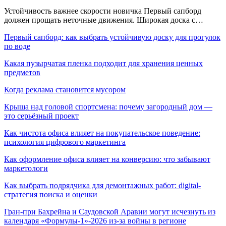
Устойчивость важнее скорости новичка Первый сапборд
должен прощать неточные движения. Широкая доска с…
Первый сапборд: как выбрать устойчивую доску для прогулок
по воде
Какая пузырчатая пленка подходит для хранения ценных
предметов
Когда реклама становится мусором
Крыша над головой спортсмена: почему загородный дом —
это серьёзный проект
Как чистота офиса влияет на покупательское поведение:
психология цифрового маркетинга
Как оформление офиса влияет на конверсию: что забывают
маркетологи
Как выбрать подрядчика для демонтажных работ: digital-
стратегия поиска и оценки
Гран-при Бахрейна и Саудовской Аравии могут исчезнуть из
календаря «Формулы-1»-2026 из-за войны в регионе