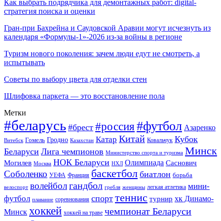
Как выбрать подрядчика для демонтажных работ: digital-
стратегия поиска и оценки
Гран-при Бахрейна и Саудовской Аравии могут исчезнуть из
календаря «Формулы-1»-2026 из-за войны в регионе
Туризм нового поколения: зачем люди едут не смотреть, а
испытывать
Советы по выбору цвета для отделки стен
Шлифовка паркета — это восстановление пола
Метки
#беларусь
#футбол
#россия
#брест
Азаренко
Китай
Кубок
Катар
Гомель
Гродно
Казахстан
Ковальчук
Витебск
Минск
Беларуси
Лига чемпионов
Министерство спорта и туризма
НОК Беларуси
Олимпиада
Могилев
Саснович
Москва
НХЛ
баскетбол
Соболенко
биатлон
борьба
УЕФА
Франция
гандбол
волейбол
мини-
легкая атлетика
гребля
женщины
велоспорт
теннис
спорт
футбол
хк Динамо-
турнир
соревнования
плавание
хоккей
чемпионат Беларуси
Минск
хоккей на траве