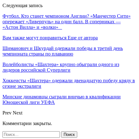
Следующая запись
Футбол. Кто станет чемпионом Англии? «Манчестер Сити»
опережает «Ливерпуль» на один балл. В соперниках —
«Астон Вилла» и «волки»
Вам также могут понравиться
Еще от автора
Шиманович и Шкурдай одержали победы в третий день
чемпионата страны по плаванию
Волейболисты «Шахтера» крупно обыграли одного из
лидеров российской Суперлиги
Хоккеисты «Шахтера» одержали двенадцатую победу кряду в
сезоне экстралиги
Минские динамовцы сыграли вничью в квалификации
Юношеской лиги УЕФА
Prev
Next
Комментарии закрыты.