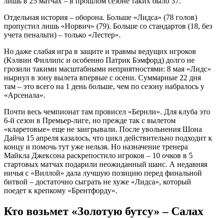
лишь в 25 матчах – в прошлом сезоне таких было 37.
Отдельная история – оборона. Больше «Лидса» (78 голов)
пропустил лишь «Норвич» (79). Больше со стандартов (18, без
учета пенальти) – только «Лестер».
Но даже слабая игра в защите и травмы ведущих игроков
(Кэлвин Филлипс и особенно Патрик Бэмфорд) долго не
грозили такими масштабными неприятностями: 8 мая «Лидс»
нырнул в зону вылета впервые с осени. Суммарные 22 дня
там – это всего на 1 день больше, чем по сезону набралось у
«Арсенала».
Почти весь чемпионат там провисел «Бернли». Для клуба это
6-й сезон в Премьер-лиге, но прежде так с вылетом
«кларетовые» еще не заигрывали. После увольнения Шона
Дайча 15 апреля казалось, что цикл действительно подходит к
концу и помочь тут уже нельзя. Но назначение тренера
Майкла Джексона раскрепостило игроков – 10 очков в 5
стартовых матчах подарили неожиданный шанс. А недавняя
ничья с «Виллой» дала лучшую позицию перед финальной
битвой – достаточно сыграть не хуже «Лидса», который
поедет к крепкому «Брентфорду».
Кто возьмет «Золотую бутсу» – Салах