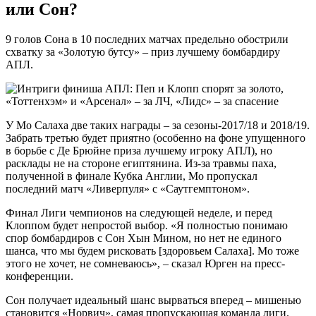
или Сон?
9 голов Сона в 10 последних матчах предельно обострили
схватку за «Золотую бутсу» – приз лучшему бомбардиру
АПЛ.
У Мо Салаха две таких награды – за сезоны-2017/18 и 2018/19.
Забрать третью будет приятно (особенно на фоне упущенного
в борьбе с Де Брюйне приза лучшему игроку АПЛ), но
расклады не на стороне египтянина. Из-за травмы паха,
полученной в финале Кубка Англии, Мо пропускал
последний матч «Ливерпуля» с «Саутгемптоном».
Финал Лиги чемпионов на следующей неделе, и перед
Клоппом будет непростой выбор. «Я полностью понимаю
спор бомбардиров с Сон Хын Мином, но нет не единого
шанса, что мы будем рисковать [здоровьем Салаха]. Мо тоже
этого не хочет, не сомневаюсь», – сказал Юрген на пресс-
конференции.
Сон получает идеальный шанс вырваться вперед – мишенью
становится «Норвич», самая пропускающая команда лиги.