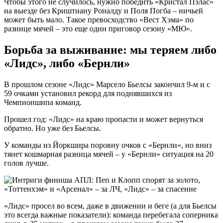
Чтобы этого не случилось, нужно победить «Кристал Пэлас»
на выезде без Криштиану Роналду и Поля Погба – ничьей
может быть мало. Такое превосходство «Вест Хэма» по
разнице мячей – это еще один приговор сезону «МЮ».
Борьба за выживание: мы теряем либо
«Лидс», либо «Бернли»
В прошлом сезоне «Лидс» Марсело Бьелсы закончил 9-м и с
59 очками установил рекорд для поднявшихся из
Чемпионшипа команд.
Прошел год: «Лидс» на краю пропасти и может вернуться
обратно. Но уже без Бьелсы.
У команды из Йоркшира поровну очков с «Бернли», но вниз
тянет кошмарная разница мячей – у «Бернли» ситуация на 20
голов лучше.
«Лидс» просел во всем, даже в движении и беге (а для Бьелсы
это всегда важные показатели): команда перебегала соперника