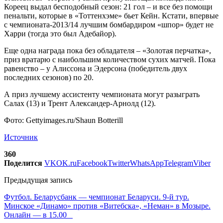
Кореец выдал бесподобный сезон: 21 гол – и все без помощи
пенальти, которые в «Тоттенхэме» бьет Кейн. Кстати, впервые
с чемпионата-2013/14 лучшим бомбардиром «шпор» будет не
Харри (тогда это был Адебайор).
Еще одна награда пока без обладателя – «Золотая перчатка»,
приз вратарю с наибольшим количеством сухих матчей. Пока
равенство – у Алиссона и Эдерсона (победитель двух
последних сезонов) по 20.
А приз лучшему ассистенту чемпионата могут разыграть
Салах (13) и Трент Александер-Арнолд (12).
Фото: Gettyimages.ru/Shaun Botterill
Источник
360
Поделится
VK
OK.ru
Facebook
Twitter
WhatsApp
Telegram
Viber
Предыдущая запись
Футбол. Беларусбанк — чемпионат Беларуси. 9-й тур.
Минское «Динамо» против «Витебска», «Неман» в Мозыре.
Онлайн — в 15.00