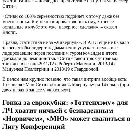
«Астон Вилла» – последнее препятствие на пути «Манчестер
Сити».
«Стиви со 100% серьезностью подойдет к этому даже без
моего звонка. Я и не планировал звонить ему, хотя все
остальные в клубе это уже, наверное, сделали», – сказал
Клопп.
Правда, статистика не за «Ливерпуль». В АПЛ еще не бывало
такого, чтобы лидер так драматично упускал титул – все
лидировавшие перед последним туром команды в итоге
доезжали до чемпионства. «Сити» такой трюк устраивал
трижды: в сезоне-2011/12 с Роберто Манчини, 2013/14 с
Мануэлем Пеллегрини и 2018/19 с Гвардиолой.
В целом нам крупно повезло, что такая интрига вообще есть:
15 января «Ман Сити» обгонял «Ливерпуль» на 14 очков (при
двух играх в запасе у «красных»).
Гонка за еврокубки: «Тоттенхэму» для
ЛЧ хватит ничьей с безнадежным
«Норвичем», «МЮ» может свалиться в
Лигу Конференций