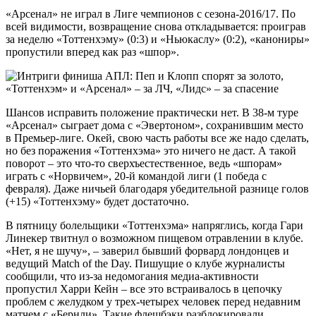
«Арсенал» не играл в Лиге чемпионов с сезона-2016/17. По
всей видимости, возвращение снова откладывается: проиграв
за неделю «Тоттенхэму» (0:3) и «Ньюкаслу» (0:2), «канониры»
пропустили вперед как раз «шпор».
Шансов исправить положение практически нет. В 38-м туре
«Арсенал» сыграет дома с «Эвертоном», сохранившим место
в Премьер-лиге. Окей, свою часть работы все же надо сделать,
но без поражения «Тоттенхэма» это ничего не даст. А такой
поворот – это что-то сверхъестественное, ведь «шпорам»
играть с «Норвичем», 20-й командой лиги (1 победа с
февраля). Даже ничьей благодаря убедительной разнице голов
(+15) «Тоттенхэму» будет достаточно.
В пятницу болельщики «Тоттенхэма» напряглись, когда Гари
Линекер твитнул о возможном пищевом отравлении в клубе.
«Нет, я не шучу», – заверил бывший форвард лондонцев и
ведущий Match of the Day. Пишущие о клубе журналисты
сообщили, что из-за недомогания медиа-активности
пропустил Харри Кейн – все это встраивалось в цепочку
проблем с желудком у трех-четырех человек перед недавним
матчем с «Бернли». Такие флешбэки разблокировали