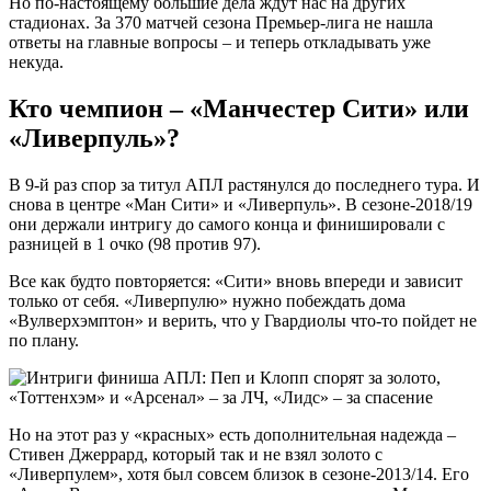
Но по-настоящему большие дела ждут нас на других
стадионах. За 370 матчей сезона Премьер-лига не нашла
ответы на главные вопросы – и теперь откладывать уже
некуда.
Кто чемпион – «Манчестер Сити» или
«Ливерпуль»?
В 9-й раз спор за титул АПЛ растянулся до последнего тура. И
снова в центре «Ман Сити» и «Ливерпуль». В сезоне-2018/19
они держали интригу до самого конца и финишировали с
разницей в 1 очко (98 против 97).
Все как будто повторяется: «Сити» вновь впереди и зависит
только от себя. «Ливерпулю» нужно побеждать дома
«Вулверхэмптон» и верить, что у Гвардиолы что-то пойдет не
по плану.
Но на этот раз у «красных» есть дополнительная надежда –
Стивен Джеррард, который так и не взял золото с
«Ливерпулем», хотя был совсем близок в сезоне-2013/14. Его