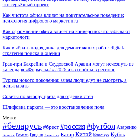
это серьёзный проект
Как чистота офиса влияет на покупательское поведение:
психология цифрового маркетинга
Как оформление офиса влияет на конверсию: что забывают
маркетологи
Как выбрать подрядчика для демонтажных работ: digital-
стратегия поиска и оценки
Гран-при Бахрейна и Саудовской Аравии могут исчезнуть из
календаря «Формулы-1»-2026 из-за войны в регионе
Туризм нового поколения: зачем люди едут не смотреть, а
испытывать
Советы по выбору цвета для отделки стен
Шлифовка паркета — это восстановление пола
Метки
#беларусь
#футбол
#россия
#брест
Азаренко
Китай
Кубок
Катар
Гомель
Гродно
Казахстан
Ковальчук
Витебск