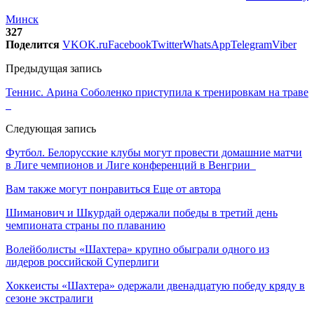
Минск
327
Поделится
VK
OK.ru
Facebook
Twitter
WhatsApp
Telegram
Viber
Предыдущая запись
Теннис. Арина Соболенко приступила к тренировкам на траве
Следующая запись
Футбол. Белорусские клубы могут провести домашние матчи
в Лиге чемпионов и Лиге конференций в Венгрии
Вам также могут понравиться
Еще от автора
Шиманович и Шкурдай одержали победы в третий день
чемпионата страны по плаванию
Волейболисты «Шахтера» крупно обыграли одного из
лидеров российской Суперлиги
Хоккеисты «Шахтера» одержали двенадцатую победу кряду в
сезоне экстралиги