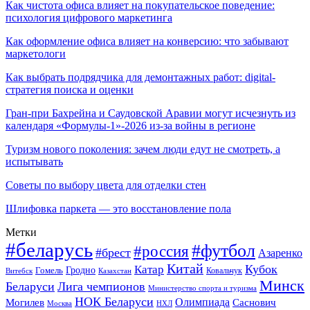
Как чистота офиса влияет на покупательское поведение:
психология цифрового маркетинга
Как оформление офиса влияет на конверсию: что забывают
маркетологи
Как выбрать подрядчика для демонтажных работ: digital-
стратегия поиска и оценки
Гран-при Бахрейна и Саудовской Аравии могут исчезнуть из
календаря «Формулы-1»-2026 из-за войны в регионе
Туризм нового поколения: зачем люди едут не смотреть, а
испытывать
Советы по выбору цвета для отделки стен
Шлифовка паркета — это восстановление пола
Метки
#беларусь
#футбол
#россия
#брест
Азаренко
Китай
Кубок
Катар
Гомель
Гродно
Казахстан
Ковальчук
Витебск
Минск
Беларуси
Лига чемпионов
Министерство спорта и туризма
НОК Беларуси
Олимпиада
Могилев
Саснович
Москва
НХЛ