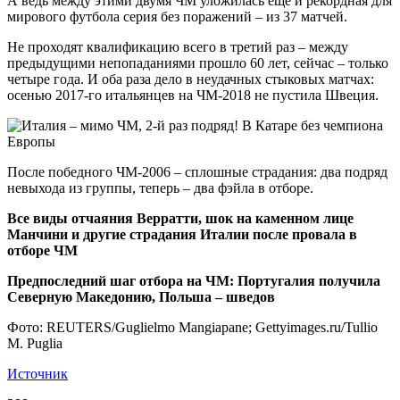
А ведь между этими двумя ЧМ уложилась еще и рекордная для
мирового футбола серия без поражений – из 37 матчей.
Не проходят квалификацию всего в третий раз – между
предыдущими непопаданиями прошло 60 лет, сейчас – только
четыре года. И оба раза дело в неудачных стыковых матчах:
осенью 2017-го итальянцев на ЧМ-2018 не пустила Швеция.
После победного ЧМ-2006 – сплошные страдания: два подряд
невыхода из группы, теперь – два фэйла в отборе.
Все виды отчаяния Верратти, шок на каменном лице
Манчини и другие страдания Италии после провала в
отборе ЧМ
Предпоследний шаг отбора на ЧМ: Португалия получила
Северную Македонию, Польша – шведов
Фото: REUTERS/Guglielmo Mangiapane; Gettyimages.ru/Tullio
M. Puglia
Источник