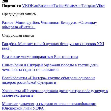
288
Поделится
VK
OK.ru
Facebook
Twitter
WhatsApp
Telegram
Viber
Предыдущая запись
Разное. Мини-футбол. Чемпионат Беларуси. «Столица»
обыграла «Витэн»
Следующая запись
Гандбол. Мнение: топ-10 лучших белорусских игроков XXI
века
Вам также могут понравиться
Еще от автора
Шиманович и Шкурдай одержали победы в третий день
чемпионата страны по плаванию
Волейболисты «Шахтера» крупно обыграли одного из
лидеров российской Суперлиги
Хоккеисты «Шахтера» одержали двенадцатую победу кряду в
сезоне экстралиги
Минские динамовцы сыграли вничью в квалификации
Юношеской лиги УЕФА