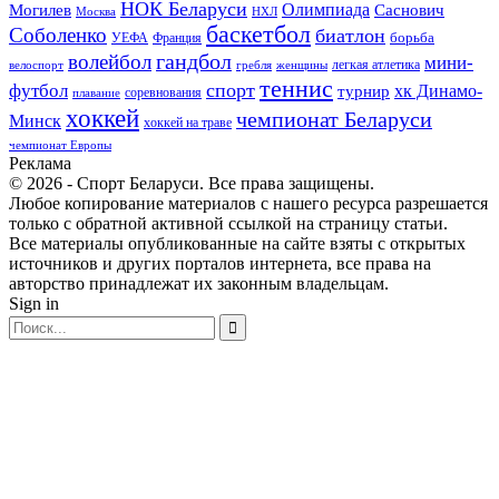
НОК Беларуси
Олимпиада
Могилев
Саснович
Москва
НХЛ
баскетбол
Соболенко
биатлон
борьба
УЕФА
Франция
гандбол
волейбол
мини-
легкая атлетика
гребля
женщины
велоспорт
теннис
спорт
футбол
хк Динамо-
турнир
соревнования
плавание
хоккей
чемпионат Беларуси
Минск
хоккей на траве
чемпионат Европы
Реклама
© 2026 - Спорт Беларуси. Все права защищены.
Любое копирование материалов с нашего ресурса разрешается
только с обратной активной ссылкой на страницу статьи.
Все материалы опубликованные на сайте взяты с открытых
источников и других порталов интернета, все права на
авторство принадлежат их законным владельцам.
Sign in