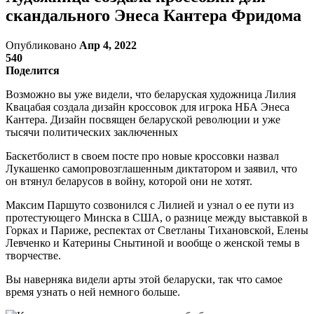
скандального Энеса Кантера Фридома
Опубликовано
Апр 4, 2022
540
Поделится
Возможно вы уже видели, что беларуская художница Лилия
Квацабая создала дизайн кроссовок для игрока НБА Энеса
Кантера. Дизайн посвящен беларуской революции и уже
тысячи политических заключенных
Баскетболист в своем посте про новые кроссовки назвал
Лукашенко самопровозглашенным диктатором и заявил, что
он втянул беларусов в войну, которой они не хотят.
Максим Паршуто созвонился с Лилией и узнал о ее пути из
протестующего Минска в США, о разнице между выставкой в
Горках и Париже, респектах от Светланы Тихановской, Елены
Левченко и Катерины Снытиной и вообще о женской темы в
творчестве.
Вы наверняка видели арты этой беларуски, так что самое
время узнать о ней немного больше.