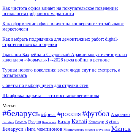
Как чистота офиса влияет на покупательское поведение:
психология цифрового маркетинга
Как оформление офиса влияет на конверсию: что забывают
маркетологи
Как выбрать подрядчика для демонтажных работ: digital-
стратегия поиска и оценки
Гран-при Бахрейна и Саудовской Аравии могут исчезнуть из
календаря «Формулы-1»-2026 из-за войны в регионе
Туризм нового поколения: зачем люди едут не смотреть, а
испытывать
Советы по выбору цвета для отделки стен
Шлифовка паркета — это восстановление пола
Метки
#беларусь
#футбол
#россия
#брест
Азаренко
Китай
Кубок
Катар
Гомель
Гродно
Казахстан
Ковальчук
Витебск
Минск
Беларуси
Лига чемпионов
Министерство спорта и туризма