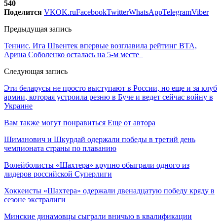
540
Поделится
VK
OK.ru
Facebook
Twitter
WhatsApp
Telegram
Viber
Предыдущая запись
Теннис. Ига Швентек впервые возглавила рейтинг ВТА,
Арина Соболенко осталась на 5-м месте
Следующая запись
Эти беларусы не просто выступают в России, но еще и за клуб
армии, которая устроила резню в Буче и ведет сейчас войну в
Украине
Вам также могут понравиться
Еще от автора
Шиманович и Шкурдай одержали победы в третий день
чемпионата страны по плаванию
Волейболисты «Шахтера» крупно обыграли одного из
лидеров российской Суперлиги
Хоккеисты «Шахтера» одержали двенадцатую победу кряду в
сезоне экстралиги
Минские динамовцы сыграли вничью в квалификации