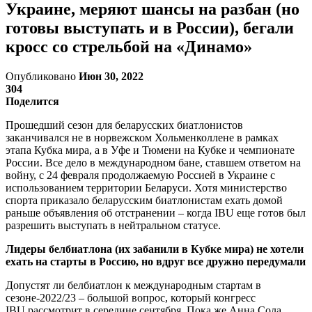
Украине, меряют шансы на разбан (но
готовы выступать и в России), бегали
кросс со стрельбой на «Динамо»
Опубликовано
Июн 30, 2022
304
Поделится
Прошедший сезон для беларусских биатлонистов
заканчивался не в норвежском Хольменколлене в рамках
этапа Кубка мира, а в Уфе и Тюмени на Кубке и чемпионате
России. Все дело в международном бане, ставшем ответом на
войну, с 24 февраля продолжаемую Россией в Украине с
использованием территории Беларуси. Хотя министерство
спорта приказало беларусским биатлонистам ехать домой
раньше объявления об отстранении – когда IBU еще готов был
разрешить выступать в нейтральном статусе.
Лидеры белбиатлона (их забанили в Кубке мира) не хотели
ехать на старты в Россию, но вдруг все дружно передумали
Допустят ли белбиатлон к международным стартам в
сезоне-2022/23 – большой вопрос, который конгресс
IBU рассмотрит в середине сентября. Пока же Анна Сола,