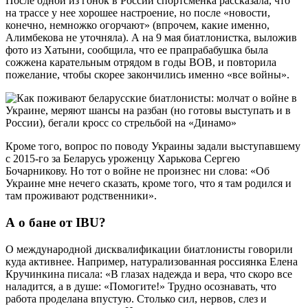
После одной из гонок в России спортсменка рассказала, что
на трассе у нее хорошее настроение, но после «новости,
конечно, немножко огорчают» (впрочем, какие именно,
Алимбекова не уточняла). А на 9 мая биатлонистка, выложив
фото из Хатыни, сообщила, что ее прапрабабушка была
сожжена карательным отрядом в годы ВОВ, и повторила
пожелание, чтобы скорее закончились именно «все войны».
Кроме того, вопрос по поводу Украины задали выступавшему
с 2015-го за Беларусь уроженцу Харькова Сергею
Бочарникову. Но тот о войне не произнес ни слова: «Об
Украине мне нечего сказать, кроме того, что я там родился и
там проживают родственники».
А о бане от IBU?
О международной дисквалификации биатлонисты говорили
куда активнее. Например, натурализованная россиянка Елена
Кручинкина писала: «В глазах надежда и вера, что скоро все
наладится, а в душе: «Помогите!» Трудно осознавать, что
работа проделана впустую. Столько сил, нервов, слез и