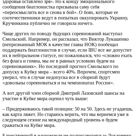
здоровья оставлено зря». Но к концу эмоционального
сообщения биатлонистка призывала саму себя
«переосмыслить все и снова в бой». О боях, которые ее
соотечественники ведут в попытках оккупировать Украину,
Кручинкина публично не говорила ничего.
Чаще других по поводу будущих соревнований выступал
Смольский. Например, он рассказал, что Виктор Лукашенко
(непризнанный МОК в качестве главы НОК) пообещал
поддержать биатлонистов в случае, если IBU все же допустит
их в нейтральном статусе, но пожаловался, что «сложно ехать
без флага и гимна, мы не в равных условиях будем на
соревнованиях». Но последний прогноз Смольского по
допуску к Кубку мира – всего 40%. Впрочем, спортсмен
уверил, что в случае недопуска все в сборной будут
«довольны соревноваться и на чемпионатах России».
А вот другой член сборной Дмитрий Лазовский шансы на
участие в Кубке мира оценил чуть выше:
– Придерживаюсь такой позиции: 50 на 50. Здесь не угадаешь,
как карта ляжет. Но стараюсь верить, что мы вернемся уже в
следующем сезоне на международный уровень и будем
сражаться на Кубке мира.
Единственной в нацкоманде не подписавшаяся за Лукашенко