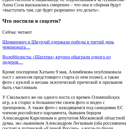
Анна Сола высказалась смиренно – что она и сборная будут
«выступать там, где будет разрешено это делать».
Что постили в соцсети?
Сейчас читают
Шиманович и Шкурдай одержали победы в третий день
чемпионата…
Волейболисты «Шахтера» крупно обыграли одного из
лидеров…
Кроме посещения Хатыни 9 мая, Алимбекова опубликовала
пост с анонсом предстоящего старта (о нем позже), а также
фото с куклой и весьма экзотической прической и призывом
быть счастливым.
У Смольского же ни одного поста со времен Олимпийских
игр, а в сторис в большинстве своем фото и видео с
тренировок. А также фото с находящимся под санкциями ЕС
членом российского парламента, бывшим борцом
Александром Карелиным и депутатом Московской областной
думы, экс-лыжником Александром Легковым (оба россиянина
состоят в путинской «Единой России», а когда-то брали