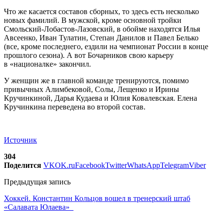
Что же касается составов сборных, то здесь есть несколько
новых фамилий. В мужской, кроме основной тройки
Смольский-Лобастов-Лазовский, в обойме находятся Илья
Авсеенко, Иван Тулатин, Степан Данилов и Павел Белько
(все, кроме последнего, ездили на чемпионат России в конце
прошлого сезона). А вот Бочарников свою карьеру
в «националке» закончил.
У женщин же в главной команде тренируются, помимо
привычных Алимбековой, Солы, Лещенко и Ирины
Кручинкиной, Дарья Кудаева и Юлия Ковалевская. Елена
Кручинкина переведена во второй состав.
Источник
304
Поделится
VK
OK.ru
Facebook
Twitter
WhatsApp
Telegram
Viber
Предыдущая запись
Хоккей. Константин Кольцов вошел в тренерский штаб
«Салавата Юлаева»