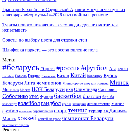
Гран-при Бахрейна и Саудовской Аравии могут исчезнуть из
календаря «Формулы-1»-2026 из-за войны в регионе
Туризм нового поколения: зачем люди едут не смотреть, а
испытывать
Советы по выбору цвета для отделки стен
Шлифовка паркета — это восстановление пола
Метки
#беларусь
#футбол
#россия
#брест
Азаренко
Китай
Кубок
Катар
Гомель
Гродно
Казахстан
Ковальчук
Витебск
Минск
Беларуси
Лига чемпионов
Министерство спорта и туризма
НОК Беларуси
Олимпиада
Могилев
Саснович
Москва
НХЛ
баскетбол
Соболенко
биатлон
борьба
УЕФА
Франция
гандбол
волейбол
мини-
легкая атлетика
гребля
женщины
велоспорт
теннис
спорт
футбол
хк Динамо-
турнир
соревнования
плавание
хоккей
чемпионат Беларуси
Минск
хоккей на траве
чемпионат Европы
Реклама