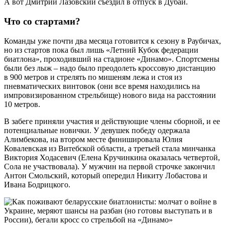
А вот Дмитрий Лазовский съездил в отпуск в Дубай.
Что со стартами?
Команды уже почти два месяца готовится к сезону в Раубичах,
но из стартов пока был лишь «Летний Кубок федерации
биатлона», проходивший на стадионе «Динамо». Спортсмены
были без лыж – надо было преодолеть кроссовую дистанцию
в 900 метров и стрелять по мишеням лежа и стоя из
пневматических винтовок (они все время находились на
импровизированном стрельбище) нового вида на расстоянии
10 метров.
В забеге приняли участия и действующие члены сборной, и ее
потенциальные новички. У девушек победу одержала
Алимбекова, на втором месте финишировала Юлия
Ковалевская из Витебской области, а третьей стала минчанка
Виктория Ходасевич (Елена Кручинкина оказалась четвертой,
Сола не участвовала). У мужчин на первой строчке закончил
Антон Смольский, который опередил Никиту Лобастова и
Ивана Бодрицкого.