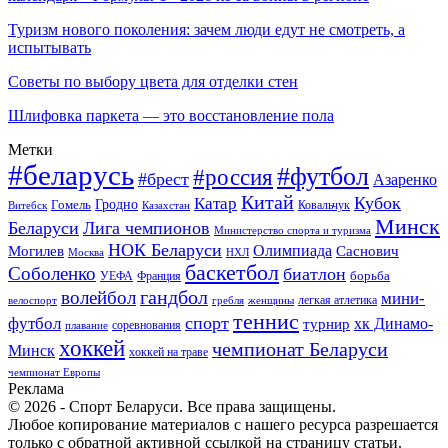
Туризм нового поколения: зачем люди едут не смотреть, а
испытывать
Советы по выбору цвета для отделки стен
Шлифовка паркета — это восстановление пола
Метки
#беларусь
#футбол
#россия
#брест
Азаренко
Китай
Кубок
Катар
Гомель
Гродно
Казахстан
Ковальчук
Витебск
Минск
Беларуси
Лига чемпионов
Министерство спорта и туризма
НОК Беларуси
Олимпиада
Могилев
Саснович
Москва
НХЛ
баскетбол
Соболенко
биатлон
борьба
УЕФА
Франция
гандбол
волейбол
мини-
легкая атлетика
гребля
женщины
велоспорт
теннис
спорт
футбол
хк Динамо-
турнир
соревнования
плавание
хоккей
чемпионат Беларуси
Минск
хоккей на траве
чемпионат Европы
Реклама
© 2026 - Спорт Беларуси. Все права защищены.
Любое копирование материалов с нашего ресурса разрешается
только с обратной активной ссылкой на страницу статьи.