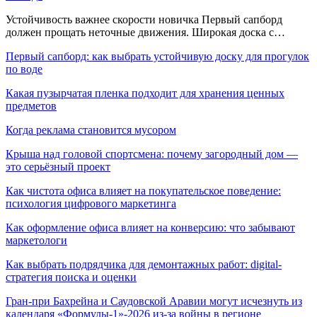
Устойчивость важнее скорости новичка Первый сапборд
должен прощать неточные движения. Широкая доска с…
Первый сапборд: как выбрать устойчивую доску для прогулок
по воде
Какая пузырчатая пленка подходит для хранения ценных
предметов
Когда реклама становится мусором
Крыша над головой спортсмена: почему загородный дом —
это серьёзный проект
Как чистота офиса влияет на покупательское поведение:
психология цифрового маркетинга
Как оформление офиса влияет на конверсию: что забывают
маркетологи
Как выбрать подрядчика для демонтажных работ: digital-
стратегия поиска и оценки
Гран-при Бахрейна и Саудовской Аравии могут исчезнуть из
календаря «Формулы-1»-2026 из-за войны в регионе