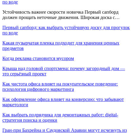
по воде
Устойчивость важнее скорости новичка Первый сапборд
должен прощать неточные движения. Широкая доска с…
Первый сапборд: как выбрать устойчивую доску для прогулок
по воде
Какая пузырчатая пленка подходит для хранения ценных
предметов
Когда реклама становится мусором
Крыша над головой спортсмена: почему загородный дом —
это серьёзный проект
Как чистота офиса влияет на покупательское поведение:
психология цифрового маркетинга
Как оформление офиса влияет на конверсию: что забывают
маркетологи
Как выбрать подрядчика для демонтажных работ: digital-
стратегия поиска и оценки
Гран-при Бахрейна и Саудовской Аравии могут исчезнуть из