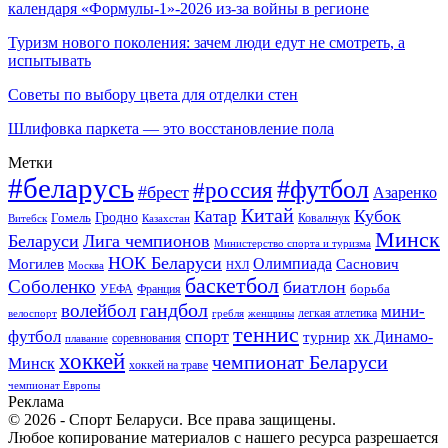
календаря «Формулы-1»-2026 из-за войны в регионе
Туризм нового поколения: зачем люди едут не смотреть, а
испытывать
Советы по выбору цвета для отделки стен
Шлифовка паркета — это восстановление пола
Метки
#беларусь
#футбол
#россия
#брест
Азаренко
Китай
Кубок
Катар
Гомель
Гродно
Казахстан
Ковальчук
Витебск
Минск
Беларуси
Лига чемпионов
Министерство спорта и туризма
НОК Беларуси
Олимпиада
Могилев
Саснович
Москва
НХЛ
баскетбол
Соболенко
биатлон
борьба
УЕФА
Франция
гандбол
волейбол
мини-
легкая атлетика
гребля
женщины
велоспорт
теннис
спорт
футбол
хк Динамо-
турнир
соревнования
плавание
хоккей
чемпионат Беларуси
Минск
хоккей на траве
чемпионат Европы
Реклама
© 2026 - Спорт Беларуси. Все права защищены.
Любое копирование материалов с нашего ресурса разрешается