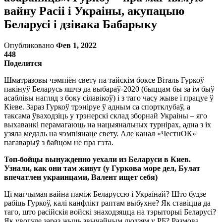
вайну Расіі і Украіны, акупацыю
Беларусі і дзівака Бабарыку
Опубликовано
Фев 1, 2022
448
Поделится
Шматразовы чэмпіён свету па тайскім боксе Віталь Гуркоў
пакінуў Беларусь яшчэ да выбараў-2020 (быццам бы за ім быў
асаблівы нагляд з боку сілавікоў) і з таго часу жыве і працуе ў
Кіеве. Зараз Гуркоў трэніруе ў адным са спортклубаў, а
таксама ўваходзіць у трэнерскі склад зборнай Украіны – яго
выхаванкі перамагаюць на нацыянальных турнірах, адна з іх
узяла медаль на чэмпіянаце свету. Але канал «ЧестнОК»
пагаварыў з байцом не пра гэта.
Топ-бойцы вынужденно уехали из Беларуси в Киев.
Узнали, как они там живут (у Гуркова море дел, Булат
впечатлен украинцами, Валент ищет себя)
Ці магчымая вайна паміж Беларуссю і Украінай? Што будзе
рабіць Гуркоў, калі канфлікт раптам выбухне? Як ставіцца да
таго, што расійскія войскі знаходзяцца на тэрыторыі Беларусі?
Як увогуле зараз жыць звычайным людзям у РБ? Размова,