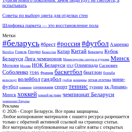
Туризм нового поколения: зачем люди едут не смотреть, а
испытывать
Советы по выбору цвета для отделки стен
Шлифовка паркета — это восстановление пола
Метки
#беларусь
#футбол
#россия
#брест
Азаренко
Китай
Кубок
Катар
Гомель
Гродно
Казахстан
Ковальчук
Витебск
Минск
Беларуси
Лига чемпионов
Министерство спорта и туризма
НОК Беларуси
Олимпиада
Могилев
Саснович
Москва
НХЛ
баскетбол
Соболенко
биатлон
борьба
УЕФА
Франция
гандбол
волейбол
мини-
легкая атлетика
гребля
женщины
велоспорт
теннис
спорт
футбол
хк Динамо-
турнир
соревнования
плавание
хоккей
чемпионат Беларуси
Минск
хоккей на траве
чемпионат Европы
Реклама
© 2026 - Спорт Беларуси. Все права защищены.
Любое копирование материалов с нашего ресурса разрешается
только с обратной активной ссылкой на страницу статьи.
Все материалы опубликованные на сайте взяты с открытых