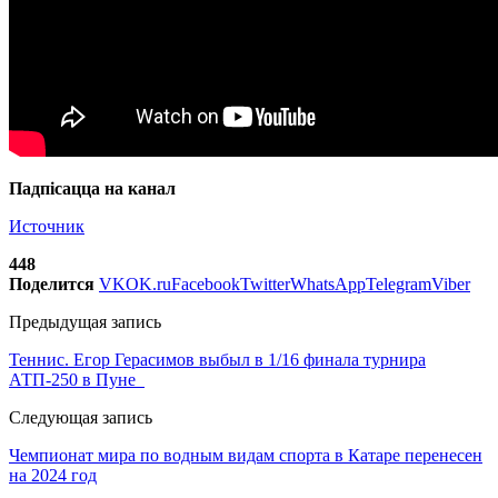
Падпісацца на канал
Источник
448
Поделится
VK
OK.ru
Facebook
Twitter
WhatsApp
Telegram
Viber
Предыдущая запись
Теннис. Егор Герасимов выбыл в 1/16 финала турнира
АТП-250 в Пуне
Следующая запись
Чемпионат мира по водным видам спорта в Катаре перенесен
на 2024 год