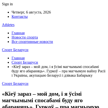
Sign in
Четверг, 6 августа, 2026
Контакты
Athletes
Главная
Новости спорта
Все спортивные новости
Спорт Беларуси
Главная
Спорт Беларуси
«Кіеў зараз – мой дом, і я ўсімі магчымымі спосабамі
буду яго абараняць». Гуркоў – пра магчымую вайну Расіі
і Украіны, акупацыю Беларусі і дзівака Бабарыку
Спорт Беларуси
«Кіеў зараз – мой дом, і я ўсімі
магчымымі спосабамі буду яго
абараняць». Гуркоў – пра магчымую