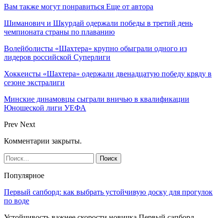
Вам также могут понравиться
Еще от автора
Шиманович и Шкурдай одержали победы в третий день
чемпионата страны по плаванию
Волейболисты «Шахтера» крупно обыграли одного из
лидеров российской Суперлиги
Хоккеисты «Шахтера» одержали двенадцатую победу кряду в
сезоне экстралиги
Минские динамовцы сыграли вничью в квалификации
Юношеской лиги УЕФА
Prev
Next
Комментарии закрыты.
Популярное
Первый сапборд: как выбрать устойчивую доску для прогулок
по воде
Устойчивость важнее скорости новичка Первый сапборд