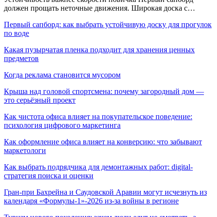
должен прощать неточные движения. Широкая доска с…
Первый сапборд: как выбрать устойчивую доску для прогулок
по воде
Какая пузырчатая пленка подходит для хранения ценных
предметов
Когда реклама становится мусором
Крыша над головой спортсмена: почему загородный дом —
это серьёзный проект
Как чистота офиса влияет на покупательское поведение:
психология цифрового маркетинга
Как оформление офиса влияет на конверсию: что забывают
маркетологи
Как выбрать подрядчика для демонтажных работ: digital-
стратегия поиска и оценки
Гран-при Бахрейна и Саудовской Аравии могут исчезнуть из
календаря «Формулы-1»-2026 из-за войны в регионе