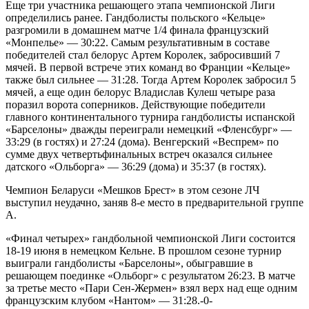
Еще три участника решающего этапа чемпионской Лиги
определились ранее. Гандболисты польского «Кельце»
разгромили в домашнем матче 1/4 финала французский
«Монпелье» — 30:22. Самым результативным в составе
победителей стал белорус Артем Королек, забросивший 7
мячей. В первой встрече этих команд во Франции «Кельце»
также был сильнее — 31:28. Тогда Артем Королек забросил 5
мячей, а еще один белорус Владислав Кулеш четыре раза
поразил ворота соперников. Действующие победители
главного континентального турнира гандболисты испанской
«Барселоны» дважды переиграли немецкий «Фленсбург» —
33:29 (в гостях) и 27:24 (дома). Венгерский «Веспрем» по
сумме двух четвертьфинальных встреч оказался сильнее
датского «Ольборга» — 36:29 (дома) и 35:37 (в гостях).
Чемпион Беларуси «Мешков Брест» в этом сезоне ЛЧ
выступил неудачно, заняв 8-е место в предварительной группе
А.
«Финал четырех» гандбольной чемпионской Лиги состоится
18-19 июня в немецком Кельне. В прошлом сезоне турнир
выиграли гандболисты «Барселоны», обыгравшие в
решающем поединке «Ольборг» с результатом 26:23. В матче
за третье место «Пари Сен-Жермен» взял верх над еще одним
французским клубом «Нантом» — 31:28.-0-