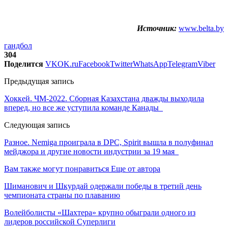
Источник:
www.belta.by
гандбол
304
Поделится
VK
OK.ru
Facebook
Twitter
WhatsApp
Telegram
Viber
Предыдущая запись
Хоккей. ЧМ-2022. Сборная Казахстана дважды выходила
вперед, но все же уступила команде Канады
Следующая запись
Разное. Nemiga проиграла в DPC, Spirit вышла в полуфинал
мейджора и другие новости индустрии за 19 мая
Вам также могут понравиться
Еще от автора
Шиманович и Шкурдай одержали победы в третий день
чемпионата страны по плаванию
Волейболисты «Шахтера» крупно обыграли одного из
лидеров российской Суперлиги