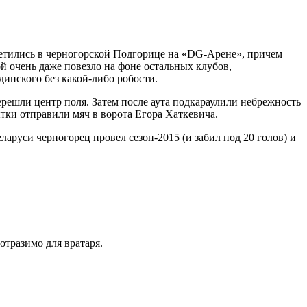
ретились в черногорской Подгорице на «DG-Арене», причем
й очень даже повезло на фоне остальных клубов,
инского без какой-либо робости.
ерешли центр поля. Затем после аута подкараулили небрежность
тки отправили мяч в ворота Егора Хаткевича.
руси черногорец провел сезон-2015 (и забил под 20 голов) и
отразимо для вратаря.