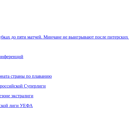
убках до пяти матчей. Минчане не выигрывают после питерских
конференций
ната страны по плаванию
 российской Суперлиги
езоне экстралиги
ской лиги УЕФА