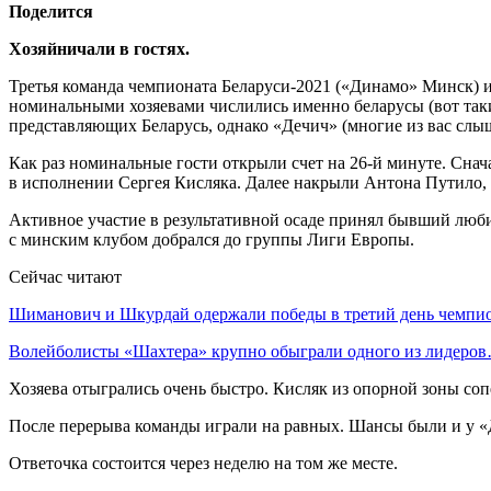
Поделится
Хозяйничали в гостях.
Третья команда чемпионата Беларуси-2021 («Динамо» Минск) и
номинальными хозяевами числились именно беларусы (вот такие
представляющих Беларусь, однако «Дечич» (многие из вас слы
Как раз номинальные гости открыли счет на 26-й минуте. Снач
в исполнении Сергея Кисляка. Далее накрыли Антона Путило, 
Активное участие в результативной осаде принял бывший люби
с минским клубом добрался до группы Лиги Европы.
Сейчас читают
Шиманович и Шкурдай одержали победы в третий день чемп
Волейболисты «Шахтера» крупно обыграли одного из лидеро
Хозяева отыгрались очень быстро. Кисляк из опорной зоны сопе
После перерыва команды играли на равных. Шансы были и у «Д
Ответочка состоится через неделю на том же месте.