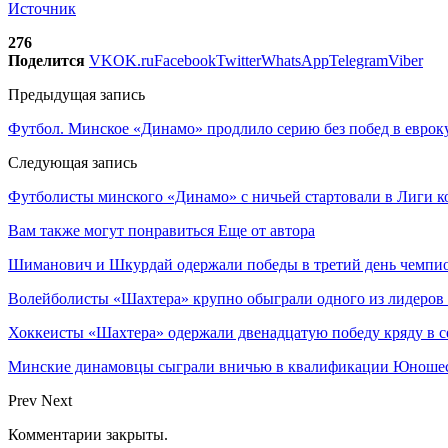
Источник
276
Поделится
VK
OK.ru
Facebook
Twitter
WhatsApp
Telegram
Viber
Предыдущая запись
Футбол. Минское «Динамо» продлило серию без побед в еврок
Следующая запись
Футболисты минского «Динамо» с ничьей стартовали в Лиги 
Вам также могут понравиться
Еще от автора
Шиманович и Шкурдай одержали победы в третий день чемпио
Волейболисты «Шахтера» крупно обыграли одного из лидеров
Хоккеисты «Шахтера» одержали двенадцатую победу кряду в с
Минские динамовцы сыграли вничью в квалификации Юноше
Prev
Next
Комментарии закрыты.