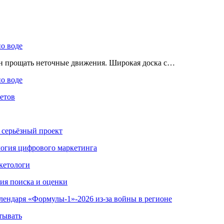
по воде
ен прощать неточные движения. Широкая доска с…
по воде
етов
 серьёзный проект
ология цифрового маркетинга
кетологи
гия поиска и оценки
алендаря «Формулы-1»-2026 из-за войны в регионе
тывать