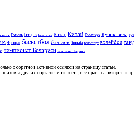
Китай
Кубок Белару
Катар
Гомель
Гродно
Казахстан
Ковальчук
итебск
баскетбол
ган
волейбол
биатлон
борьба
ЕФА
Франция
велоспорт
чемпионат Беларуси
ве
чемпионат Европы
олько с обратной активной ссылкой на страницу статьи.
чников и других порталов интернета, все права на авторство п