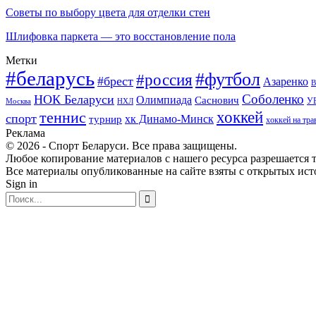
Советы по выбору цвета для отделки стен
Шлифовка паркета — это восстановление пола
Метки
#беларусь
#футбол
#россия
#брест
Азаренко
В
Соболенко
НОК Беларуси
Олимпиада
Саснович
У
Москва
НХЛ
хоккей
теннис
спорт
хк Динамо-Минск
турнир
хоккей на тра
Реклама
© 2026 - Спорт Беларуси. Все права защищены.
Любое копирование материалов с нашего ресурса разрешается т
Все материалы опубликованные на сайте взяты с открытых исто
Sign in