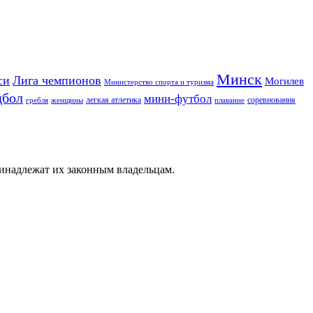
Минск
си
Лига чемпионов
Могилев
Министерство спорта и туризма
дбол
мини-футбол
легкая атлетика
соревнования
гребля
женщины
плавание
ринадлежат их законным владельцам.