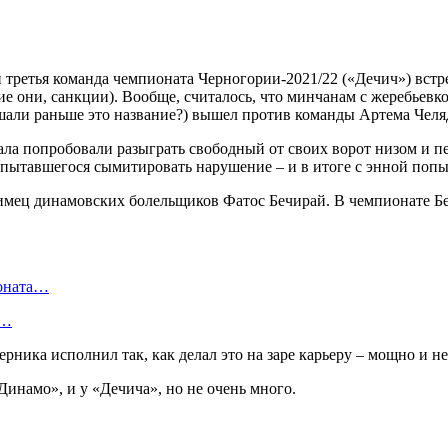
 третья команда чемпионата Черногории-2021/22 («Дечич») вст
 они, санкции). Вообще, считалось, что минчанам с жеребьевко
шали раньше это название?) вышел против команды Артема Челяд
ала попробовали разыграть свободный от своих ворот низом и п
пытавшегося сымитировать нарушение – и в итоге с энной попы
мец динамовских болельщиков Фатос Бечирай. В чемпионате Бела
ионата…
в…
рника исполнил так, как делал это на заре карьеру – мощно и не
инамо», и у «Дечича», но не очень много.