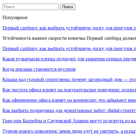
Популярное
Первый сапборд: как выбрать устойчивую доску для прогулок 
Устойчивость важнее скорости новичка Первый сапборд долж
Первый сапборд: как выбрать устойчивую доску для прогулок 
Какая пузырчатая пленка подходит для хранения ценных предм
Когда реклама становится мусором
Крыша над головой спортсмена: почему загородный дом — это
Как чистота офиса влияет на покупательское поведение: псих
Как оформление офиса влияет на конверсию: что забывают мар
Как выбрать подрядчика для демонтажных работ: digital-страте
Гран-при Бахрейна и Саудовской Аравии могут исчезнуть из к
Туризм нового поколения: зачем люди едут не смотреть, а испы