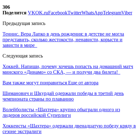
306
Поделится
VK
OK.ru
Facebook
Twitter
WhatsApp
Telegram
Viber
Предыдущая запись
Теннис. Вера Лапко в день рождения: в детстве не могла
представить, сколько жестокости, ненависти, корысти и
зависти в мире
Следующая запись
Хоккей. Напиши, почему хочешь попасть на домашний матч
минского «Динамо» со СКА, — и получи два билета!
Вам также могут понравиться
Еще от автора
Шиманович и Шкурдай одержали победы в третий день
чемпионата страны по плаванию
Волейболисты «Шахтера» крупно обыграли одного из
лидеров российской Суперлиги
Хоккеисты «Шахтера» одержали двенадцатую победу кряду в
сезоне экстралиги