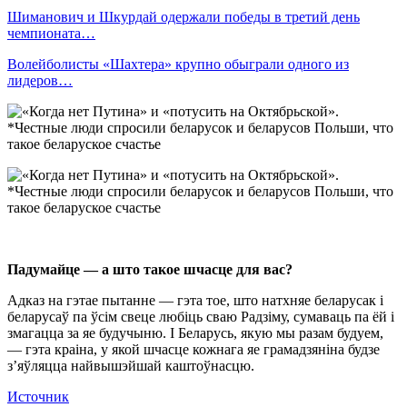
Шиманович и Шкурдай одержали победы в третий день
чемпионата…
Волейболисты «Шахтера» крупно обыграли одного из
лидеров…
Падумайце — а што такое шчасце для вас?
Адказ на гэтае пытанне — гэта тое, што натхняе беларусак і
беларусаў па ўсім свеце любіць сваю Радзіму, сумаваць па ёй і
змагацца за яе будучыню. І Беларусь, якую мы разам будуем,
— гэта краіна, у якой шчасце кожнага яе грамадзяніна будзе
з’яўляцца найвышэйшай каштоўнасцю.
Источник