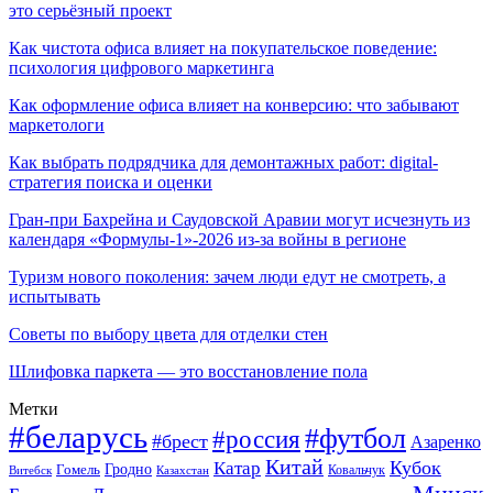
это серьёзный проект
Как чистота офиса влияет на покупательское поведение:
психология цифрового маркетинга
Как оформление офиса влияет на конверсию: что забывают
маркетологи
Как выбрать подрядчика для демонтажных работ: digital-
стратегия поиска и оценки
Гран-при Бахрейна и Саудовской Аравии могут исчезнуть из
календаря «Формулы-1»-2026 из-за войны в регионе
Туризм нового поколения: зачем люди едут не смотреть, а
испытывать
Советы по выбору цвета для отделки стен
Шлифовка паркета — это восстановление пола
Метки
#беларусь
#футбол
#россия
#брест
Азаренко
Китай
Кубок
Катар
Гомель
Гродно
Казахстан
Ковальчук
Витебск