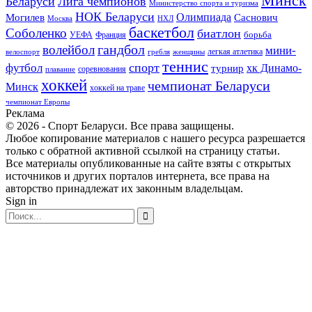
Минск
Беларуси
Лига чемпионов
Министерство спорта и туризма
НОК Беларуси
Олимпиада
Могилев
Саснович
Москва
НХЛ
баскетбол
Соболенко
биатлон
борьба
УЕФА
Франция
гандбол
волейбол
мини-
легкая атлетика
гребля
женщины
велоспорт
теннис
спорт
футбол
хк Динамо-
турнир
соревнования
плавание
хоккей
чемпионат Беларуси
Минск
хоккей на траве
чемпионат Европы
Реклама
© 2026 - Спорт Беларуси. Все права защищены.
Любое копирование материалов с нашего ресурса разрешается
только с обратной активной ссылкой на страницу статьи.
Все материалы опубликованные на сайте взяты с открытых
источников и других порталов интернета, все права на
авторство принадлежат их законным владельцам.
Sign in