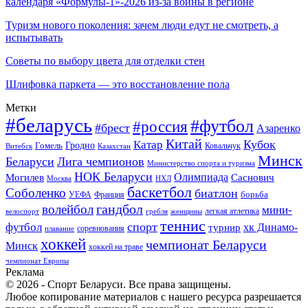
календаря «Формулы-1»-2026 из-за войны в регионе
Туризм нового поколения: зачем люди едут не смотреть, а
испытывать
Советы по выбору цвета для отделки стен
Шлифовка паркета — это восстановление пола
Метки
#беларусь
#футбол
#россия
#брест
Азаренко
Китай
Кубок
Катар
Гомель
Гродно
Казахстан
Ковальчук
Витебск
Минск
Беларуси
Лига чемпионов
Министерство спорта и туризма
НОК Беларуси
Олимпиада
Могилев
Саснович
Москва
НХЛ
баскетбол
Соболенко
биатлон
борьба
УЕФА
Франция
гандбол
волейбол
мини-
легкая атлетика
гребля
женщины
велоспорт
теннис
спорт
футбол
хк Динамо-
турнир
соревнования
плавание
хоккей
чемпионат Беларуси
Минск
хоккей на траве
чемпионат Европы
Реклама
© 2026 - Спорт Беларуси. Все права защищены.
Любое копирование материалов с нашего ресурса разрешается