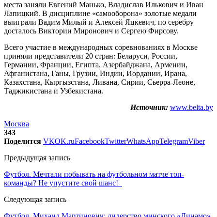
места заняли Евгений Манько, Владислав Илькович и Иван
Лапицкий. В дисциплине «самооборона» золотые медали
выиграли Вадим Милый и Алексей Яцкевич, по серебру
досталось Виктории Миронович и Сергею Фирсову.
Всего участие в международных соревнованиях в Москве
приняли представители 20 стран: Беларуси, России,
Германии, Франции, Египта, Азербайджана, Армении,
Афганистана, Ганы, Грузии, Индии, Иордании, Ирана,
Казахстана, Кыргызстана, Ливана, Сирии, Сьерра-Леоне,
Таджикистана и Узбекистана.
Источник:
www.belta.by
Москва
343
Поделится
VK
OK.ru
Facebook
Twitter
WhatsApp
Telegram
Viber
Предыдущая запись
Футбол. Мечтали побывать на футбольном матче топ-
команды? Не упустите свой шанс!
Следующая запись
Футбол. Михаил Мартинович: лидерство минского «Динамо»