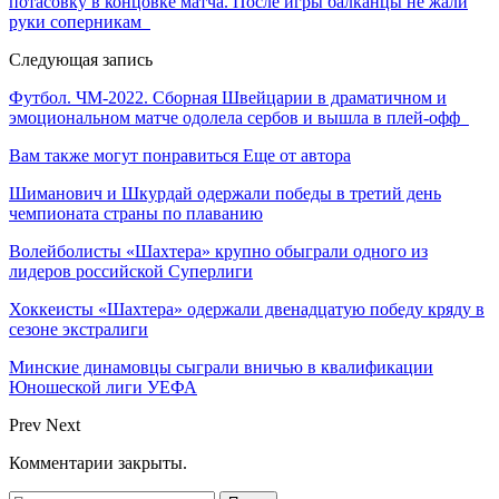
потасовку в концовке матча. После игры балканцы не жали
руки соперникам
Следующая запись
Футбол. ЧМ-2022. Сборная Швейцарии в драматичном и
эмоциональном матче одолела сербов и вышла в плей-офф
Вам также могут понравиться
Еще от автора
Шиманович и Шкурдай одержали победы в третий день
чемпионата страны по плаванию
Волейболисты «Шахтера» крупно обыграли одного из
лидеров российской Суперлиги
Хоккеисты «Шахтера» одержали двенадцатую победу кряду в
сезоне экстралиги
Минские динамовцы сыграли вничью в квалификации
Юношеской лиги УЕФА
Prev
Next
Комментарии закрыты.