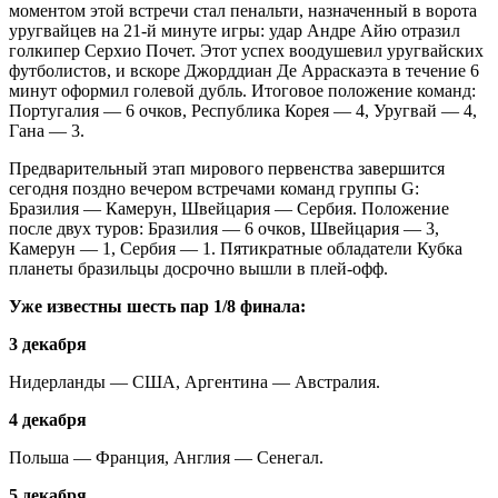
моментом этой встречи стал пенальти, назначенный в ворота
уругвайцев на 21-й минуте игры: удар Андре Айю отразил
голкипер Серхио Почет. Этот успех воодушевил уругвайских
футболистов, и вскоре Джорддиан Де Арраскаэта в течение 6
минут оформил голевой дубль. Итоговое положение команд:
Португалия — 6 очков, Республика Корея — 4, Уругвай — 4,
Гана — 3.
Предварительный этап мирового первенства завершится
сегодня поздно вечером встречами команд группы G:
Бразилия — Камерун, Швейцария — Сербия. Положение
после двух туров: Бразилия — 6 очков, Швейцария — 3,
Камерун — 1, Сербия — 1. Пятикратные обладатели Кубка
планеты бразильцы досрочно вышли в плей-офф.
Уже известны шесть пар 1/8 финала:
3 декабря
Нидерланды — США, Аргентина — Австралия.
4 декабря
Польша — Франция, Англия — Сенегал.
5 декабря