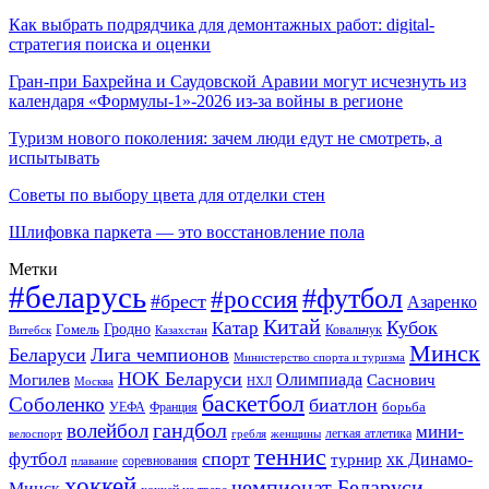
Как выбрать подрядчика для демонтажных работ: digital-
стратегия поиска и оценки
Гран-при Бахрейна и Саудовской Аравии могут исчезнуть из
календаря «Формулы-1»-2026 из-за войны в регионе
Туризм нового поколения: зачем люди едут не смотреть, а
испытывать
Советы по выбору цвета для отделки стен
Шлифовка паркета — это восстановление пола
Метки
#беларусь
#футбол
#россия
#брест
Азаренко
Китай
Кубок
Катар
Гомель
Гродно
Казахстан
Ковальчук
Витебск
Минск
Беларуси
Лига чемпионов
Министерство спорта и туризма
НОК Беларуси
Олимпиада
Могилев
Саснович
Москва
НХЛ
баскетбол
Соболенко
биатлон
борьба
УЕФА
Франция
гандбол
волейбол
мини-
легкая атлетика
гребля
женщины
велоспорт
теннис
спорт
футбол
хк Динамо-
турнир
соревнования
плавание
хоккей
чемпионат Беларуси
Минск