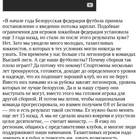
«В начале года Белорусская федерация футбола приняла
постановление о введении потолка зарплат. Подобные
ограничения для игроков хоккейная федерация установила
еще 3 года назад, но стали ли после этого результаты хуже?
Нет. Зато мы увидели много молодых, талантливых
хоккеистов, о которых в тех условиях могли никогда не
узнать. Тем временем у нас больше ста легионеров в командах
Высшей лиги. А где наши футболисты? Почему сборная так
плохо играет? Да потому что некому! Спортсмены несколько
лет тренируются, готовятся, доходят до определенного уровня
в надежде, что их подпишет хороший клуб, но их не берут.
Вместо них пачками из-за рубежа завозят легионеров, уровень
которых не лучше белорусов. Да и за нашу страну они
выступать не могут, вместо этого мы готовим игрока для
другой сборной. И потом мы хотим, чтобы национальная
команда прогрессировала, но взамен получаем 0:8 от Бельгии
— это и есть результат такой системы. Ее нужно было менять
еще лет 15 назад. А мы не сделали анализ вовремя и упустили
целое десятилетие, — считает министр. — Я езжу по
регионам, общаюсь с представителями клубов, и многие люди
поддерживают наши начинания. Талантливых игроков надо
замечать в клубах и помогать им, давать возможность