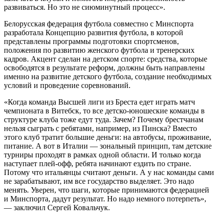
развиваться. Но это не сиюминутный процесс».
Белорусская федерация футбола совместно с Минспорта
разработала Концепцию развития футбола, в которой
представлены программы подготовки спортсменов,
положения по развитию женского футбола и тренерских
кадров. Акцент сделан на детском спорте: средства, которые
освободятся в результате реформ, должны быть направлены
именно на развитие детского футбола, создание необходимых
условий и проведение соревнований.
«Когда команда Высшей лиги из Бреста едет играть матч
чемпионата в Витебск, то все детско-юношеские команды в
структуре клуба тоже едут туда. Зачем? Почему брестчанам
нельзя сыграть с ребятами, например, из Пинска? Вместо
этого клуб тратит большие деньги: на автобусы, проживание,
питание. А вот в Италии — зональный принцип, там детские
турниры проходят в рамках одной области. И только когда
наступает плей-офф, ребята начинают ездить по стране.
Потому что итальянцы считают деньги. А у нас команды сами
не зарабатывают, им все государство выделяет. Это надо
менять. Уверен, что шаги, которые принимаются федерацией
и Минспорта, дадут результат. Но надо немного потерпеть»,
— заключил Сергей Ковальчук.