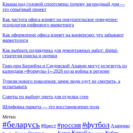
Крыша над головой спортсмена: почему загородный дом —
это серьёзный проект
Как чистота офиса влияет на покупательское поведение:
психология цифрового маркетинга
Как оформление офиса влияет на конверсию: что забывают
маркетологи
Как выбрать подрядчика для демонтажных работ: digital-
стратегия поиска и оценки
Гран-при Бахрейна и Саудовской Аравии могут исчезнуть из
календаря «Формулы-1»-2026 из-за войны в регионе
Туризм нового поколения: зачем люди едут не смотреть, а
испытывать
Советы по выбору цвета для отделки стен
Шлифовка паркета — это восстановление пола
Метки
#беларусь
#футбол
#россия
#брест
Азаренко
Китай
Кубок
Катар