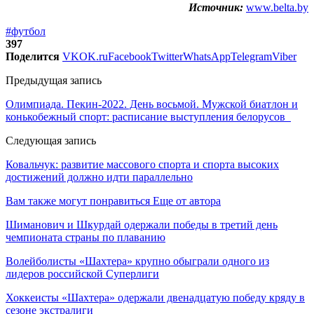
Источник:
www.belta.by
#футбол
397
Поделится
VK
OK.ru
Facebook
Twitter
WhatsApp
Telegram
Viber
Предыдущая запись
Олимпиада. Пекин-2022. День восьмой. Мужской биатлон и
конькобежный спорт: расписание выступления белорусов
Следующая запись
Ковальчук: развитие массового спорта и спорта высоких
достижений должно идти параллельно
Вам также могут понравиться
Еще от автора
Шиманович и Шкурдай одержали победы в третий день
чемпионата страны по плаванию
Волейболисты «Шахтера» крупно обыграли одного из
лидеров российской Суперлиги
Хоккеисты «Шахтера» одержали двенадцатую победу кряду в
сезоне экстралиги