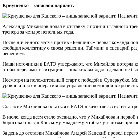
Криушенко – запасной вариант.
Александр Михайлов подал в отставку с позиции главного тре
тренера за четыре неполных года.
После ничейного матча против «Белшины» первая команда полу
сообщил коллективу о своем решении. Тайминг и сценарий ра
решением.
Наши источники в БАТЭ утверждают, что Михайлов потерял кон
чтобы переломить ситуацию – никаких выводов сделано не бы
Несмотря на положительный старт с победой в Суперкубке, Мих
уровне и плох в оперативном управлении командой в кризисн
Согласие Михайлова остаться в БАТЭ в качестве ассистента тр
В июле, когда всем стало очевидно, что у Михайлова и перво
Борисова отказал Капскому-младшему, чтобы чуть позже присо
За день до отставки Михайлова Андрей Капский провел перег