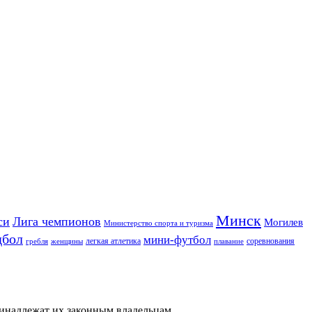
Минск
си
Лига чемпионов
Могилев
Министерство спорта и туризма
дбол
мини-футбол
легкая атлетика
соревнования
гребля
женщины
плавание
ринадлежат их законным владельцам.