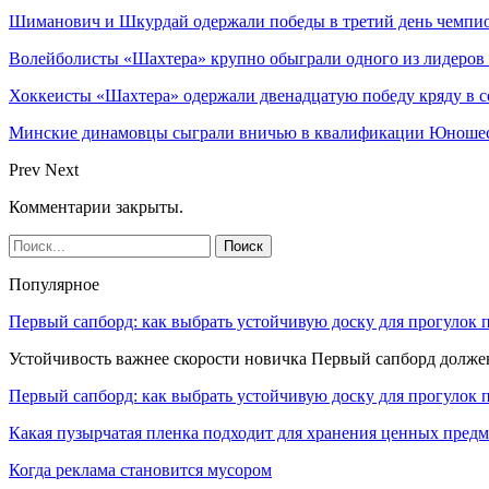
Шиманович и Шкурдай одержали победы в третий день чемпио
Волейболисты «Шахтера» крупно обыграли одного из лидеров
Хоккеисты «Шахтера» одержали двенадцатую победу кряду в с
Минские динамовцы сыграли вничью в квалификации Юноше
Prev
Next
Комментарии закрыты.
Популярное
Первый сапборд: как выбрать устойчивую доску для прогулок 
Устойчивость важнее скорости новичка Первый сапборд долж
Первый сапборд: как выбрать устойчивую доску для прогулок 
Какая пузырчатая пленка подходит для хранения ценных предм
Когда реклама становится мусором