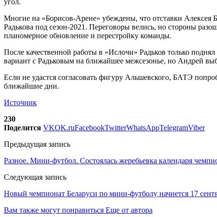
угол.
Многие на «Борисов-Арене» убеждены, что отставки Алексея 
Радькова под сезон-2021. Переговоры велись, но стороны разош
планомерное обновление и перестройку команды.
После качественной работы в «Ислочи» Радьков только поднял 
вариант с Радьковым на ближайшее межсезонье, но Андрей выбр
Если не удастся согласовать фигуру Альшевского, БАТЭ попроб
ближайшие дни.
Источник
230
Поделится
VK
OK.ru
Facebook
Twitter
WhatsApp
Telegram
Viber
Предыдущая запись
Разное. Мини-футбол. Состоялась жеребьевка календаря чемпи
Следующая запись
Новый чемпионат Беларуси по мини-футболу начнется 17 сент
Вам также могут понравиться
Еще от автора