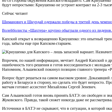
но со стороны окружения Капского-младшего. Сам Криушенко н
будут непростыми: Криушенко не устроит контракт на 2-3 тыс
Сейчас читают
Шиманович и Шкурдай одержали победы в третий день чемп
Волейболисты «Шахтера» крупно обыграли одного из лидеро
Капский открыт к возвращению Криушенко: это опытный трене
года, забыты еще при Капском-старшем.
Впрочем, по нашей информации, мечтает Андрей Капский о дру
ошибочность того решения и готов воссоединиться с молодым т
Напомним, Альшевский покинул позицию главного тренера «Р
Вопрос будет решаться на самом высоком уровне. Доказавший
работу в Беларуси в сторону, но сделать это будет непросто. 
матчам готовит ассистент Михайлова Сергей Зеневич.
Сам Альшевский готов вновь принять БАТЭ: он свободен и зна
Жуковского. Правда, такой сюжет никогда даже не рассматрива
Источники в БАТЭ не скрывают, что в ситуации, в которой ок