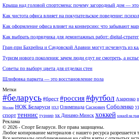
Крыша над головой спортсмена: почему загородный дом — это
Как чистота офиса влияет на покупательское поведение: псих
Как оформление офиса влияет на конверсию: что забывают мар
Как выбрать подрядчика для демонтажных работ: digital-страте
Гран-при Бахрейна и Саудовской Аравии могут исчезнуть из к
Туризм нового поколения: зачем люди едут не смотреть, а испы
Советы по выбору цвета для отделки стен
Шлифовка паркета — это восстановление пола
Метки
#беларусь
#футбол
#россия
#брест
Азаренко
В
Соболенко
НОК Беларуси
Олимпиада
Саснович
У
Москва
НХЛ
хоккей
теннис
спорт
хк Динамо-Минск
турнир
хоккей на тра
Реклама
© 2026 - Спорт Беларуси. Все права защищены.
Любое копирование материалов с нашего ресурса разрешается т
Все материалы опубликованные на сайте взяты с открытых исто