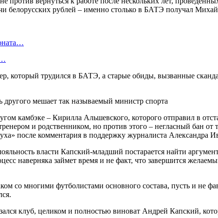
е против вернуться к работе после нескольких лет, проведенн
ячи белорусских рублей – именно столько в БАТЭ получал Михай
ионата…
в…
р, который трудился в БАТЭ, а старые обиды, вызванные скан
гом камбэке – Кирилла Альшевского, которого отправил в отст
ренером и родственником, но против этого – негласный бан от 
уха» после комментария в поддержку журналиста Александра И
 лояльность власти Капский-младший постарается найти аргуме
Процесс наверняка займет время и не факт, что завершится желае
ком со многими футболистами основного состава, пусть и не ф
лся.
азался клуб, целиком и полностью виноват Андрей Капский, ко