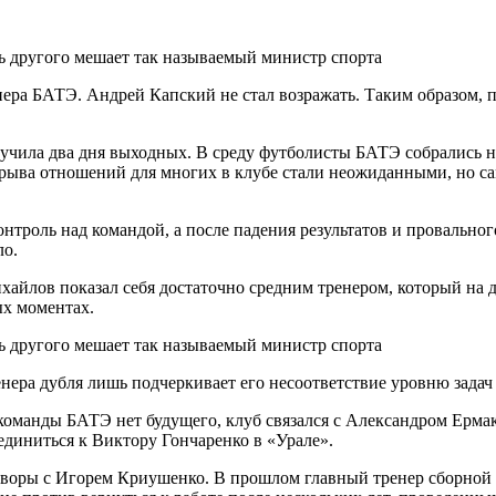
нера БАТЭ. Андрей Капский не стал возражать. Таким образом,
чила два дня выходных. В среду футболисты БАТЭ собрались на
зрыва отношений для многих в клубе стали неожиданными, но с
троль над командой, а после падения результатов и провально
ло.
айлов показал себя достаточно средним тренером, который на д
ых моментах.
енера дубля лишь подчеркивает его несоответствие уровню задач
й команды БАТЭ нет будущего, клуб связался с Александром Ерма
единиться к Виктору Гончаренко в «Урале».
оворы с Игорем Криушенко. В прошлом главный тренер сборной 