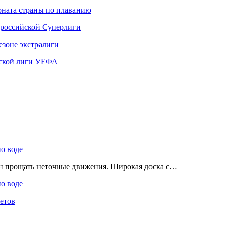
ната страны по плаванию
 российской Суперлиги
езоне экстралиги
ской лиги УЕФА
по воде
ен прощать неточные движения. Широкая доска с…
по воде
етов