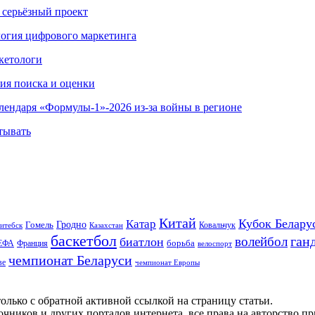
 серьёзный проект
ология цифрового маркетинга
кетологи
гия поиска и оценки
алендаря «Формулы-1»-2026 из-за войны в регионе
тывать
Китай
Кубок Белару
Катар
Гомель
Гродно
Казахстан
Ковальчук
итебск
баскетбол
ган
волейбол
биатлон
борьба
ЕФА
Франция
велоспорт
чемпионат Беларуси
ве
чемпионат Европы
олько с обратной активной ссылкой на страницу статьи.
чников и других порталов интернета, все права на авторство п