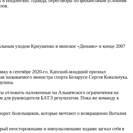
ых в Индонезии. Правда, переговоры по финансовым условиям
лов.
дальным уходом Криушенко в минское «Динамо» в конце 2007
авку в сентябре 2020-го. Капский-младший признал
так называемого министра спорта Беларуси Сергея Ковальчука.
вулина.
нты отложить наложенные на Альшевского ограничения на
мым для руководителя БАТЭ результатом. Пока же команду к
аворит болельщиков, которые мечтают о возвращении Виталия
торый неосторожными и импульсивными ходами загнал себя в