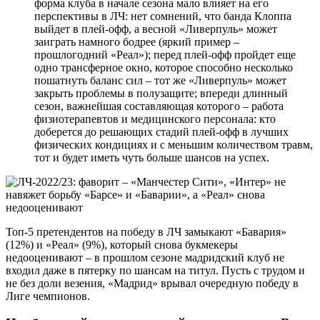
форма клуба в начале сезона мало влияет на его
перспективы в ЛЧ: нет сомнений, что банда Клоппа
выйдет в плей-офф, а весной «Ливерпуль» может
заиграть намного бодрее (яркий пример –
прошлогодний «Реал»); перед плей-офф пройдет еще
одно трансферное окно, которое способно несколько
пошатнуть баланс сил – тот же «Ливерпуль» может
закрыть проблемы в полузащите; впереди длинный
сезон, важнейшая составляющая которого – работа
физиотерапевтов и медицинского персонала: кто
доберется до решающих стадий плей-офф в лучших
физических кондициях и с меньшим количеством травм,
тот и будет иметь чуть больше шансов на успех.
Топ-5 претендентов на победу в ЛЧ замыкают «Бавария»
(12%) и «Реал» (9%), который снова букмекеры
недооценивают – в прошлом сезоне мадридский клуб не
входил даже в пятерку по шансам на титул. Пусть с трудом и
не без доли везения, «Мадрид» врывал очередную победу в
Лиге чемпионов.