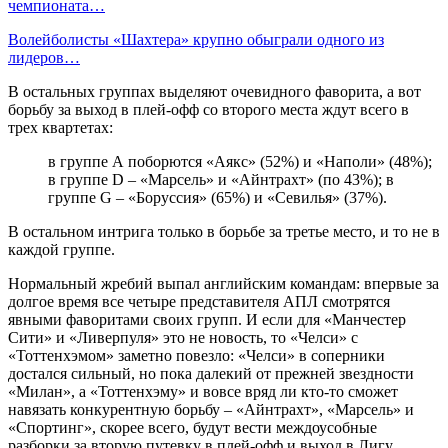
чемпионата…
Волейболисты «Шахтера» крупно обыграли одного из
лидеров…
В остальных группах выделяют очевидного фаворита, а вот
борьбу за выход в плей-офф со второго места ждут всего в
трех квартетах:
в группе А поборются «Аякс» (52%) и «Наполи» (48%);
в группе D – «Марсель» и «Айнтрахт» (по 43%); в
группе G – «Боруссия» (65%) и «Севилья» (37%).
В остальном интрига только в борьбе за третье место, и то не в
каждой группе.
Нормальный жребий выпал английским командам: впервые за
долгое время все четыре представителя АПЛ смотрятся
явными фаворитами своих групп. И если для «Манчестер
Сити» и «Ливерпуля» это не новость, то «Челси» с
«Тоттенхэмом» заметно повезло: «Челси» в соперники
достался сильный, но пока далекий от прежней звездности
«Милан», а «Тоттенхэму» и вовсе вряд ли кто-то сможет
навязать конкурентную борьбу – «Айнтрахт», «Марсель» и
«Спортинг», скорее всего, будут вести междоусобные
разборки за вторую путевку в плей-офф и выход в Лигу