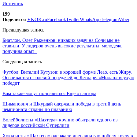
Источник
199
Поделится
VK
OK.ru
Facebook
Twitter
WhatsApp
Telegram
Viber
Предыдущая запись
Биатлон. Олег Рыженков: никаких задач на Сочи мы не
ставили. У лидеров очень высокие результаты, молодежь
получила опыт
Следующая запись
Футбол. Виталий Кутузов: в хорошей форме Леао, есть Жиру.
Осваивается с голевой передачей де Кетларе. «Милан» всухую
победит
Вам также могут понравиться
Еще от автора
Шиманович и Шкурдай одержали победы в третий день
чемпионата страны по плаванию
Волейболисты «Шахтера» крупно обыграли одного из
лидеров российской Суперлиги
Хоккеисты «Шахтера» одержали двенадцатую победу кряду в