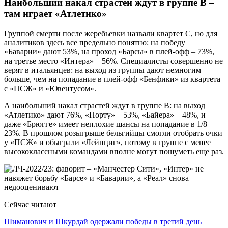
Наибольший накал страстей ждут в группе B –
там играет «Атлетико»
Группой смерти после жеребьевки назвали квартет С, но для
аналитиков здесь все предельно понятно: на победу
«Баварии» дают 53%, на проход «Барсы» в плей-офф – 73%,
на третье место «Интера» – 56%. Специалисты совершенно не
верят в итальянцев: на выход из группы дают немногим
больше, чем на попадание в плей-офф «Бенфики» из квартета
с «ПСЖ» и «Ювентусом».
А наибольший накал страстей ждут в группе B: на выход
«Атлетико» дают 76%, «Порту» – 53%, «Байера» – 48%, и
даже «Брюгге» имеет неплохие шансы на попадание в 1/8 –
23%. В прошлом розыгрыше бельгийцы смогли отобрать очки
у «ПСЖ» и обыграли «Лейпциг», потому в группе с менее
высококлассными командами вполне могут пошуметь еще раз.
Сейчас читают
Шиманович и Шкурдай одержали победы в третий день