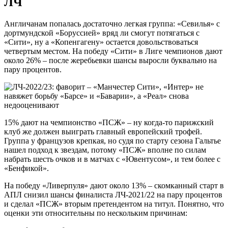
ЛЧ
Англичанам попалась достаточно легкая группа: «Севилья» с
дортмундской «Боруссией» вряд ли смогут потягаться с
«Сити», ну а «Копенгагену» остается довольствоваться
четвертым местом. На победу «Сити» в Лиге чемпионов дают
около 26% – после жеребьевки шансы выросли буквально на
пару процентов.
15% дают на чемпионство «ПСЖ» – ну когда-то парижский
клуб же должен выиграть главный европейский трофей.
Группа у французов крепкая, но судя по старту сезона Гальтье
нашел подход к звездам, потому «ПСЖ» вполне по силам
набрать шесть очков и в матчах с «Ювентусом», и тем более с
«Бенфикой».
На победу «Ливерпуля» дают около 13% – скомканный старт в
АПЛ снизил шансы финалиста ЛЧ-2021/22 на пару процентов
и сделал «ПСЖ» вторым претендентом на титул. Понятно, что
оценки эти относительны по нескольким причинам: