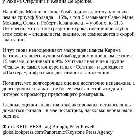
у Рахима Стерлинга и Кевина Де Брюйне.
На победу Мбаппе в гонке бомбардиров дают чуть меньше,
чем на триумф Холанда – 15%, а топ-5 замыкают Садьо Мане,
Мохамед Салах и Роберт Левандовски – у обоих по 11%.
Интересно, что в топе сразу три игрока, сменившие клуб в
этом сезоне – специалисты, видимо, не сомневаются в скорой
адаптации.
И тут снова недооценивают мадридцев: шансы Карима
Бензема, ставшего лучшим бомбардиром в прошлом сезоне с
15 мячами, оценивают в 9%. Учитывая наличие в группе
«Реала» не самых конкурентных «Селтика» и донецкого
«Шахтера», цифра выглядит немного заниженной.
Помните, что долгосрочные оценки достаточно ненадежны, а
долгосрочные ставки – не более чем фан, чтобы поднять
интерес к просмотру предстоящего розыгрыша.
Главные оценки аналитиков зафиксированы, осталось лишь
дождаться финала – в мае посмотрим, насколько верны были
оценки.
Фото: REUTERS/Craig Brough, Peter Powell;
globallookpress.com/Panoramic/Keystone Press Agency