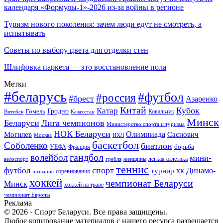
календаря «Формулы-1»-2026 из-за войны в регионе
Туризм нового поколения: зачем люди едут не смотреть, а
испытывать
Советы по выбору цвета для отделки стен
Шлифовка паркета — это восстановление пола
Метки
#беларусь
#футбол
#россия
#брест
Азаренко
Китай
Кубок
Катар
Гомель
Гродно
Казахстан
Ковальчук
Витебск
Минск
Беларуси
Лига чемпионов
Министерство спорта и туризма
НОК Беларуси
Олимпиада
Могилев
Саснович
Москва
НХЛ
баскетбол
Соболенко
биатлон
борьба
УЕФА
Франция
гандбол
волейбол
мини-
легкая атлетика
гребля
женщины
велоспорт
теннис
спорт
футбол
хк Динамо-
турнир
соревнования
плавание
хоккей
чемпионат Беларуси
Минск
хоккей на траве
чемпионат Европы
Реклама
© 2026 - Спорт Беларуси. Все права защищены.
Любое копирование материалов с нашего ресурса разрешается