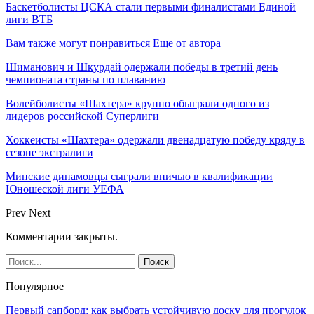
Баскетболисты ЦСКА стали первыми финалистами Единой
лиги ВТБ
Вам также могут понравиться
Еще от автора
Шиманович и Шкурдай одержали победы в третий день
чемпионата страны по плаванию
Волейболисты «Шахтера» крупно обыграли одного из
лидеров российской Суперлиги
Хоккеисты «Шахтера» одержали двенадцатую победу кряду в
сезоне экстралиги
Минские динамовцы сыграли вничью в квалификации
Юношеской лиги УЕФА
Prev
Next
Комментарии закрыты.
Популярное
Первый сапборд: как выбрать устойчивую доску для прогулок