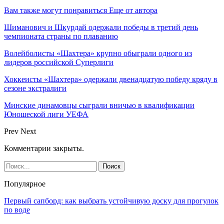
Вам также могут понравиться
Еще от автора
Шиманович и Шкурдай одержали победы в третий день
чемпионата страны по плаванию
Волейболисты «Шахтера» крупно обыграли одного из
лидеров российской Суперлиги
Хоккеисты «Шахтера» одержали двенадцатую победу кряду в
сезоне экстралиги
Минские динамовцы сыграли вничью в квалификации
Юношеской лиги УЕФА
Prev
Next
Комментарии закрыты.
Популярное
Первый сапборд: как выбрать устойчивую доску для прогулок
по воде