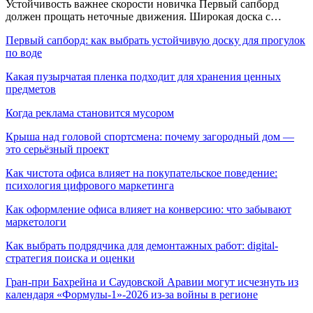
Устойчивость важнее скорости новичка Первый сапборд
должен прощать неточные движения. Широкая доска с…
Первый сапборд: как выбрать устойчивую доску для прогулок
по воде
Какая пузырчатая пленка подходит для хранения ценных
предметов
Когда реклама становится мусором
Крыша над головой спортсмена: почему загородный дом —
это серьёзный проект
Как чистота офиса влияет на покупательское поведение:
психология цифрового маркетинга
Как оформление офиса влияет на конверсию: что забывают
маркетологи
Как выбрать подрядчика для демонтажных работ: digital-
стратегия поиска и оценки
Гран-при Бахрейна и Саудовской Аравии могут исчезнуть из
календаря «Формулы-1»-2026 из-за войны в регионе