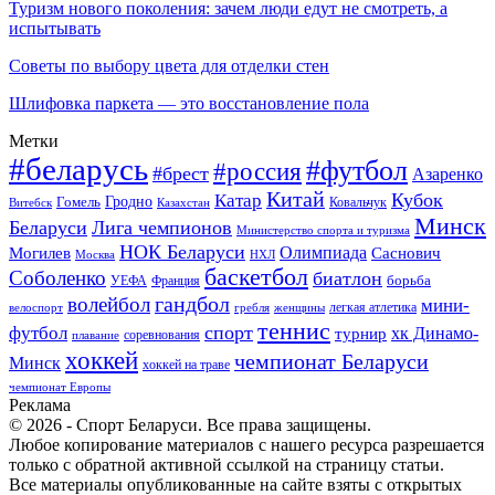
Туризм нового поколения: зачем люди едут не смотреть, а
испытывать
Советы по выбору цвета для отделки стен
Шлифовка паркета — это восстановление пола
Метки
#беларусь
#футбол
#россия
#брест
Азаренко
Китай
Кубок
Катар
Гомель
Гродно
Казахстан
Ковальчук
Витебск
Минск
Беларуси
Лига чемпионов
Министерство спорта и туризма
НОК Беларуси
Олимпиада
Могилев
Саснович
Москва
НХЛ
баскетбол
Соболенко
биатлон
борьба
УЕФА
Франция
гандбол
волейбол
мини-
легкая атлетика
гребля
женщины
велоспорт
теннис
спорт
футбол
хк Динамо-
турнир
соревнования
плавание
хоккей
чемпионат Беларуси
Минск
хоккей на траве
чемпионат Европы
Реклама
© 2026 - Спорт Беларуси. Все права защищены.
Любое копирование материалов с нашего ресурса разрешается
только с обратной активной ссылкой на страницу статьи.
Все материалы опубликованные на сайте взяты с открытых