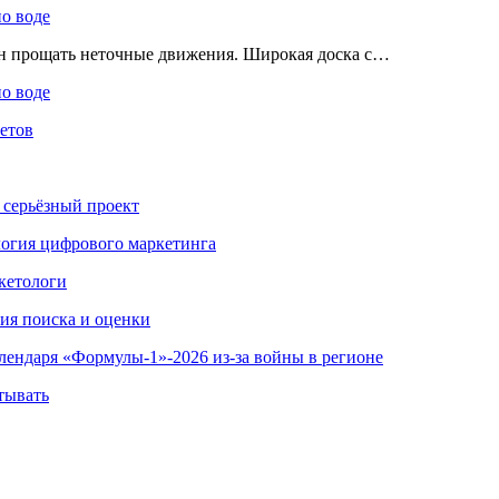
по воде
ен прощать неточные движения. Широкая доска с…
по воде
етов
 серьёзный проект
ология цифрового маркетинга
кетологи
гия поиска и оценки
алендаря «Формулы-1»-2026 из-за войны в регионе
тывать