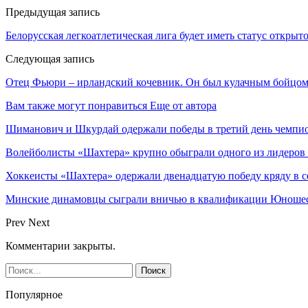
Предыдущая запись
Белорусская легкоатлетическая лига будет иметь статус открыт
Следующая запись
Отец Фьюри – ирландский кочевник. Он был кулачным бойцом, у
Вам также могут понравиться
Еще от автора
Шиманович и Шкурдай одержали победы в третий день чемпио
Волейболисты «Шахтера» крупно обыграли одного из лидеров
Хоккеисты «Шахтера» одержали двенадцатую победу кряду в с
Минские динамовцы сыграли вничью в квалификации Юноше
Prev
Next
Комментарии закрыты.
Популярное