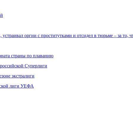
ой
страивал оргии с проститутками и отсидел в тюрьме – за то, ч
ната страны по плаванию
 российской Суперлиги
езоне экстралиги
ской лиги УЕФА