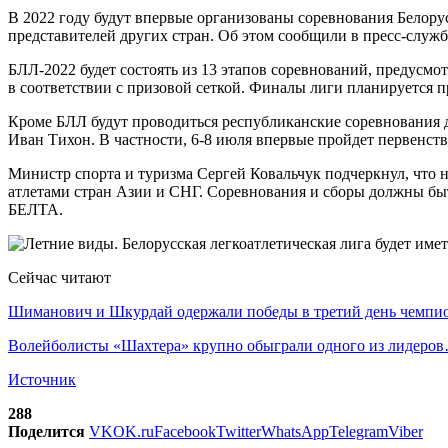
В 2022 году будут впервые организованы соревнования Белору
представителей других стран. Об этом сообщили в пресс-служб
БЛЛ-2022 будет состоять из 13 этапов соревнований, предусм
в соответствии с призовой сеткой. Финалы лиги планируется 
Кроме БЛЛ будут проводиться республиканские соревнования дл
Иван Тихон. В частности, 6-8 июля впервые пройдет первенст
Министр спорта и туризма Сергей Ковальчук подчеркнул, что 
атлетами стран Азии и СНГ. Соревнования и сборы должны бы
БЕЛТА.
Сейчас читают
Шиманович и Шкурдай одержали победы в третий день чемп
Волейболисты «Шахтера» крупно обыграли одного из лидеро
Источник
288
Поделится
VK
OK.ru
Facebook
Twitter
WhatsApp
Telegram
Viber