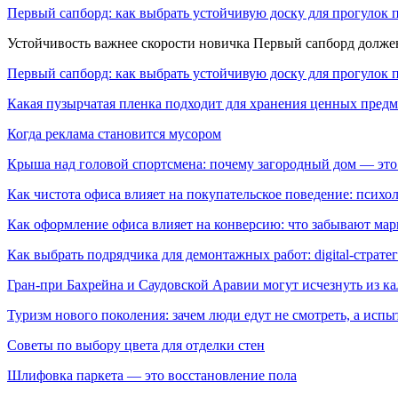
Первый сапборд: как выбрать устойчивую доску для прогулок 
Устойчивость важнее скорости новичка Первый сапборд долж
Первый сапборд: как выбрать устойчивую доску для прогулок 
Какая пузырчатая пленка подходит для хранения ценных предм
Когда реклама становится мусором
Крыша над головой спортсмена: почему загородный дом — это
Как чистота офиса влияет на покупательское поведение: псих
Как оформление офиса влияет на конверсию: что забывают мар
Как выбрать подрядчика для демонтажных работ: digital-страте
Гран-при Бахрейна и Саудовской Аравии могут исчезнуть из к
Туризм нового поколения: зачем люди едут не смотреть, а испы
Советы по выбору цвета для отделки стен
Шлифовка паркета — это восстановление пола