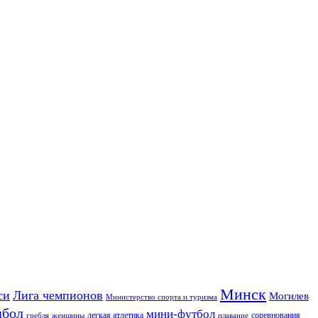
Минск
си
Лига чемпионов
Могилев
Министерство спорта и туризма
дбол
мини-футбол
легкая атлетика
соревнования
гребля
женщины
плавание