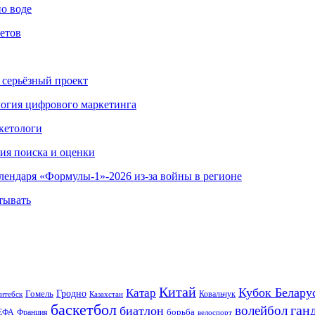
по воде
етов
 серьёзный проект
ология цифрового маркетинга
кетологи
гия поиска и оценки
алендаря «Формулы-1»-2026 из-за войны в регионе
тывать
Китай
Кубок Белару
Катар
Гомель
Гродно
Казахстан
Ковальчук
итебск
баскетбол
ган
волейбол
биатлон
борьба
ЕФА
Франция
велоспорт