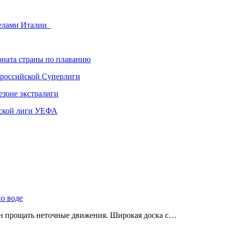
делами Италии
ната страны по плаванию
 российской Суперлиги
езоне экстралиги
ской лиги УЕФА
по воде
ен прощать неточные движения. Широкая доска с…