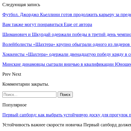
Следующая запись
Футбол. Джорджо Кьеллини готов продолжить карьеру за пре
Вам также могут понравиться
Еще от автора
Шиманович и Шкурдай одержали победы в третий день чемпио
Волейболисты «Шахтера» крупно обыграли одного из лидеров
Хоккеисты «Шахтера» одержали двенадцатую победу кряду в с
Минские динамовцы сыграли вничью в квалификации Юноше
Prev
Next
Комментарии закрыты.
Популярное
Первый сапборд: как выбрать устойчивую доску для прогулок 
Устойчивость важнее скорости новичка Первый сапборд долж