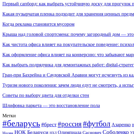
Первый сапборд: как выбрать устойчивую доску для прогулок 
Какая пузырчатая пленка подходит для хранения ценных предм
Когда реклама становится мусором
Крыша над головой спортсмена: почему загородный дом — это
Как чистота офиса влияет на покупательское поведение: псих
Как оформление офиса влияет на конверсию: что забывают мар
Как выбрать подрядчика для демонтажных работ: digital-страте
Гран-при Бахрейна и Саудовской Аравии могут исчезнуть из к
Туризм нового поколения: зачем люди едут не смотреть, а испы
Советы по выбору цвета для отделки стен
Шлифовка паркета — это восстановление пола
Метки
#беларусь
#футбол
#россия
#брест
Азаренко
В
Соболенко
НОК Беларуси
Олимпиада
Саснович
У
Москва
НХЛ