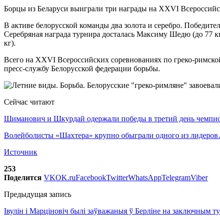
Борцы из Беларуси выиграли три награды на XXVI Всероссийс
В активе белорусской команды два золота и серебро. Победител
Серебряная награда турнира досталась Максиму Шедю (до 77 кг
кг).
Всего на XXVI Всероссийских соревнованиях по греко-римской
пресс-службу Белорусской федерации борьбы.
Сейчас читают
Шиманович и Шкурдай одержали победы в третий день чемп
Волейболисты «Шахтера» крупно обыграли одного из лидеро
Источник
253
Поделится
VK
OK.ru
Facebook
Twitter
WhatsApp
Telegram
Viber
Предыдущая запись
Івулін і Марціновіч былі заўважаныя ў Берліне на заключным т