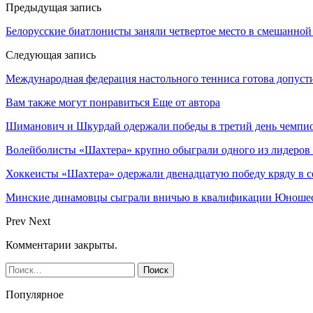
Предыдущая запись
Белорусские биатлонисты заняли четвертое место в смешанной
Следующая запись
Международная федерация настольного тенниса готова допуст
Вам также могут понравиться
Еще от автора
Шиманович и Шкурдай одержали победы в третий день чемпио
Волейболисты «Шахтера» крупно обыграли одного из лидеров
Хоккеисты «Шахтера» одержали двенадцатую победу кряду в с
Минские динамовцы сыграли вничью в квалификации Юноше
Prev
Next
Комментарии закрыты.
Популярное