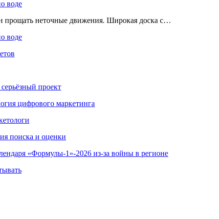
по воде
ен прощать неточные движения. Широкая доска с…
по воде
етов
 серьёзный проект
ология цифрового маркетинга
кетологи
гия поиска и оценки
алендаря «Формулы-1»-2026 из-за войны в регионе
тывать