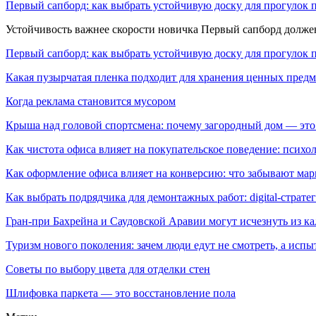
Первый сапборд: как выбрать устойчивую доску для прогулок 
Устойчивость важнее скорости новичка Первый сапборд долж
Первый сапборд: как выбрать устойчивую доску для прогулок 
Какая пузырчатая пленка подходит для хранения ценных предм
Когда реклама становится мусором
Крыша над головой спортсмена: почему загородный дом — это
Как чистота офиса влияет на покупательское поведение: псих
Как оформление офиса влияет на конверсию: что забывают мар
Как выбрать подрядчика для демонтажных работ: digital-страте
Гран-при Бахрейна и Саудовской Аравии могут исчезнуть из к
Туризм нового поколения: зачем люди едут не смотреть, а испы
Советы по выбору цвета для отделки стен
Шлифовка паркета — это восстановление пола