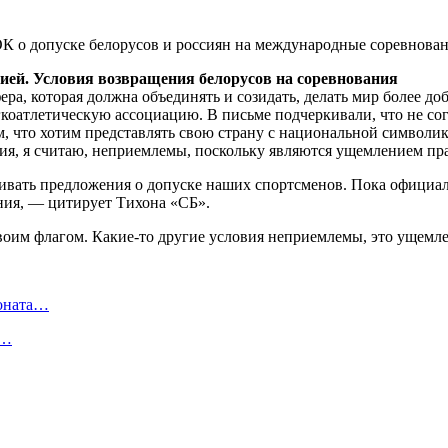
 о допуске белорусов и россиян на международные соревнован
мией. Условия возвращения белорусов на соревнования
ера, которая должна объединять и созидать, делать мир более
коатлетическую ассоциацию. В письме подчеркивали, что не со
ом, что хотим представлять свою страну с национальной символ
ия, я считаю, неприемлемы, поскольку являются ущемлением пра
ривать предложения о допуске наших спортсменов. Пока официал
ния, — цитирует Тихона «СБ».
ионата…
в…