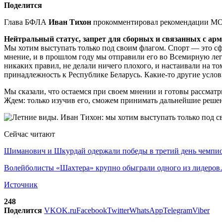
Поделится
Глава БФЛА
Иван Тихон
прокомментировал рекомендации МОК
Нейтральный статус, запрет для сборных и связанных с ар
Мы хотим выступать только под своим флагом. Спорт — это сф
мнение, и в прошлом году мы отправили его во Всемирную лег
никаких правил, не делали ничего плохого, и настаивали на т
принадлежность к Республике Беларусь. Какие-то другие услов
Мы сказали, что остаемся при своем мнении и готовы рассмат
Ждем: только изучив его, сможем принимать дальнейшие реше
Сейчас читают
Шиманович и Шкурдай одержали победы в третий день чемп
Волейболисты «Шахтера» крупно обыграли одного из лидеро
Источник
248
Поделится
VK
OK.ru
Facebook
Twitter
WhatsApp
Telegram
Viber