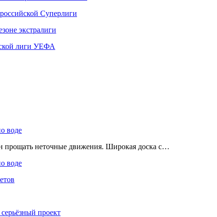
 российской Суперлиги
езоне экстралиги
ской лиги УЕФА
по воде
ен прощать неточные движения. Широкая доска с…
по воде
етов
 серьёзный проект