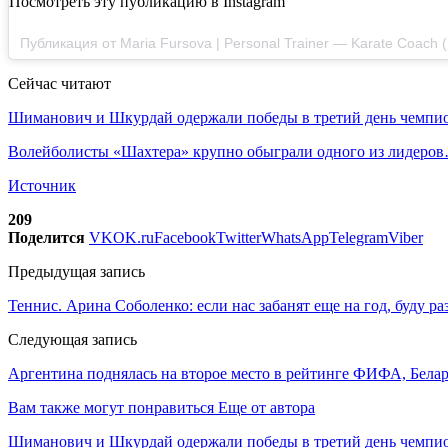
Посмотреть эту публикацию в Instagram
Публикация от Maria Fursova | Personal Trainer — Karate Coach
Сейчас читают
Шиманович и Шкурдай одержали победы в третий день чемп
Волейболисты «Шахтера» крупно обыграли одного из лидеро
Источник
209
Поделится
VK
OK.ru
Facebook
Twitter
WhatsApp
Telegram
Viber
Предыдущая запись
Теннис. Арина Соболенко: если нас забанят еще на год, буду 
Следующая запись
Аргентина поднялась на второе место в рейтинге ФИФА, Белар
Вам также могут понравиться
Еще от автора
Шиманович и Шкурдай одержали победы в третий день чемпио