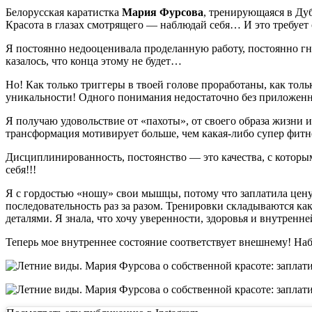
Белорусская каратистка
Мария Фурсова
, тренирующаяся в Дуб
Красота в глазах смотрящего — наблюдай себя… И это требует 
Я постоянно недооценивала проделанную работу, постоянно гн
казалось, что конца этому не будет…
Но! Как только триггеры в твоей голове проработаны, как толь
уникальности! Одного понимания недостаточно без приложенны
Я получаю удовольствие от «пахоты», от своего образа жи
трансформация мотивирует больше, чем какая-либо супер фитн
Дисциплинированность, постоянство — это качества, с которы
себя!!!
Я с гордостью «ношу» свои мышцы, потому что заплатила цену,
последовательность раз за разом. Тренировки складываются ка
деталями. Я знала, что хочу уверенности, здоровья и внутрен
Теперь мое внутреннее состояние соответствует внешнему! Набл