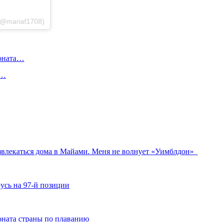
 (@mariaf1708)
ионата…
в…
развлекаться дома в Майами. Меня не волнует «Уимблдон»
усь на 97-й позиции
ната страны по плаванию