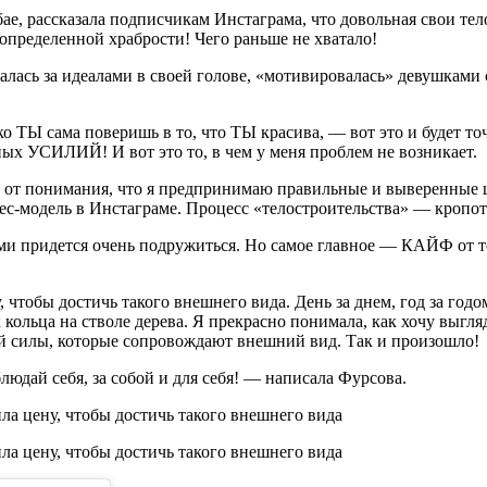
ае, рассказала подписчикам Инстаграма, что довольная свои тел
определенной храбрости! Чего раньше не хватало!
алась за идеалами в своей голове, «мотивировалась» девушками
ко ТЫ сама поверишь в то, что ТЫ красива, — вот это и будет т
х УСИЛИЙ! И вот это то, в чем у меня проблем не возникает.
зни и от понимания, что я предпринимаю правильные и вывер
ес-модель в Инстаграме. Процесс «телостроительства» — кропот
ми придется очень подружиться. Но самое главное — КАЙФ от т
 чтобы достичь такого внешнего вида. День за днем, год за год
к кольца на стволе дерева. Я прекрасно понимала, как хочу выг
ней силы, которые сопровождают внешний вид. Так и произошло!
юдай себя, за собой и для себя! — написала Фурсова.