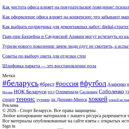
Как чистота офиса влияет на покупательское поведение: псих
Как оформление офиса влияет на конверсию: что забывают мар
Как выбрать подрядчика для демонтажных работ: digital-страте
Гран-при Бахрейна и Саудовской Аравии могут исчезнуть из к
Туризм нового поколения: зачем люди едут не смотреть, а испы
Советы по выбору цвета для отделки стен
Шлифовка паркета — это восстановление пола
Метки
#беларусь
#футбол
#россия
#брест
Азаренко
В
Соболенко
НОК Беларуси
Олимпиада
Саснович
У
Москва
НХЛ
хоккей
теннис
спорт
хк Динамо-Минск
турнир
хоккей на тра
Реклама
© 2026 - Спорт Беларуси. Все права защищены.
Любое копирование материалов с нашего ресурса разрешается т
Все материалы опубликованные на сайте взяты с открытых исто
Sign in