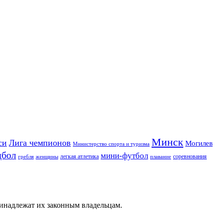
Минск
си
Лига чемпионов
Могилев
Министерство спорта и туризма
дбол
мини-футбол
легкая атлетика
соревнования
гребля
женщины
плавание
ринадлежат их законным владельцам.