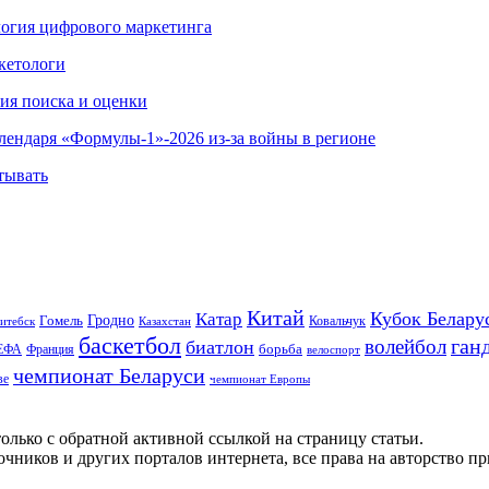
ология цифрового маркетинга
кетологи
гия поиска и оценки
алендаря «Формулы-1»-2026 из-за войны в регионе
тывать
Китай
Кубок Белару
Катар
Гомель
Гродно
Казахстан
Ковальчук
итебск
баскетбол
ган
волейбол
биатлон
борьба
ЕФА
Франция
велоспорт
чемпионат Беларуси
ве
чемпионат Европы
олько с обратной активной ссылкой на страницу статьи.
чников и других порталов интернета, все права на авторство п