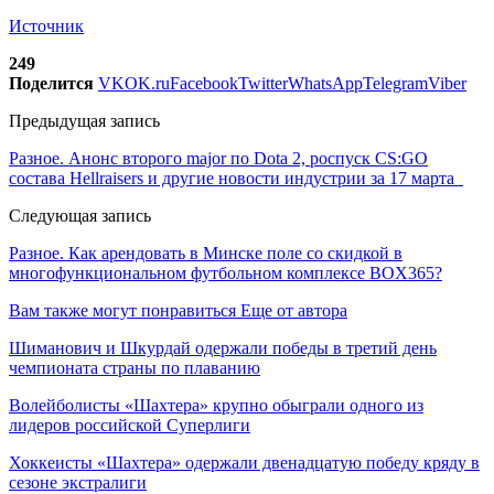
Источник
249
Поделится
VK
OK.ru
Facebook
Twitter
WhatsApp
Telegram
Viber
Предыдущая запись
Разное. Анонс второго major по Dota 2, роспуск CS:GO
состава Hellraisers и другие новости индустрии за 17 марта
Следующая запись
Разное. Как арендовать в Минске поле со скидкой в
многофункциональном футбольном комплексе BOX365?
Вам также могут понравиться
Еще от автора
Шиманович и Шкурдай одержали победы в третий день
чемпионата страны по плаванию
Волейболисты «Шахтера» крупно обыграли одного из
лидеров российской Суперлиги
Хоккеисты «Шахтера» одержали двенадцатую победу кряду в
сезоне экстралиги