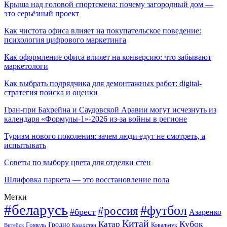
Крыша над головой спортсмена: почему загородный дом —
это серьёзный проект
Как чистота офиса влияет на покупательское поведение:
психология цифрового маркетинга
Как оформление офиса влияет на конверсию: что забывают
маркетологи
Как выбрать подрядчика для демонтажных работ: digital-
стратегия поиска и оценки
Гран-при Бахрейна и Саудовской Аравии могут исчезнуть из
календаря «Формулы-1»-2026 из-за войны в регионе
Туризм нового поколения: зачем люди едут не смотреть, а
испытывать
Советы по выбору цвета для отделки стен
Шлифовка паркета — это восстановление пола
Метки
#беларусь
#футбол
#россия
#брест
Азаренко
Китай
Кубок
Катар
Гомель
Гродно
Казахстан
Ковальчук
Витебск