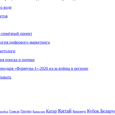
по воде
етов
 серьёзный проект
ология цифрового маркетинга
кетологи
гия поиска и оценки
алендаря «Формулы-1»-2026 из-за войны в регионе
тывать
Китай
Кубок Белару
Катар
Гомель
Гродно
Казахстан
Ковальчук
итебск