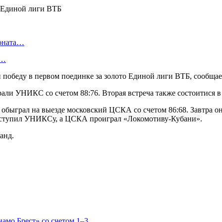
ионата…
в…
 победу в первом поединке за золото Единой лиги ВТБ, сообща
али УНИКС со счетом 88:76. Вторая встреча также состоитися в К
 обыграл на выезде московский ЦСКА со счетом 86:68. Завтра он
уступил УНИКСу, а ЦСКА проиграл «Локомотиву-Кубани».
анд.
мо Брест» со счетом 1–3