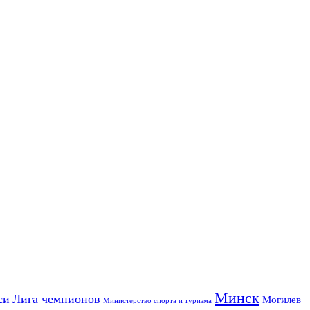
Минск
си
Лига чемпионов
Могилев
Министерство спорта и туризма