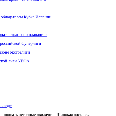
л обладателем Кубка Испании
ната страны по плаванию
 российской Суперлиги
езоне экстралиги
ской лиги УЕФА
по воде
ен прощать неточные движения. Широкая доска с…