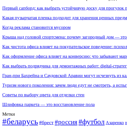
Первый сапборд: как выбрать устойчивую доску для прогулок 
Какая пузырчатая пленка подходит для хранения ценных предм
Когда реклама становится мусором
Крыша над головой спортсмена: почему загородный дом — это
Как чистота офиса влияет на покупательское поведение: псих
Как оформление офиса влияет на конверсию: что забывают мар
Как выбрать подрядчика для демонтажных работ: digital-страте
Гран-при Бахрейна и Саудовской Аравии могут исчезнуть из к
Туризм нового поколения: зачем люди едут не смотреть, а испы
Советы по выбору цвета для отделки стен
Шлифовка паркета — это восстановление пола
Метки
#беларусь
#футбол
#россия
#брест
Азаренко
В