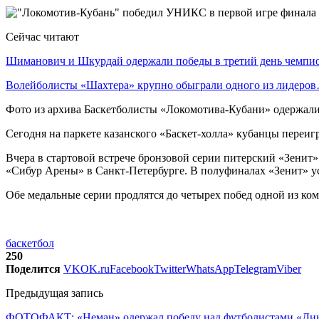
Сейчас читают
Шиманович и Шкурдай одержали победы в третий день чемп
Волейболисты «Шахтера» крупно обыграли одного из лидеро
Фото из архива Баскетболисты «Локомотива-Кубани» одержали
Сегодня на паркете казанского «Баскет-холла» кубанцы переигр
Вчера в стартовой встрече бронзовой серии питерский «Зенит»
«Сибур Арены» в Санкт-Петербурге. В полуфиналах «Зенит» 
Обе медальные серии продлятся до четырех побед одной из ком
баскетбол
250
Поделится
VK
OK.ru
Facebook
Twitter
WhatsApp
Telegram
Viber
Предыдущая запись
ФОТОФАКТ: «Неман» одержал победу над футболистами «Дина