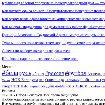
Крыша над головой спортсмена: почему загородный дом — это
Как чистота офиса влияет на покупательское поведение: псих
Как оформление офиса влияет на конверсию: что забывают мар
Как выбрать подрядчика для демонтажных работ: digital-страте
Гран-при Бахрейна и Саудовской Аравии могут исчезнуть из к
Туризм нового поколения: зачем люди едут не смотреть, а испы
Советы по выбору цвета для отделки стен
Шлифовка паркета — это восстановление пола
Метки
#беларусь
#футбол
#россия
#брест
Азаренко
В
Соболенко
НОК Беларуси
Олимпиада
Саснович
У
Москва
НХЛ
хоккей
теннис
спорт
хк Динамо-Минск
турнир
хоккей на тра
Реклама
© 2026 - Спорт Беларуси. Все права защищены.
Любое копирование материалов с нашего ресурса разрешается т
Все материалы опубликованные на сайте взяты с открытых исто