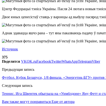
Цэнтр Федэрацыі тэніса Украіны. Пасля 24 лютага новыя тэнісн
Двое юных ценесістаў стаяць у варонцы ад выбуху пасярод тэні
Аднак здавацца яшчэ рана – тут яны паказваюць падачу ў пачатк
Источник
375
Поделится
VK
OK.ru
Facebook
Twitter
WhatsApp
Telegram
Viber
Предыдущая запись
Футбол. Кубок Беларуси, 1/8 финала. «Энергетик-БГУ» прот
Следующая запись
Теннис. Ига Швентек обыграла на «Уимблдоне» Яну Фетт и ст
Вам также могут понравиться
Еще от автора