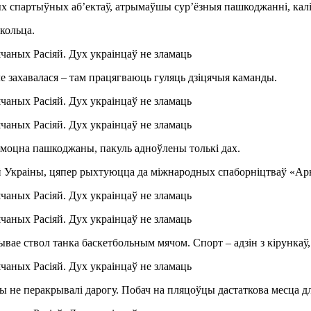
 спартыўных аб’ектаў, атрымаўшы сур’ёзныя пашкоджанні, калі
кольца.
ле захавалася – там працягваюць гуляць дзіцячыя каманды.
моцна пашкоджаны, пакуль адноўлены толькі дах.
най Украіны, цяпер рыхтуюцца да міжнародных спаборніцтваў «Ар
е ствол танка баскетбольным мячом. Спорт – адзін з кірункаў, як
ы не перакрывалі дарогу. Побач на пляцоўцы дастаткова месца для