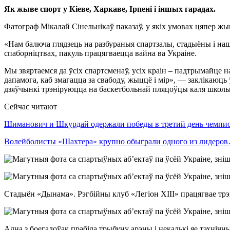
Як жыве спорт у Кіеве, Харкаве, Ірпені і іншых гарадах.
Фатограф Мікалай Сінельнікаў паказаў, у якіх умовах цяпер жыв
«Нам балюча глядзець на разбураныя спартзалы, стадыёны і на
спаборніцтвах, пакуль працягваецца вайна ва Украіне.
Мы звяртаемся да ўсіх спартсменаў, усіх краін – падтрымайце 
дапамога, каб змагацца за свабоду, жыццё і мір», — заклікаюць
дзяўчынкі трэніруюцца на баскетбольнай пляцоўцы каля школы. 
Сейчас читают
Шиманович и Шкурдай одержали победы в третий день чемп
Волейболисты «Шахтера» крупно обыграли одного из лидеро
Стадыён «Дынама». Рэгбійны клуб «Легіон XIII» працягвае трэні
Адна з боегалоўак прабіла трыбуну арэны і некалькі яе тэхнічн