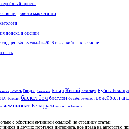
 серьёзный проект
ология цифрового маркетинга
кетологи
гия поиска и оценки
алендаря «Формулы-1»-2026 из-за войны в регионе
тывать
Китай
Кубок Белару
Катар
Гомель
Гродно
Казахстан
Ковальчук
итебск
баскетбол
ган
волейбол
биатлон
борьба
ЕФА
Франция
велоспорт
чемпионат Беларуси
ве
чемпионат Европы
олько с обратной активной ссылкой на страницу статьи.
чников и других порталов интернета, все права на авторство п