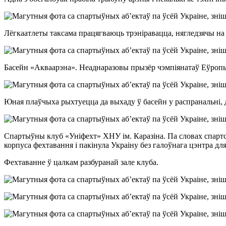
Лёгкаатлеты таксама працягваюць трэніравацца, нягледзячы на
Басейн «Акваарэна». Неаднаразовы прызёр чэмпіянатаў Еўропы і
Юная плаўчыха рыхтуецца да выхаду ў басейн у распранальні, дз
Спартыўны клуб «Уніфехт» ХНУ ім. Каразіна. Па словах спартсме
корпуса фехтавання і пакінула Украіну без галоўнага цэнтра для
Фехтаванне ў цалкам разбуранай зале клуба.