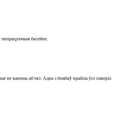
.
 у непрацуючым басейне.
ае не ваенны аб’ект. Адна з бомбаў прабіла ўсе паверхі