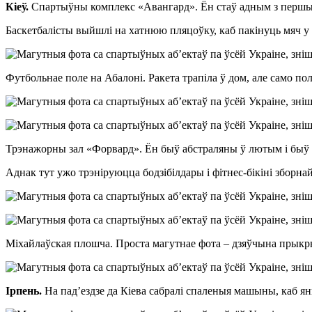
Кіеў.
Спартыўны комплекс «Авангард». Ён стаў адным з першых
Баскетбалісты выйшлі на хатнюю пляцоўку, каб пакінуць мяч у 
Футбольнае поле на Абалоні. Ракета трапіла ў дом, але само по
Трэнажорны зал «Форвард». Ён быў абстраляны ў лютым і быў 
Аднак тут ужо трэніруюцца бодзібілдары і фітнес-бікіні збор
Міхайлаўская плошча. Проста магутнае фота – дзяўчына прыкрыва
Ірпень.
На пад’ездзе да Кіева сабралі спаленыя машыны, каб ян