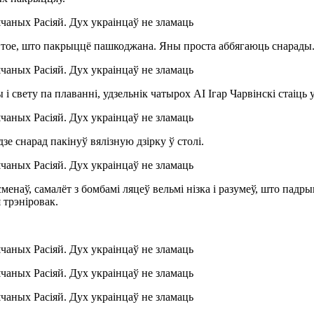
 ​​тое, што пакрыццё пашкоджана. Яны проста аббягаюць снарады
 свету па плаванні, удзельнік чатырох АІ Ігар Чарвінскі стаіць
е снарад пакінуў вялізную дзірку ў столі.
наў, самалёт з бомбамі ляцеў вельмі нізка і разумеў, што падрыв
 трэніровак.