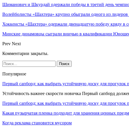
Шиманович и Шкурдай одержали победы в третий день чемпио
Волейболисты «Шахтера» крупно обыграли одного из лидеров
Хоккеисты «Шахтера» одержали двенадцатую победу кряду в с
Минские динамовцы сыграли вничью в квалификации Юноше
Prev
Next
Комментарии закрыты.
Популярное
Первый сапборд: как выбрать устойчивую доску для прогулок 
Устойчивость важнее скорости новичка Первый сапборд долж
Первый сапборд: как выбрать устойчивую доску для прогулок 
Какая пузырчатая пленка подходит для хранения ценных предм
Когда реклама становится мусором