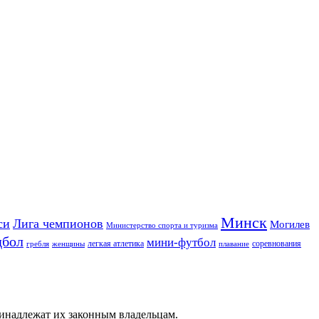
Минск
си
Лига чемпионов
Могилев
Министерство спорта и туризма
дбол
мини-футбол
легкая атлетика
соревнования
гребля
женщины
плавание
ринадлежат их законным владельцам.