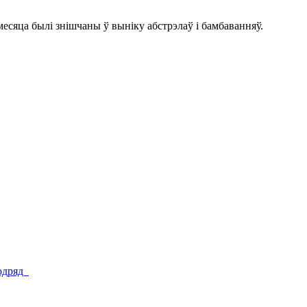
есяца былі знішчаны ў выніку абстрэлаў і бамбаванняў.
подряд