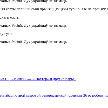
ыя корты павінны былі прыняць дзіцячы турнір, але на працягу м
снага корта.
у гульні.
ив БАТЭ, «Минск» — «Шахтер» и другие пары
ала абсолютной мировой рекордсменкой, одержав 36-ю победу 