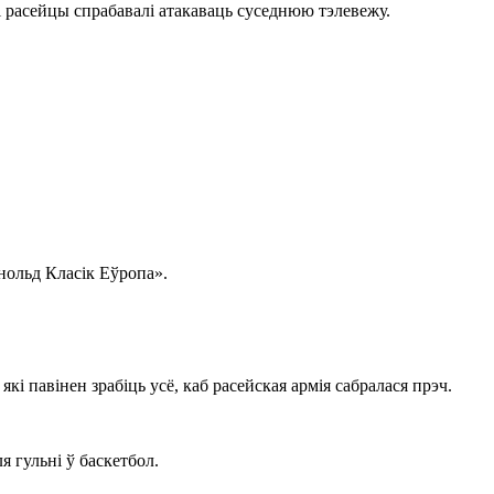
 расейцы спрабавалі атакаваць суседнюю тэлевежу.
нольд Класік Еўропа».
і павінен зрабіць усё, каб расейская армія сабралася прэч.
 гульні ў баскетбол.