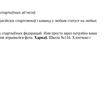
 спартыўных аб’ектаў.
расійскіх спартсменаў і каманд у любым статусе на любых
аіх спартыўных федэрацый. Нам проста зараз патрэбна ваша
ымі атрымаліся фота.
Харкаў.
Школа №134. Хлопчыкі і