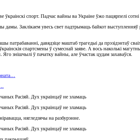
е ўкраінскі спорт. Падчас вайны ва Украіне ўжо пацярпелі сотні
шы дамы. Заклікаем увесь свет падтрымаць байкот выступленняў 
нашы патрабаванні, давядзіце маштаб трагедыі да прэзідэнтаў св
 ўкраінскія спартсмены ў сумеснай заяве. А вось наколькі магутн
Яго знішчылі ў пачатку вайны, але ўчастак цудам захаваўся.
ионата…
в…
равацца, нягледзячы на ​​разбурэнне.
ых пакрыццяў.