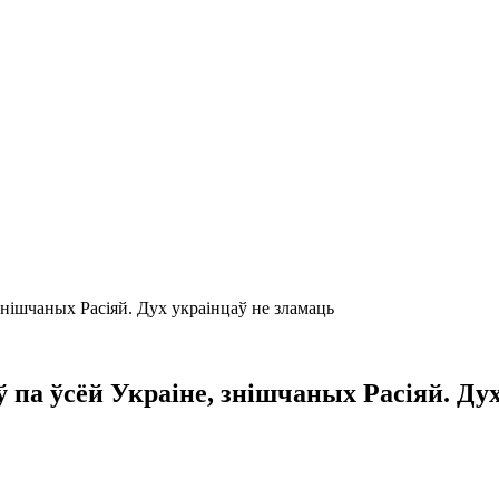
знішчаных Расіяй. Дух украінцаў не зламаць
па ўсёй Украіне, знішчаных Расіяй. Дух