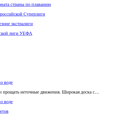
ната страны по плаванию
 российской Суперлиги
езоне экстралиги
ской лиги УЕФА
по воде
ен прощать неточные движения. Широкая доска с…
по воде
етов