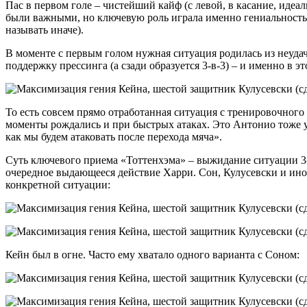
Пас в первом голе – чистейший кайф (с левой, в касание, иде
были важными, но ключевую роль играла именно гениальность К
называть иначе).
В моменте с первым голом нужная ситуация родилась из неуда
поддержку прессинга (а сзади образуется 3-в-3) – и именно в 
То есть совсем прямо отработанная ситуация с тренировочного
моменты рождались и при быстрых атаках. Это Антонио тоже уп
как мы будем атаковать после перехода мяча».
Суть ключевого приема «Тоттенхэма» – выжидание ситуации 3-в
очередное выдающееся действие Харри. Сон, Кулусевски и ино
конкретной ситуации:
Кейн был в огне. Часто ему хватало одного варианта с Соном: