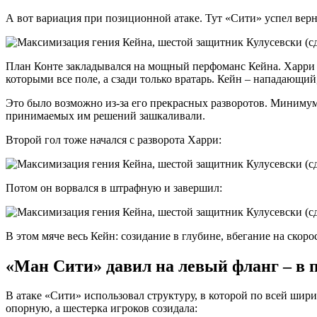
А вот вариация при позиционной атаке. Тут «Сити» успел верн
План Конте закладывался на мощный перфоманс Кейна. Харри не
которыми все поле, а сзади только вратарь. Кейн – нападающий
Это было возможно из-за его прекрасных разворотов. Минимум
принимаемых им решений зашкаливали.
Второй гол тоже начался с разворота Харри:
Потом он ворвался в штрафную и завершил:
В этом мяче весь Кейн: созидание в глубине, вбегание на скор
«Ман Сити» давил на левый фланг – в 
В атаке «Сити» использовал структуру, в которой по всей шир
опорную, а шестерка игроков созидала: