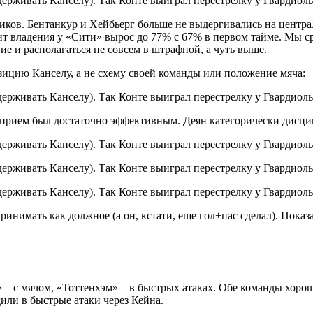
иков. Бентанкур и Хейбьерг больше не выдергивались на центра
 владения у «Сити» вырос до 77% с 67% в первом тайме. Мы ср
 и располагаться не совсем в штрафной, а чуть выше.
зицию Канселу, а не схему своей команды или положение мяча:
 прием был достаточно эффективным. Деян категорически дисц
ринимать как должное (а он, кстати, еще гол+пас сделал). Показ
 – с мячом, «Тоттенхэм» – в быстрых атаках. Обе команды хоро
или в быстрые атаки через Кейна.