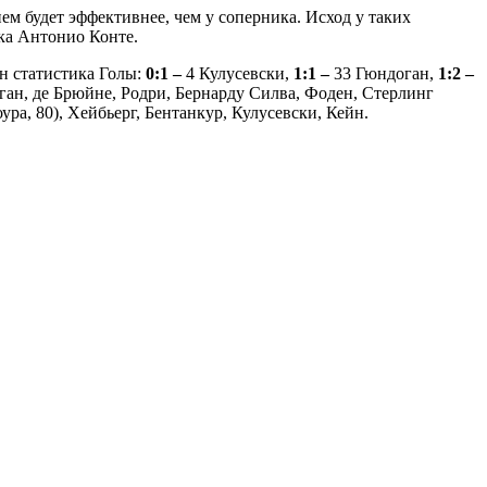
ем будет эффективнее, чем у соперника. Исход у таких
вка Антонио Конте.
йн статистика Голы:
0:1 –
4 Кулусевски,
1:1 –
33 Гюндоган,
1:2 –
ган, де Брюйне, Родри, Бернарду Силва, Фоден, Стерлинг
ра, 80), Хейбьерг, Бентанкур, Кулусевски, Кейн.