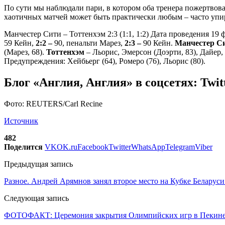
По сути мы наблюдали пари, в котором оба тренера пожертвова
хаотичных матчей может быть практически любым – часто упир
Манчестер Сити – Тоттенхэм 2:3 (1:1, 1:2) Дата проведения 19
59 Кейн,
2:2 –
90, пенальти Марез,
2:3 –
90 Кейн.
Манчестер С
(Марез, 68).
Тоттенхэм
– Льорис, Эмерсон (Доэрти, 83), Дайер,
Предупреждения: Хейбьерг (64), Ромеро (76), Льорис (80).
Блог «Англия, Англия» в соцсетях: Twitt
Фото: REUTERS/Carl Recine
Источник
482
Поделится
VK
OK.ru
Facebook
Twitter
WhatsApp
Telegram
Viber
Предыдущая запись
Разное. Андрей Арямнов занял второе место на Кубке Беларус
Следующая запись
ФОТОФАКТ: Церемония закрытия Олимпийских игр в Пекин