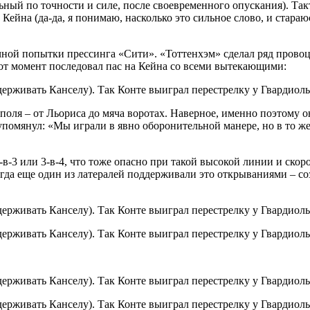
альный по точности и силе, после своевременного опускания). Т
ейна (да-да, я понимаю, насколько это сильное слово, и стара
чной попытки прессинга «Сити». «Тоттенхэм» сделал ряд прово
этот момент последовал пас на Кейна со всеми вытекающими:
 поля – от Льориса до мяча воротах. Наверное, именно поэтому 
омянул: «Мы играли в явно оборонительной манере, но в то же 
-3 или 3-в-4, что тоже опасно при такой высокой линии и скоро
гда еще один из латералей поддерживали это открываниями – соз