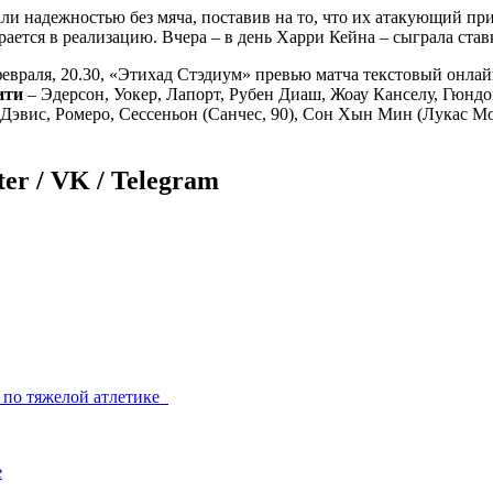
ли надежностью без мяча, поставив на то, что их атакующий при
ается в реализацию. Вчера – в день Харри Кейна – сыграла ста
 февраля, 20.30, «Этихад Стэдиум» превью матча текстовый онла
ити
– Эдерсон, Уокер, Лапорт, Рубен Диаш, Жоау Канселу, Гюндо
 Дэвис, Ромеро, Сессеньон (Санчес, 90), Сон Хын Мин (Лукас Моу
er / VK / Telegram
и по тяжелой атлетике
е