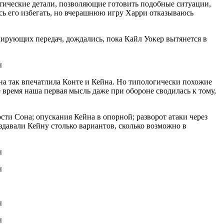
актические детали, позволяющие готовить подобные ситуации,
юсь его избегать, но вчерашнюю игру Харри отказываюсь
цирующих передач, дождались, пока Кайл Уокер вытянется в
она так впечатлила Конте и Кейна. Но типологически похожие
время наша первая мысль даже при обороне сводилась к тому,
сти Сона; опускания Кейна в опорной; разворот атаки через
давали Кейну столько вариантов, сколько возможно в