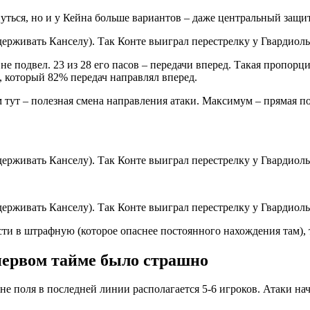
уться, но и у Кейна больше вариантов – даже центральный защи
 подвел. 23 из 28 его пасов – передачи вперед. Такая пропорц
, который 82% передач направлял вперед.
 тут – полезная смена направления атаки. Максимум – прямая по
ости в штрафную (которое опаснее постоянного нахождения там),
первом тайме было страшно
ине поля в последней линии располагается 5-6 игроков. Атаки н