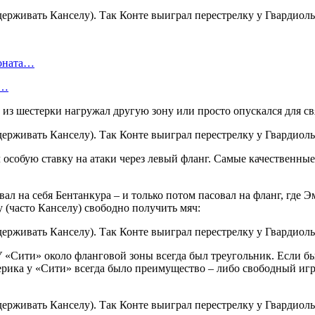
ионата…
в…
из шестерки нагружал другую зону или просто опускался для св
л особую ставку на атаки через левый фланг. Самые качественны
.
ал на себя Бентанкура – и только потом пасовал на фланг, гд
 (часто Канселу) свободно получить мяч:
 «Сити» около фланговой зоны всегда был треугольник. Если бы
ерика у «Сити» всегда было преимущество – либо свободный игро