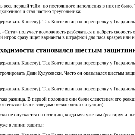
 весь первый тайм, но постоянного наполнения в них не было. 
дключился и стал частью треугольника:
ок «Сити» получает возможность разбежаться и набрать скорость
 игрок сразу ищет варианты в штрафной для паса вразрез или н
обходимости становился шестым защитни
тролировать Деян Кулусевски. Часто он оказывался шестым защ
ткая разница. В первой половине они были следствием его реак
«Тоттенхэм» был в заведомо невыгодной ситуации).
ки не опускается на позицию, когда мяч уже там (реагируя и пыт
 уже в линии защиты: