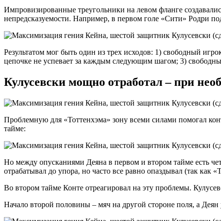
Импровизированные треугольники на левом фланге создавались
непредсказуемости. Например, в первом голе «Сити» Родри по
Результатом мог быть один из трех исходов: 1) свободный игр
цепочке не успевает за каждым следующим шагом; 3) свободный
Кулусевски мощно отработал – при не
Проблемную для «Тоттенхэма» зону всеми силами помогал кон
тайме:
Но между опусканиями Деяна в первом и втором тайме есть че
отрабатывал до упора, но часто все равно опаздывал (так как 
Во втором тайме Конте отреагировал на эту проблемы. Кулусевс
Начало второй половины – мяч на другой стороне поля, а Деян