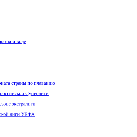
ороткой воде
ната страны по плаванию
 российской Суперлиги
езоне экстралиги
ской лиги УЕФА