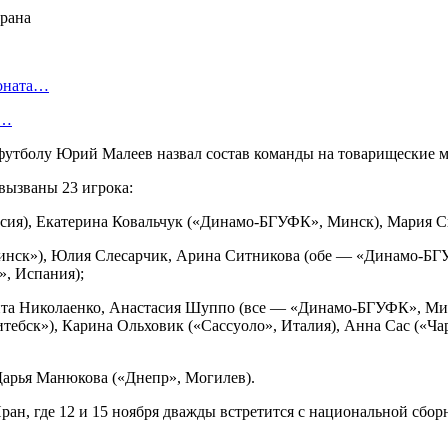
ионата…
в…
 футболу Юрий Малеев назвал состав команды на товарищеские 
вызваны 23 игрока:
оссия), Екатерина Ковальчук («Динамо-БГУФК», Минск), Мария 
инск»), Юлия Слесарчик, Арина Ситникова (обе — «Динамо-БГУ
», Испания);
а Николаенко, Анастасия Шуппо (все — «Динамо-БГУФК», Минс
тебск»), Карина Ольховик («Сассуоло», Италия), Анна Сас («Ча
рья Манюкова («Днепр», Могилев).
ран, где 12 и 15 ноября дважды встретится с национальной сбор