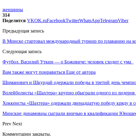
женщины
314
Поделится
VK
OK.ru
Facebook
Twitter
WhatsApp
Telegram
Viber
Предыдущая запись
В Минске стартовал международный турнир по плаванию на к
Следующая запись
Футбол. Василий Уткин — о Божовиче: человек сходит с ума
Вам также могут понравиться
Еще от автора
Шиманович и Шкурдай одержали победы в третий день чемпио
Волейболисты «Шахтера» крупно обыграли одного из лидеров
Хоккеисты «Шахтера» одержали двенадцатую победу кряду в с
Минские динамовцы сыграли вничью в квалификации Юноше
Prev
Next
Комментарии закрыты.