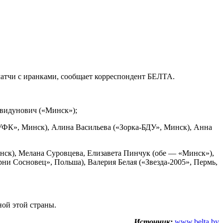
матчи с иранками, сообщает корреспондент БЕЛТА.
Свидунович («Минск»);
ФК», Минск), Алина Васильева («Зорка-БДУ», Минск), Анна
к), Мелана Суровцева, Елизавета Пинчук (обе — «Минск»),
рни Сосновец», Польша), Валерия Белая («Звезда-2005», Пермь,
ной этой страны.
Источник:
www.belta.by