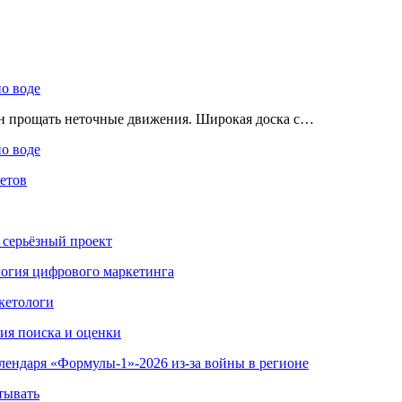
по воде
ен прощать неточные движения. Широкая доска с…
по воде
етов
 серьёзный проект
ология цифрового маркетинга
кетологи
гия поиска и оценки
алендаря «Формулы-1»-2026 из-за войны в регионе
тывать