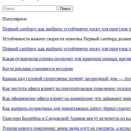
Популярное
Первый сапборд: как выбрать устойчивую доску для прогулок 
Устойчивость важнее скорости новичка Первый сапборд долж
Первый сапборд: как выбрать устойчивую доску для прогулок 
Какая пузырчатая пленка подходит для хранения ценных предм
Когда реклама становится мусором
Крыша над головой спортсмена: почему загородный дом — это
Как чистота офиса влияет на покупательское поведение: псих
Как оформление офиса влияет на конверсию: что забывают мар
Как выбрать подрядчика для демонтажных работ: digital-страте
Гран-при Бахрейна и Саудовской Аравии могут исчезнуть из к
Туризм нового поколения: зачем люди едут не смотреть, а испы