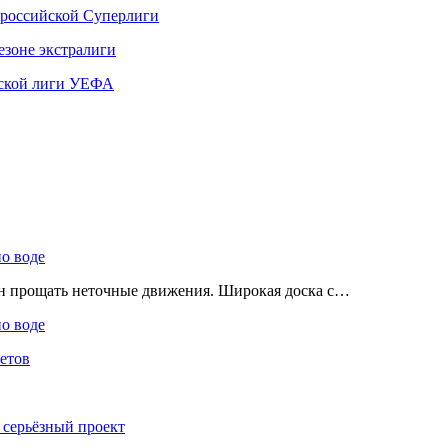
 российской Суперлиги
езоне экстралиги
ской лиги УЕФА
по воде
ен прощать неточные движения. Широкая доска с…
по воде
етов
 серьёзный проект