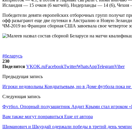
Исландия — 15 очков (6 матчей), Нидерланды — 14 (6), Чехия — 
Победители девяти европейских отборочных групп получат пр
офф разыграют еще две путевки в Австралию и Новую Зеландию
ЧМ-2019 во Франции сборная США завоевала свое четвертое зол
#беларусь
230
Поделится
VK
OK.ru
Facebook
Twitter
WhatsApp
Telegram
Viber
Предыдущая запись
Игроки недовольны Кондратьевым, но в Доме футбола пока не н
Следующая запись
Футбол. Опорный полузащитник Ардит Крыми стал игроком 
Вам также могут понравиться
Еще от автора
Шиманович и Шкурдай одержали победы в третий день чемпио