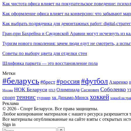
Как чистота офиса влияет на покупательское поведение: псих
Как оформление офиса влияет на конверсию: что забывают мар
Как выбрать подрядчика для демонтажных работ: digital-страте
Гран-при Бахрейна и Саудовской Аравии могут исчезнуть из к
Туризм нового поколения: зачем люди едут не смотреть, а испы
Советы по выбору цвета для отделки стен
Шлифовка паркета — это восстановление пола
Метки
#беларусь
#футбол
#россия
#брест
Азаренко
В
Соболенко
НОК Беларуси
Олимпиада
Саснович
У
Москва
НХЛ
хоккей
теннис
спорт
хк Динамо-Минск
турнир
хоккей на тра
Реклама
© 2026 - Спорт Беларуси. Все права защищены.
Любое копирование материалов с нашего ресурса разрешается т
Все материалы опубликованные на сайте взяты с открытых исто
Sign in