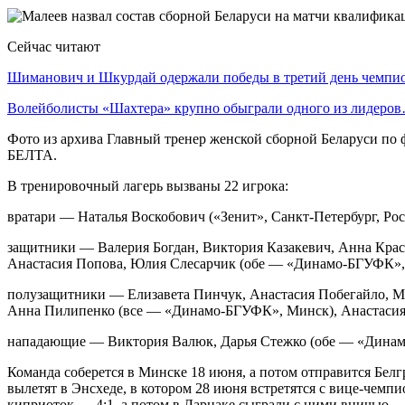
Сейчас читают
Шиманович и Шкурдай одержали победы в третий день чемп
Волейболисты «Шахтера» крупно обыграли одного из лидеро
Фото из архива Главный тренер женской сборной Беларуси по 
БЕЛТА.
В тренировочный лагерь вызваны 22 игрока:
вратари — Наталья Воскобович («Зенит», Санкт-Петербург, Ро
защитники — Валерия Богдан, Виктория Казакевич, Анна Краси
Анастасия Попова, Юлия Слесарчик (обе — «Динамо-БГУФК»,
полузащитники — Елизавета Пинчук, Анастасия Побегайло, Ме
Анна Пилипенко (все — «Динамо-БГУФК», Минск), Анастасия Шл
нападающие — Виктория Валюк, Дарья Стежко (обе — «Дина
Команда соберется в Минске 18 июня, а потом отправится Бел
вылетят в Энсхеде, в котором 28 июня встретятся с вице-чем
киприоток — 4:1, а потом в Ларнаке сыграли с ними вничью —