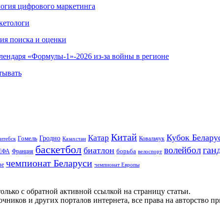
ология цифрового маркетинга
кетологи
гия поиска и оценки
алендаря «Формулы-1»-2026 из-за войны в регионе
тывать
Китай
Кубок Белару
Катар
Гомель
Гродно
Казахстан
Ковальчук
итебск
баскетбол
ган
волейбол
биатлон
борьба
ЕФА
Франция
велоспорт
чемпионат Беларуси
ве
чемпионат Европы
олько с обратной активной ссылкой на страницу статьи.
чников и других порталов интернета, все права на авторство п