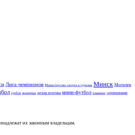
Минск
си
Лига чемпионов
Могилев
Министерство спорта и туризма
дбол
мини-футбол
легкая атлетика
соревнования
гребля
женщины
плавание
ринадлежат их законным владельцам.