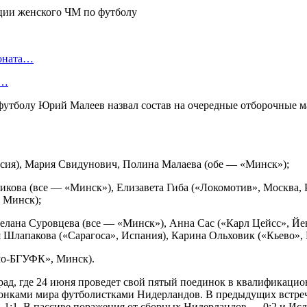
ионата…
в…
футболу Юрий Малеев назвал состав на очередные отборочные м
ссия), Мария Свидунович, Полина Малаева (обе — «Минск»);
кова (все — «Минск»), Елизавета Гиба («Локомотив», Москва, Р
 Минск);
лана Суровцева (все — «Минск»), Анна Сас («Карл Цейсс», Йен
апакова («Сарагоса», Испания), Карина Ольховик («Кьево», Ве
мо-БГУФК», Минск).
град, где 24 июня проведет свой пятый поединок в квалификаци
пионками мира футболистками Нидерландов. В предыдущих встре
 1:1. В пассиве поражения от сборных Нидерландов — 0:2 и Исл