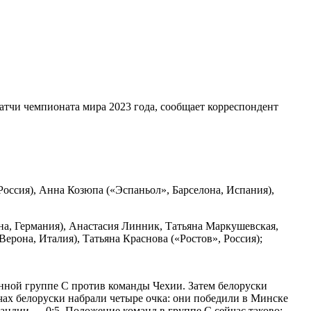
атчи чемпионата мира 2023 года, сообщает корреспондент
оссия), Анна Козюпа («Эспаньол», Барселона, Испания),
а, Германия), Анастасия Линник, Татьяна Маркушевская,
рона, Италия), Татьяна Краснова («Ростов», Россия);
онной группе С против команды Чехии. Затем белоруски
чах белоруски набрали четыре очка: они победили в Минске
андии — 0:5. Положение команд в группе С сейчас таково: