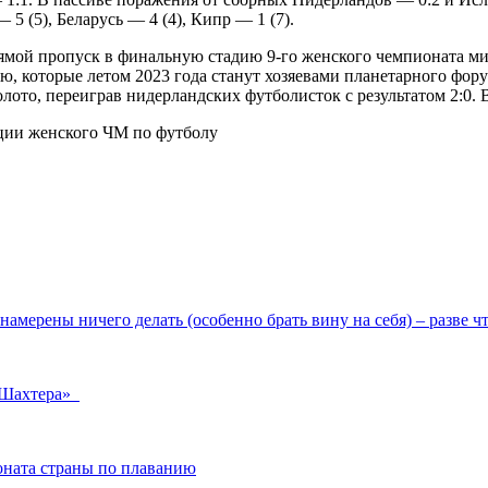
5 (5), Беларусь — 4 (4), Кипр — 1 (7).
ямой пропуск в финальную стадию 9-го женского чемпионата м
, которые летом 2023 года станут хозяевами планетарного фору
ото, переиграв нидерландских футболисток с результатом 2:0. В
амерены ничего делать (особенно брать вину на себя) – разве ч
«Шахтера»
ната страны по плаванию