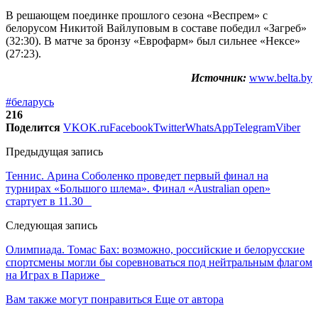
В решающем поединке прошлого сезона «Веспрем» с
белорусом Никитой Вайлуповым в составе победил «Загреб»
(32:30). В матче за бронзу «Еврофарм» был сильнее «Нексе»
(27:23).
Источник:
www.belta.by
#беларусь
216
Поделится
VK
OK.ru
Facebook
Twitter
WhatsApp
Telegram
Viber
Предыдущая запись
Теннис. Арина Соболенко проведет первый финал на
турнирах «Большого шлема». Финал «Australian open»
стартует в 11.30
Следующая запись
Олимпиада. Томас Бах: возможно, российские и белорусские
спортсмены могли бы соревноваться под нейтральным флагом
на Играх в Париже
Вам также могут понравиться
Еще от автора