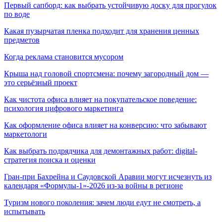
Первый сапборд: как выбрать устойчивую доску для прогулок
по воде
Какая пузырчатая пленка подходит для хранения ценных
предметов
Когда реклама становится мусором
Крыша над головой спортсмена: почему загородный дом —
это серьёзный проект
Как чистота офиса влияет на покупательское поведение:
психология цифрового маркетинга
Как оформление офиса влияет на конверсию: что забывают
маркетологи
Как выбрать подрядчика для демонтажных работ: digital-
стратегия поиска и оценки
Гран-при Бахрейна и Саудовской Аравии могут исчезнуть из
календаря «Формулы-1»-2026 из-за войны в регионе
Туризм нового поколения: зачем люди едут не смотреть, а
испытывать