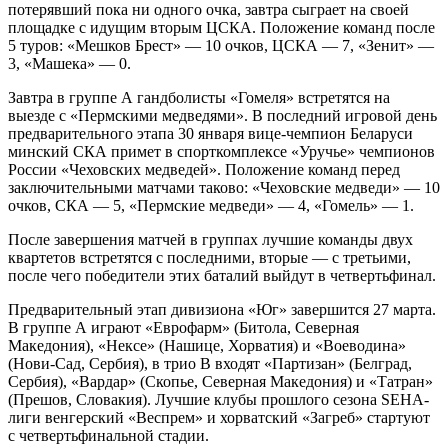
потерявший пока ни одного очка, завтра сыграет на своей
площадке с идущим вторым ЦСКА. Положение команд после
5 туров: «Мешков Брест» — 10 очков, ЦСКА — 7, «Зенит» —
3, «Машека» — 0.
Завтра в группе А гандболисты «Гомеля» встретятся на
выезде с «Пермскими медведями». В последний игровой день
предварительного этапа 30 января вице-чемпион Беларуси
минский СКА примет в спорткомплексе «Уручье» чемпионов
России «Чеховских медведей». Положение команд перед
заключительными матчами таково: «Чеховские медведи» — 10
очков, СКА — 5, «Пермские медведи» — 4, «Гомель» — 1.
После завершения матчей в группах лучшие команды двух
квартетов встретятся с последними, вторые — с третьими,
после чего победители этих баталий выйдут в четвертьфинал.
Предварительный этап дивизиона «Юг» завершится 27 марта.
В группе А играют «Еврофарм» (Битола, Северная
Македония), «Нексе» (Нашице, Хорватия) и «Воеводина»
(Нови-Сад, Сербия), в трио В входят «Партизан» (Белград,
Сербия), «Вардар» (Скопье, Северная Македония) и «Татран»
(Прешов, Словакия). Лучшие клубы прошлого сезона SEHA-
лиги венгерский «Веспрем» и хорватский «Загреб» стартуют
с четвертьфинальной стадии.