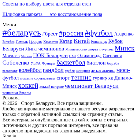
Советы по выбору цвета для отделки стен
Шлифовка паркета — это восстановление пола
Метки
#беларусь
#футбол
#россия
#брест
Азаренко
Китай
Кубок
Катар
Гомель
Гродно
Казахстан
Ковальчук
Витебск
Минск
Беларуси
Лига чемпионов
Министерство спорта и туризма
НОК Беларуси
Олимпиада
Могилев
Саснович
Москва
НХЛ
баскетбол
Соболенко
биатлон
борьба
УЕФА
Франция
гандбол
волейбол
мини-
легкая атлетика
гребля
женщины
велоспорт
теннис
спорт
футбол
хк Динамо-
турнир
соревнования
плавание
хоккей
чемпионат Беларуси
Минск
хоккей на траве
чемпионат Европы
Реклама
© 2026 - Спорт Беларуси. Все права защищены.
Любое копирование материалов с нашего ресурса разрешается
только с обратной активной ссылкой на страницу статьи.
Все материалы опубликованные на сайте взяты с открытых
источников и других порталов интернета, все права на
авторство принадлежат их законным владельцам.
Sign in