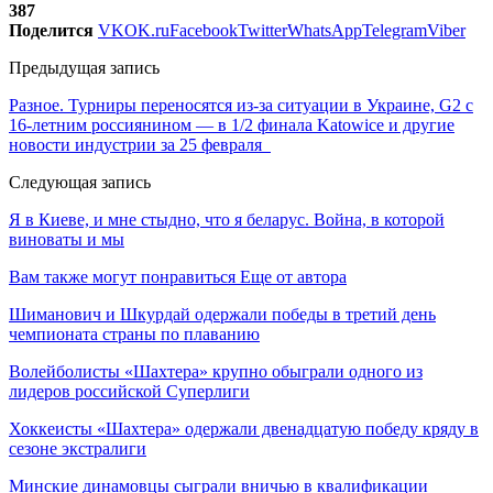
387
Поделится
VK
OK.ru
Facebook
Twitter
WhatsApp
Telegram
Viber
Предыдущая запись
Разное. Турниры переносятся из-за ситуации в Украине, G2 с
16-летним россиянином — в 1/2 финала Katowice и другие
новости индустрии за 25 февраля
Следующая запись
Я в Киеве, и мне стыдно, что я беларус. Война, в которой
виноваты и мы
Вам также могут понравиться
Еще от автора
Шиманович и Шкурдай одержали победы в третий день
чемпионата страны по плаванию
Волейболисты «Шахтера» крупно обыграли одного из
лидеров российской Суперлиги
Хоккеисты «Шахтера» одержали двенадцатую победу кряду в
сезоне экстралиги
Минские динамовцы сыграли вничью в квалификации