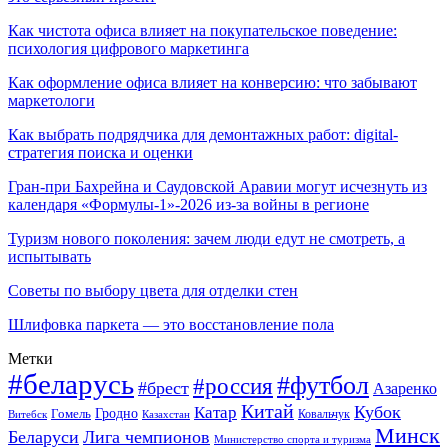
Как чистота офиса влияет на покупательское поведение:
психология цифрового маркетинга
Как оформление офиса влияет на конверсию: что забывают
маркетологи
Как выбрать подрядчика для демонтажных работ: digital-
стратегия поиска и оценки
Гран-при Бахрейна и Саудовской Аравии могут исчезнуть из
календаря «Формулы-1»-2026 из-за войны в регионе
Туризм нового поколения: зачем люди едут не смотреть, а
испытывать
Советы по выбору цвета для отделки стен
Шлифовка паркета — это восстановление пола
Метки
#беларусь
#футбол
#россия
#брест
Азаренко
Китай
Кубок
Катар
Гомель
Гродно
Казахстан
Ковальчук
Витебск
Минск
Беларуси
Лига чемпионов
Министерство спорта и туризма