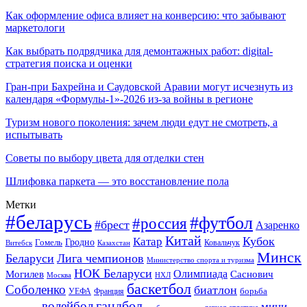
Как оформление офиса влияет на конверсию: что забывают
маркетологи
Как выбрать подрядчика для демонтажных работ: digital-
стратегия поиска и оценки
Гран-при Бахрейна и Саудовской Аравии могут исчезнуть из
календаря «Формулы-1»-2026 из-за войны в регионе
Туризм нового поколения: зачем люди едут не смотреть, а
испытывать
Советы по выбору цвета для отделки стен
Шлифовка паркета — это восстановление пола
Метки
#беларусь
#футбол
#россия
#брест
Азаренко
Китай
Кубок
Катар
Гомель
Гродно
Казахстан
Ковальчук
Витебск
Минск
Беларуси
Лига чемпионов
Министерство спорта и туризма
НОК Беларуси
Олимпиада
Могилев
Саснович
Москва
НХЛ
баскетбол
Соболенко
биатлон
борьба
УЕФА
Франция
гандбол
волейбол
мини-