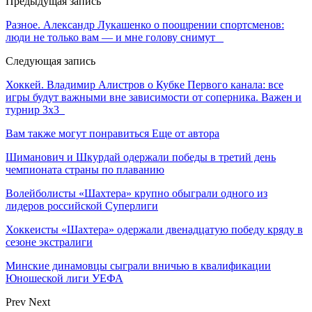
Предыдущая запись
Разное. Александр Лукашенко о поощрении спортсменов:
люди не только вам — и мне голову снимут
Следующая запись
Хоккей. Владимир Алистров о Кубке Первого канала: все
игры будут важными вне зависимости от соперника. Важен и
турнир 3х3
Вам также могут понравиться
Еще от автора
Шиманович и Шкурдай одержали победы в третий день
чемпионата страны по плаванию
Волейболисты «Шахтера» крупно обыграли одного из
лидеров российской Суперлиги
Хоккеисты «Шахтера» одержали двенадцатую победу кряду в
сезоне экстралиги
Минские динамовцы сыграли вничью в квалификации
Юношеской лиги УЕФА
Prev
Next