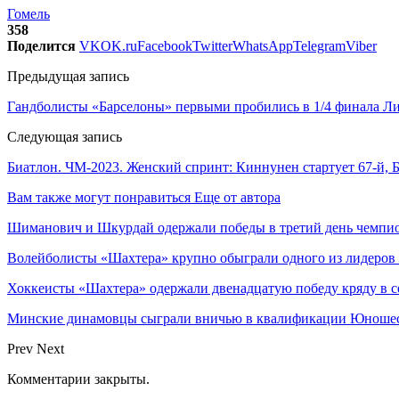
Гомель
358
Поделится
VK
OK.ru
Facebook
Twitter
WhatsApp
Telegram
Viber
Предыдущая запись
Гандболисты «Барселоны» первыми пробились в 1/4 финала Л
Следующая запись
Биатлон. ЧМ-2023. Женский спринт: Киннунен стартует 67-й,
Вам также могут понравиться
Еще от автора
Шиманович и Шкурдай одержали победы в третий день чемпио
Волейболисты «Шахтера» крупно обыграли одного из лидеров
Хоккеисты «Шахтера» одержали двенадцатую победу кряду в с
Минские динамовцы сыграли вничью в квалификации Юноше
Prev
Next
Комментарии закрыты.