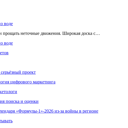
по воде
ен прощать неточные движения. Широкая доска с…
по воде
етов
 серьёзный проект
ология цифрового маркетинга
кетологи
гия поиска и оценки
алендаря «Формулы-1»-2026 из-за войны в регионе
тывать