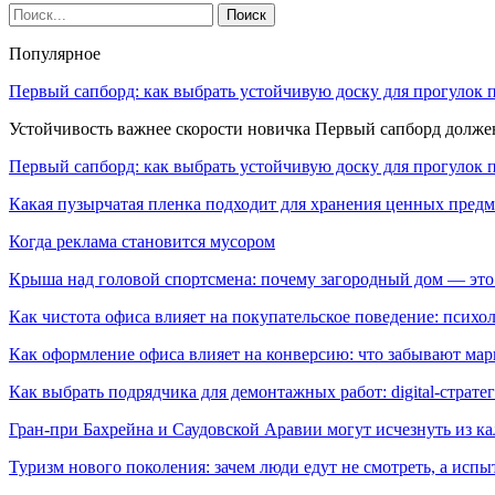
Популярное
Первый сапборд: как выбрать устойчивую доску для прогулок 
Устойчивость важнее скорости новичка Первый сапборд долж
Первый сапборд: как выбрать устойчивую доску для прогулок 
Какая пузырчатая пленка подходит для хранения ценных предм
Когда реклама становится мусором
Крыша над головой спортсмена: почему загородный дом — это
Как чистота офиса влияет на покупательское поведение: псих
Как оформление офиса влияет на конверсию: что забывают мар
Как выбрать подрядчика для демонтажных работ: digital-страте
Гран-при Бахрейна и Саудовской Аравии могут исчезнуть из к
Туризм нового поколения: зачем люди едут не смотреть, а испы