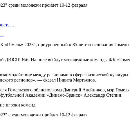
ионата…
в…
 «Гомель» 2023″, приуроченный к 85-летию основания Гомельско
кой ДЮСШ №6. На поле выйдут молодежные команды ФК «Гомел
взаимодействие между регионами в сфере физической культуры 
янского регионов», — сказал Никита Мартьянов.
ателя Гомельского облисполкома Дмитрий Алейников, мэр Гомел
р футбольной Академии «Динамо-Брянск» Александр Степин.
ие игроки команд.