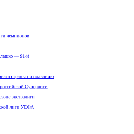
иги чемпионов
 Блашко — 91-й
ната страны по плаванию
 российской Суперлиги
езоне экстралиги
ской лиги УЕФА