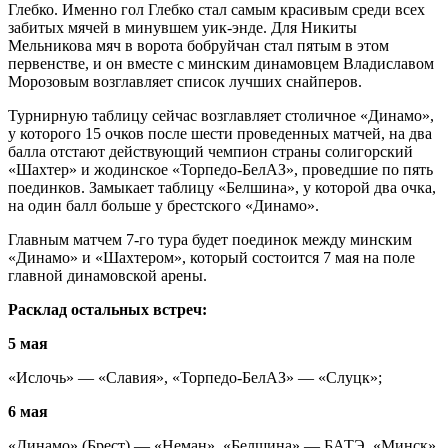
Глебко. Именно гол Глебко стал самым красивым среди всех
забитых мячей в минувшем уик-энде. Для Никиты
Мельникова мяч в ворота бобруйчан стал пятым в этом
первенстве, и он вместе с минским динамовцем Владиславом
Морозовым возглавляет список лучших снайперов.
Турнирную таблицу сейчас возглавляет столичное «Динамо»,
у которого 15 очков после шести проведенных матчей, на два
балла отстают действующий чемпион страны солигорский
«Шахтер» и жодинское «Торпедо-БелАЗ», проведшие по пять
поединков. Замыкает таблицу «Белшина», у которой два очка,
на один балл больше у брестского «Динамо».
Главным матчем 7-го тура будет поединок между минским
«Динамо» и «Шахтером», который состоится 7 мая на поле
главной динамовской арены.
Расклад остальных встреч:
5 мая
«Ислочь» — «Славия», «Торпедо-БелАЗ» — «Слуцк»;
6 мая
«Динамо» (Брест) — «Неман», «Белшина» — БАТЭ, «Минск»