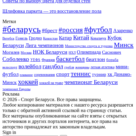
Советы по выбору цвета для отделки стен
Шлифовка паркета — это восстановление пола
Метки
#беларусь
#футбол
#россия
#брест
Азаренко
Китай
Кубок
Катар
Гомель
Гродно
Казахстан
Ковальчук
Витебск
Минск
Беларуси
Лига чемпионов
Министерство спорта и туризма
НОК Беларуси
Олимпиада
Могилев
Саснович
Москва
НХЛ
баскетбол
Соболенко
биатлон
борьба
УЕФА
Франция
гандбол
волейбол
мини-
легкая атлетика
гребля
женщины
велоспорт
теннис
спорт
футбол
хк Динамо-
турнир
соревнования
плавание
хоккей
чемпионат Беларуси
Минск
хоккей на траве
чемпионат Европы
Реклама
© 2026 - Спорт Беларуси. Все права защищены.
Любое копирование материалов с нашего ресурса разрешается
только с обратной активной ссылкой на страницу статьи.
Все материалы опубликованные на сайте взяты с открытых
источников и других порталов интернета, все права на
авторство принадлежат их законным владельцам.
Sign in