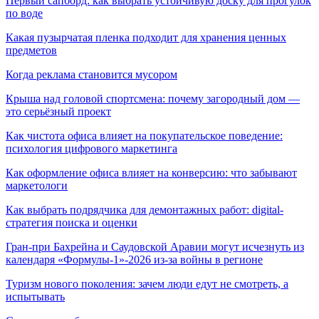
Первый сапборд: как выбрать устойчивую доску для прогулок
по воде
Какая пузырчатая пленка подходит для хранения ценных
предметов
Когда реклама становится мусором
Крыша над головой спортсмена: почему загородный дом —
это серьёзный проект
Как чистота офиса влияет на покупательское поведение:
психология цифрового маркетинга
Как оформление офиса влияет на конверсию: что забывают
маркетологи
Как выбрать подрядчика для демонтажных работ: digital-
стратегия поиска и оценки
Гран-при Бахрейна и Саудовской Аравии могут исчезнуть из
календаря «Формулы-1»-2026 из-за войны в регионе
Туризм нового поколения: зачем люди едут не смотреть, а
испытывать