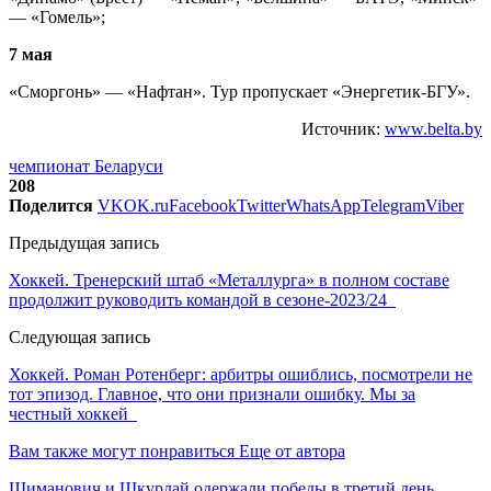
— «Гомель»;
7 мая
«Сморгонь» — «Нафтан». Тур пропускает «Энергетик-БГУ».
Источник:
www.belta.by
чемпионат Беларуси
208
Поделится
VK
OK.ru
Facebook
Twitter
WhatsApp
Telegram
Viber
Предыдущая запись
Хоккей. Тренерский штаб «Металлурга» в полном составе
продолжит руководить командой в сезоне-2023/24
Следующая запись
Хоккей. Роман Ротенберг: арбитры ошиблись, посмотрели не
тот эпизод. Главное, что они признали ошибку. Мы за
честный хоккей
Вам также могут понравиться
Еще от автора
Шиманович и Шкурдай одержали победы в третий день