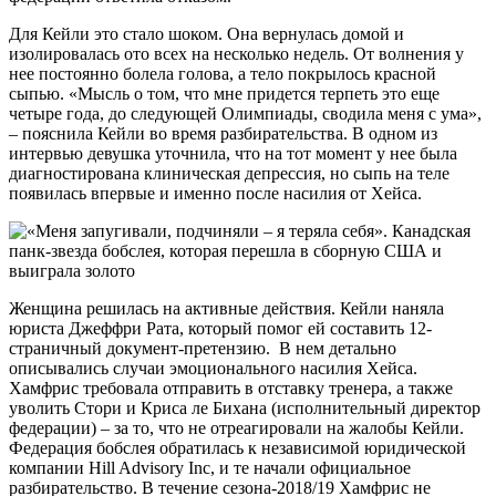
Для Кейли это стало шоком. Она вернулась домой и
изолировалась ото всех на несколько недель. От волнения у
нее постоянно болела голова, а тело покрылось красной
сыпью. «Мысль о том, что мне придется терпеть это еще
четыре года, до следующей Олимпиады, сводила меня с ума»,
– пояснила Кейли во время разбирательства. В одном из
интервью девушка уточнила, что на тот момент у нее была
диагностирована клиническая депрессия, но сыпь на теле
появилась впервые и именно после насилия от Хейса.
Женщина решилась на активные действия. Кейли наняла
юриста Джеффри Рата, который помог ей составить 12-
страничный документ-претензию. В нем детально
описывались случаи эмоционального насилия Хейса.
Хамфрис требовала отправить в отставку тренера, а также
уволить Стори и Криса ле Бихана (исполнительный директор
федерации) – за то, что не отреагировали на жалобы Кейли.
Федерация бобслея обратилась к независимой юридической
компании Hill Advisory Inc, и те начали официальное
разбирательство. В течение сезона-2018/19 Хамфрис не