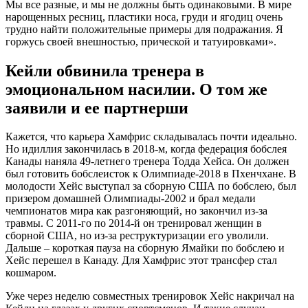
Мы все разные, и мы не должны быть одинаковыми. В мире
нарощенных ресниц, пластики носа, груди и ягодиц очень
трудно найти положительные примеры для подражания. Я
горжусь своей внешностью, прической и татуировками».
Кейли обвинила тренера в
эмоциональном насилии. О том же
заявили и ее партнерши
Кажется, что карьера Хамфрис складывалась почти идеально.
Но идиллия закончилась в 2018-м, когда федерация бобслея
Канады наняла 49-летнего тренера Тодда Хейса. Он должен
был готовить бобслеисток к Олимпиаде-2018 в Пхенчхане. В
молодости Хейс выступал за сборную США по бобслею, был
призером домашней Олимпиады-2002 и брал медали
чемпионатов мира как разгоняющий, но закончил из-за
травмы. С 2011-го по 2014-й он тренировал женщин в
сборной США, но из-за реструктуризации его уволили.
Дальше – короткая пауза на сборную Ямайки по бобслею и
Хейс перешел в Канаду. Для Хамфрис этот трансфер стал
кошмаром.
Уже через неделю совместных тренировок Хейс накричал на