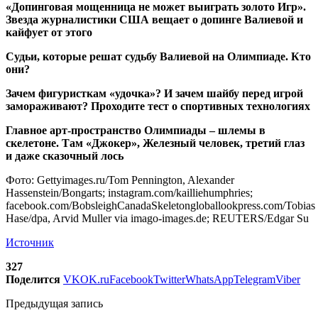
«Допинговая мощенница не может выиграть золото Игр».
Звезда журналистики США вещает о допинге Валиевой и
кайфует от этого
Судьи, которые решат судьбу Валиевой на Олимпиаде. Кто
они?
Зачем фигуристкам «удочка»? И зачем шайбу перед игрой
замораживают? Проходите тест о спортивных технологиях
Главное арт-пространство Олимпиады – шлемы в
скелетоне. Там «Джокер», Железный человек, третий глаз
и даже сказочный лось
Фото: Gettyimages.ru/Tom Pennington, Alexander
Hassenstein/Bongarts; instagram.com/kailliehumphries;
facebook.com/BobsleighCanadaSkeletongloballookpress.com/Tobias
Hase/dpa, Arvid Muller via imago-images.de; REUTERS/Edgar Su
Источник
327
Поделится
VK
OK.ru
Facebook
Twitter
WhatsApp
Telegram
Viber
Предыдущая запись