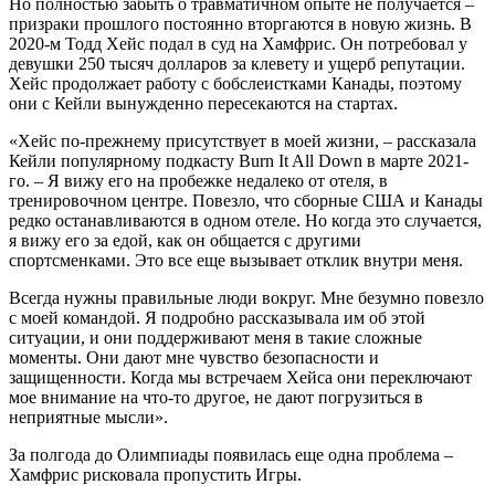
Но полностью забыть о травматичном опыте не получается –
призраки прошлого постоянно вторгаются в новую жизнь. В
2020-м Тодд Хейс подал в суд на Хамфрис. Он потребовал у
девушки 250 тысяч долларов за клевету и ущерб репутации.
Хейс продолжает работу с бобслеистками Канады, поэтому
они с Кейли вынужденно пересекаются на стартах.
«Хейс по-прежнему присутствует в моей жизни, – рассказала
Кейли популярному подкасту Burn It All Down в марте 2021-
го. – Я вижу его на пробежке недалеко от отеля, в
тренировочном центре. Повезло, что сборные США и Канады
редко останавливаются в одном отеле. Но когда это случается,
я вижу его за едой, как он общается с другими
спортсменками. Это все еще вызывает отклик внутри меня.
Всегда нужны правильные люди вокруг. Мне безумно повезло
с моей командой. Я подробно рассказывала им об этой
ситуации, и они поддерживают меня в такие сложные
моменты. Они дают мне чувство безопасности и
защищенности. Когда мы встречаем Хейса они переключают
мое внимание на что-то другое, не дают погрузиться в
неприятные мысли».
За полгода до Олимпиады появилась еще одна проблема –
Хамфрис рисковала пропустить Игры.