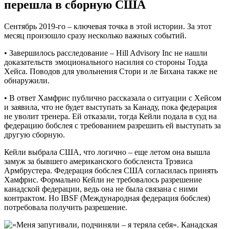
перешла в сборную США
Сентябрь 2019-го – ключевая точка в этой истории. За этот
месяц произошло сразу несколько важных событий.
• Завершилось расследование – Hill Advisory Inc не нашли
доказательств эмоционального насилия со стороны Тодда
Хейса. Поводов для увольнения Стори и ле Бихана также не
обнаружили.
• В ответ Хамфрис публично рассказала о ситуации с Хейсом
и заявила, что не будет выступать за Канаду, пока федерация
не уволит тренера. Ей отказали, тогда Кейли подала в суд на
федерацию бобслея с требованием разрешить ей выступать за
другую сборную.
Кейли выбрала США, что логично – еще летом она вышла
замуж за бывшего американского бобслеиста Трэвиса
Армбрустера. Федерация бобслея США согласилась принять
Хамфрис. Формально Кейли не требовалось разрешение
канадской федерации, ведь она не была связана с ними
контрактом. Но IBSF (Международная федерация бобслея)
потребовала получить разрешение.