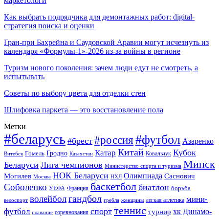
маркетологи
Как выбрать подрядчика для демонтажных работ: digital-
стратегия поиска и оценки
Гран-при Бахрейна и Саудовской Аравии могут исчезнуть из
календаря «Формулы-1»-2026 из-за войны в регионе
Туризм нового поколения: зачем люди едут не смотреть, а
испытывать
Советы по выбору цвета для отделки стен
Шлифовка паркета — это восстановление пола
Метки
#беларусь
#футбол
#россия
#брест
Азаренко
Китай
Кубок
Катар
Гомель
Гродно
Казахстан
Ковальчук
Витебск
Минск
Беларуси
Лига чемпионов
Министерство спорта и туризма
НОК Беларуси
Олимпиада
Могилев
Саснович
Москва
НХЛ
баскетбол
Соболенко
биатлон
борьба
УЕФА
Франция
гандбол
волейбол
мини-
легкая атлетика
гребля
женщины
велоспорт
теннис
спорт
футбол
хк Динамо-
турнир
соревнования
плавание