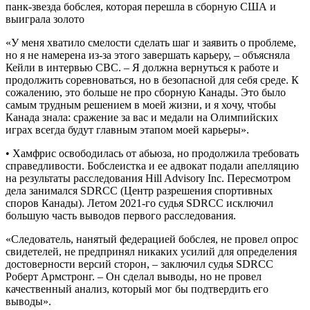
«У меня хватило смелости сделать шаг и заявить о проблеме,
но я не намерена из-за этого завершать карьеру, – объясняла
Кейли в интервью CBC. – Я должна вернуться к работе и
продолжить соревноваться, но в безопасной для себя среде. К
сожалению, это больше не про сборную Канады. Это было
самым трудным решением в моей жизни, и я хочу, чтобы
Канада знала: сражение за вас и медали на Олимпийских
играх всегда будут главным этапом моей карьеры».
• Хамфрис освободилась от абьюза, но продолжила требовать
справедливости. Бобслеистка и ее адвокат подали апелляцию
на результаты расследования Hill Advisory Inc. Пересмотром
дела занимался SDRCC (Центр разрешения спортивных
споров Канады). Летом 2021-го судья SDRCC исключил
большую часть выводов первого расследования.
«Следователь, нанятый федерацией бобслея, не провел опрос
свидетелей, не предпринял никаких усилий для определения
достоверности версий сторон, – заключил судья SDRCC
Роберт Армстронг. – Он сделал выводы, но не провел
качественный анализ, который мог бы подтвердить его
выводы».