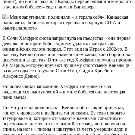
пилот), но и выиграла для Канады первое олимпийское золото
в женском бобслее – еще и дома в Ванкувере.
В Сочи Хамфрис снова запрыгнула на пьедестал – она первая
девушка в истории бобслея, кому удалось выиграть два
олимпийских золота подряд. Этот вид на Играх с 2002-го. В
награду Кейли назначили знаменосцем канадской сборной на
церемонии закрытия. В тот же год Хамфрис получила премию
Лу Марша, которую вручают лучшему спортсмену Канады (в
разные годы ее получали Стив Нэш, Сидни Кросби и
Альфонсо Дэвис).
Но болельщики запомнили Хамфрис не только из-за
выдающихся выступлений – в мире бобслея она настоящая
панк-звезда.
Посмотрите на внешность – Кейли любит яркие прически,
гоняет с ирокезом и выбритыми висками. Ее тело покрыто
татуировками, которые отсылают к важными событиям и
персонажам: две золотые олимпийские медали и корона на
спине, на ноге – пионы и шкатулка (в честь умерших дяди и
дедушки), на другой ноге – кленовый лист (после дебюта за