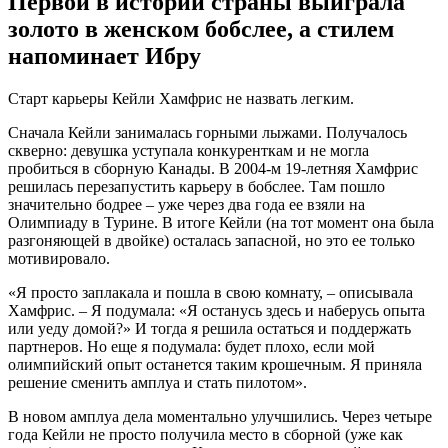
Первой в истории страны выиграла
золото в женском бобслее, а стилем
напоминает Ибру
Старт карьеры Кейли Хамфрис не назвать легким.
Сначала Кейли занималась горными лыжами. Получалось
скверно: девушка уступала конкуренткам и не могла
пробиться в сборную Канады. В 2004-м 19-летняя Хамфрис
решилась перезапустить карьеру в бобслее. Там пошло
значительно бодрее – уже через два года ее взяли на
Олимпиаду в Турине. В итоге Кейли (на тот момент она была
разгоняющей в двойке) осталась запасной, но это ее только
мотивировало.
«Я просто заплакала и пошла в свою комнату, – описывала
Хамфрис. – Я подумала: «Я останусь здесь и наберусь опыта
или уеду домой?» И тогда я решила остаться и поддержать
партнеров. Но еще я подумала: будет плохо, если мой
олимпийский опыт останется таким крошечным. Я приняла
решение сменить амплуа и стать пилотом».
В новом амплуа дела моментально улучшились. Через четыре
года Кейли не просто получила место в сборной (уже как