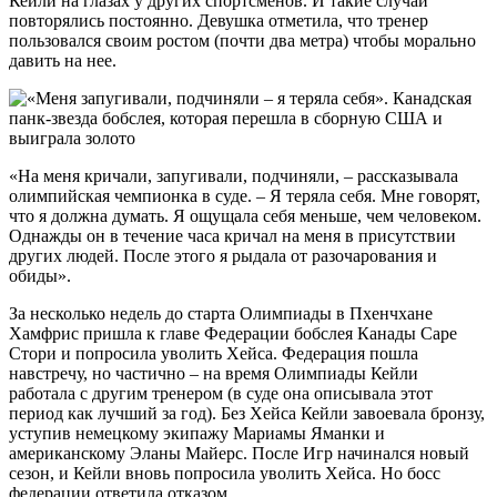
Кейли на глазах у других спортсменов. И такие случаи
повторялись постоянно. Девушка отметила, что тренер
пользовался своим ростом (почти два метра) чтобы морально
давить на нее.
«На меня кричали, запугивали, подчиняли, – рассказывала
олимпийская чемпионка в суде. – Я теряла себя. Мне говорят,
что я должна думать. Я ощущала себя меньше, чем человеком.
Однажды он в течение часа кричал на меня в присутствии
других людей. После этого я рыдала от разочарования и
обиды».
За несколько недель до старта Олимпиады в Пхенчхане
Хамфрис пришла к главе Федерации бобслея Канады Саре
Стори и попросила уволить Хейса. Федерация пошла
навстречу, но частично – на время Олимпиады Кейли
работала с другим тренером (в суде она описывала этот
период как лучший за год). Без Хейса Кейли завоевала бронзу,
уступив немецкому экипажу Мариамы Яманки и
американскому Эланы Майерс. После Игр начинался новый
сезон, и Кейли вновь попросила уволить Хейса. Но босс
федерации ответила отказом.