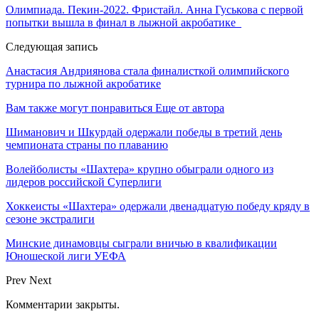
Олимпиада. Пекин-2022. Фристайл. Анна Гуськова с первой
попытки вышла в финал в лыжной акробатике
Следующая запись
Анастасия Андриянова стала финалисткой олимпийского
турнира по лыжной акробатике
Вам также могут понравиться
Еще от автора
Шиманович и Шкурдай одержали победы в третий день
чемпионата страны по плаванию
Волейболисты «Шахтера» крупно обыграли одного из
лидеров российской Суперлиги
Хоккеисты «Шахтера» одержали двенадцатую победу кряду в
сезоне экстралиги
Минские динамовцы сыграли вничью в квалификации
Юношеской лиги УЕФА
Prev
Next
Комментарии закрыты.